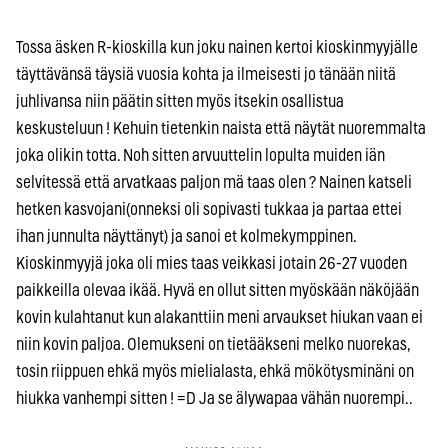
Tossa äsken R-kioskilla kun joku nainen kertoi kioskinmyyjälle
täyttävänsä täysiä vuosia kohta ja ilmeisesti jo tänään niitä
juhlivansa niin päätin sitten myös itsekin osallistua
keskusteluun ! Kehuin tietenkin naista että näytät nuoremmalta
joka olikin totta. Noh sitten arvuuttelin lopulta muiden iän
selvitessä että arvatkaas paljon mä taas olen ? Nainen katseli
hetken kasvojani(onneksi oli sopivasti tukkaa ja partaa ettei
ihan junnulta näyttänyt) ja sanoi et kolmekymppinen.
Kioskinmyyjä joka oli mies taas veikkasi jotain 26-27 vuoden
paikkeilla olevaa ikää. Hyvä en ollut sitten myöskään näköjään
kovin kulahtanut kun alakanttiin meni arvaukset hiukan vaan ei
niin kovin paljoa. Olemukseni on tietääkseni melko nuorekas,
tosin riippuen ehkä myös mielialasta, ehkä mökötysminäni on
hiukka vanhempi sitten ! =D Ja se älywapaa vähän nuorempi..