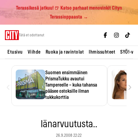
Terassikesä jatkuu! 🍺 Katso parhaat menovinkit Cityn
Terassioppaasta →
Skip
Tätä et odottanut
to
content
Etusivu
Viihde
Ruoka ja ravintolat
Ihmissuhteet
SYÖ!-vii
Suomen ensimmäinen
PrismaTukku avautui
‹
›
Tampereelle – kuka tahansa
pääsee ostoksille ilman
tukkukorttia
Ostoksille tarvitse tukkukorttia,
mutta yksikköhinta kannattaa
tarkistaa itse.
Iänarvuutusta..
26.9.2008 22:22