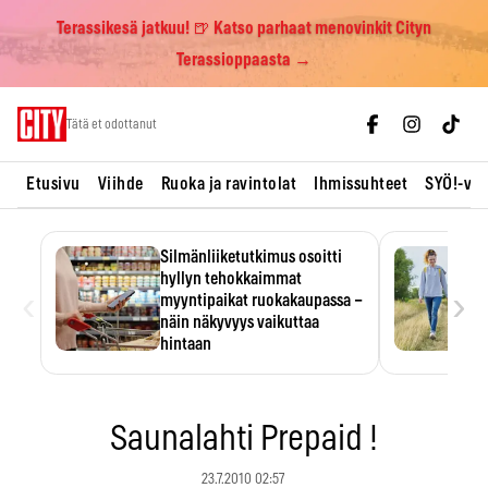
Terassikesä jatkuu! 🍺 Katso parhaat menovinkit Cityn
Terassioppaasta →
Skip
Tätä et odottanut
to
content
Etusivu
Viihde
Ruoka ja ravintolat
Ihmissuhteet
SYÖ!-vii
Silmänliiketutkimus osoitti
hyllyn tehokkaimmat
‹
›
myyntipaikat ruokakaupassa –
näin näkyvyys vaikuttaa
hintaan
Tuotteen paikka hyllyssä
ratkaisee, huomataanko se.
Kauppiaat hyödyntävät…
Saunalahti Prepaid !
23.7.2010 02:57