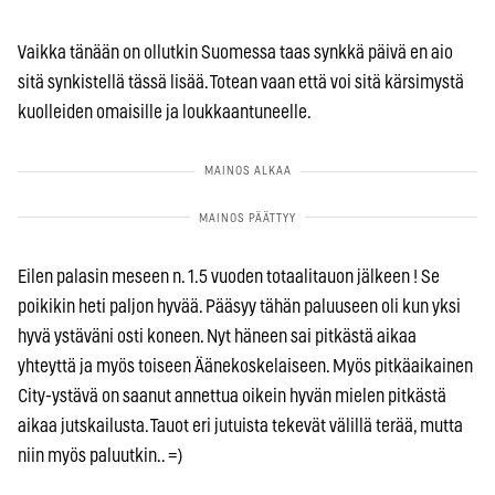
Vaikka tänään on ollutkin Suomessa taas synkkä päivä en aio
sitä synkistellä tässä lisää. Totean vaan että voi sitä kärsimystä
kuolleiden omaisille ja loukkaantuneelle.
Eilen palasin meseen n. 1.5 vuoden totaalitauon jälkeen ! Se
poikikin heti paljon hyvää. Pääsyy tähän paluuseen oli kun yksi
hyvä ystäväni osti koneen. Nyt häneen sai pitkästä aikaa
yhteyttä ja myös toiseen Äänekoskelaiseen. Myös pitkäaikainen
City-ystävä on saanut annettua oikein hyvän mielen pitkästä
aikaa jutskailusta. Tauot eri jutuista tekevät välillä terää, mutta
niin myös paluutkin.. =)