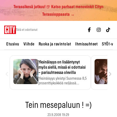
Terassikesä jatkuu! 🍺 Katso parhaat menovinkit Cityn
Terassioppaasta →
Skip
Tätä et odottanut
to
content
Etusivu
Viihde
Ruoka ja ravintolat
Ihmissuhteet
SYÖ!-vii
Yksinäisyys on lisääntynyt
myös siellä, missä ei odottaisi
‹
›
– parisuhteessa olevilla
Yksinäisyys yleistyi Suomessa 8,5
prosenttiyksikköä neljässä
vuodessa. Se…
Tein mesepaluun ! =)
23.9.2008 19:29