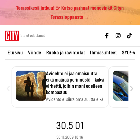
Terassikesä jatkuu! 🍺 Katso parhaat menovinkit Cityn
Terassioppaasta →
Skip
Tätä et odottanut
to
content
Etusivu
Viihde
Ruoka ja ravintolat
Ihmissuhteet
SYÖ!-vii
Avioehto ei jaa omaisuutta
eikä määrää perinnöstä – kaksi
‹
›
virhettä, joihin moni edelleen
kompastuu
Avioehto ei siirrä omaisuutta eikä
ratkaise perintöasioita.
30.5 01
30.11.2009 18:16