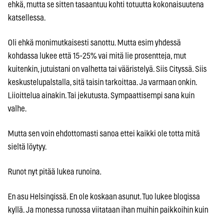
ehkä, mutta se sitten tasaantuu kohti totuutta kokonaisuutena
katsellessa.
Oli ehkä monimutkaisesti sanottu. Mutta esim yhdessä
kohdassa lukee että 15-25% vai mitä lie prosentteja, mut
kuitenkin, jutuistani on valhetta tai vääristelyä. Siis Cityssä. Siis
keskustelupalstalla, sitä taisin tarkoittaa. Ja varmaan onkin.
Liioittelua ainakin. Tai jekutusta. Sympaattisempi sana kuin
valhe.
Mutta sen voin ehdottomasti sanoa ettei kaikki ole totta mitä
sieltä löytyy.
Runot nyt pitää lukea runoina.
En asu Helsingissä. En ole koskaan asunut. Tuo lukee blogissa
kyllä. Ja monessa runossa viitataan ihan muihin paikkoihin kuin