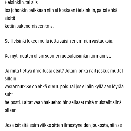
Helsinkiin, tai siis
jos johonkin paikkaan niin ei koskaan Helsinkiin, paitsi ehkä
sieltä
kotiin pakenemiseen tms.
Se Helsinki lukee mulla jotta saisin enemmän vastauksia.
Kai nyt muuten olisin suomenruotsalaisiinkin törmännyt.
Ja mitä tiettyä ilmoitusta etsit? Jotain jonka näit joskus muttet
silloin
vastannut? Se on ehkä otettu pois. Tai jos ei niin kyllä sen löytää
suht
helposti. Laitat vaan hakuehtoihin sellaset mitä muistelit siinä
olleen.
Jos etsit sitä esim viikko sitten ilmestyneiden joukosta, niin se