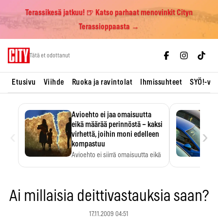
Terassikesä jatkuu! 🍺 Katso parhaat menovinkit Cityn
Terassioppaasta →
Skip
Tätä et odottanut
to
content
Etusivu
Viihde
Ruoka ja ravintolat
Ihmissuhteet
SYÖ!-vii
Avioehto ei jaa omaisuutta
eikä määrää perinnöstä – kaksi
‹
›
virhettä, joihin moni edelleen
kompastuu
Avioehto ei siirrä omaisuutta eikä
ratkaise perintöasioita.
Ai millaisia deittivastauksia saan?
17.11.2009 04:51