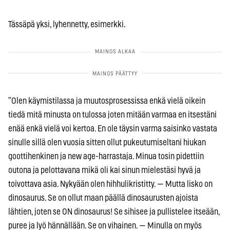
Tässäpä yksi, lyhennetty, esimerkki.
”Olen käymistilassa ja muutosprosessissa enkä vielä oikein
tiedä mitä minusta on tulossa joten mitään varmaa en itsestäni
enää enkä vielä voi kertoa. En ole täysin varma saisinko vastata
sinulle sillä olen vuosia sitten ollut pukeutumiseltani hiukan
goottihenkinen ja new age-harrastaja. Minua tosin pidettiin
outona ja pelottavana mikä oli kai sinun mielestäsi hyvä ja
toivottava asia. Nykyään olen hihhulikristitty. — Mutta lisko on
dinosaurus. Se on ollut maan päällä dinosaurusten ajoista
lähtien, joten se ON dinosaurus! Se sihisee ja pullistelee itseään,
puree ja lyö hännällään. Se on vihainen. — Minulla on myös