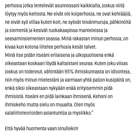
perhosia jotka lentelevät asunnossani kaikkialla, joskus niitä
löytyy myös keitosta. Ne eivät ole koiperhosia, ne ovat kehrääjiä,
ne eivät syö villaa kuten koit, ne syövät leivänmuruja, pähkinöitä
ja siemeniä ja kesivät ruokakaapissa manteleissa ja
seesaminsiemenien seassa. Minä rakastan minun perhosia, on
kivaa kun kotona liitelee perhosia kesät talvet.
Minä itse pidän itseäni erilaisena ja ulkopuolisena enkä
oikeastaan koskaan löydä kaltaistani seuraa. Kuten joku viisas
joskus on todennut, vähintään 95% ihmiskunnasta on idiootteja,
niin myös minun mielestäni ja varmaan yhtä paljon kusipäitä on,
enkä siksi oikeastaan nykyään enää erityisemmin pidä
ihmisistä. Itseäni en pidä lainkaan ihmisenä. Kehoni on
ihmiskeho mutta sielu on muualta. Olen myös
salaliittoteorioiden asiantuntija ja mystikko.”
Että hyvää huomenta vaan sinullekin!