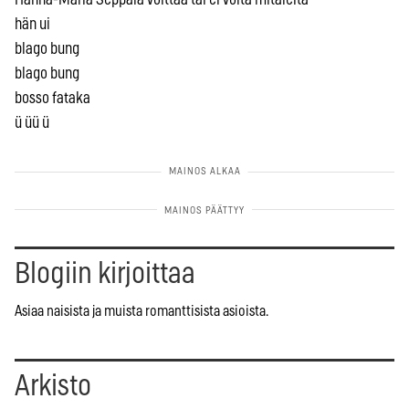
hän ui
blago bung
blago bung
bosso fataka
ü üü ü
Blogiin kirjoittaa
Asiaa naisista ja muista romanttisista asioista.
Arkisto