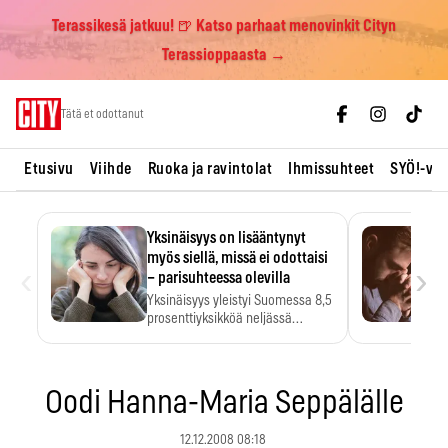
Terassikesä jatkuu! 🍺 Katso parhaat menovinkit Cityn
Terassioppaasta →
Skip
Tätä et odottanut
to
content
Etusivu
Viihde
Ruoka ja ravintolat
Ihmissuhteet
SYÖ!-vii
Yksinäisyys on lisääntynyt
myös siellä, missä ei odottaisi
‹
›
– parisuhteessa olevilla
Yksinäisyys yleistyi Suomessa 8,5
prosenttiyksikköä neljässä
vuodessa. Se…
Oodi Hanna-Maria Seppälälle
12.12.2008 08:18