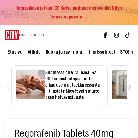
Terassikesä jatkuu! 🍺 Katso parhaat menovinkit Cityn
Terassioppaasta →
Skip
Tätä et odottanut
to
content
Etusivu
Viihde
Ruoka ja ravintolat
Ihmissuhteet
SYÖ!-vii
Suomessa on virallisesti 62
000 omaishoitajaa: hoito
‹
›
alkaa usein apteekkireissusta
– tilastot näkevät vain murto-
osan hoivavastuusta
Omaishoitajaliiton arvion mukaan
noin 350 000 suomalaista
kantaa…
Regorafenib Tablets 40mg