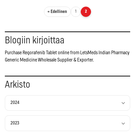
Artikkelien sivutus
« Edellinen
1
2
Blogiin kirjoittaa
Purchase Regorafenib Tablet online from LetsMeds Indian Pharmacy
Generic Medicine Wholesale Supplier & Exporter.
Arkisto
2024
2023