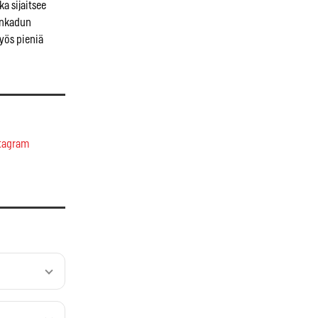
ka sijaitsee
ankadun
myös pieniä
tagram