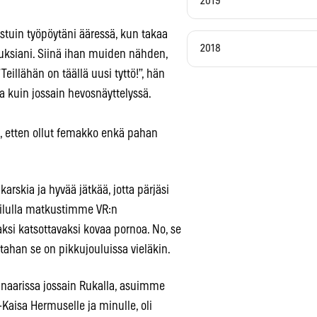
2019
istuin työpöytäni ääressä, kun takaa
2018
hiuksiani. Siinä ihan muiden nähden,
eillähän on täällä uusi tyttö!”, hän
ua kuin jossain hevosnäyttelyssä.
, etten ollut femakko enkä pahan
arskia ja hyvää jätkää, jotta pärjäsi
railulla matkustimme VR:n
aksi katsottavaksi kovaa pornoa. No, se
stahan se on pikkujouluissa vieläkin.
inaarissa jossain Rukalla, asuimme
-Kaisa Hermuselle ja minulle, oli