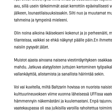
avu, sillä usein tärkeimmät asiat kerrottiin epävirallisest
jälkeen, lounastilaisuuksissakin. Silti nuo ja muutamat mu
tahmeina ja tympeinä mieleeni.
Olin noina aikoina ikäisekseni kokenut ja jo perheenäiti, mu
tilanteissa, vaikkei se ehkä näkynyt päälle päin.En ihmett
naisiin pysyvät jäljet.
Muistot ajasta ainoana naisena viestintäyrityksen osakkaa
mahdu. Jatkuva alatyylisten juttujen kertominen työpaikalla
vallankäyttöä, alistamista ja sanallista häirintää sekin.
Voi vai kuvitella, miltä Baltzarin hovissa on nuorista naisis
kulttuurineuvoksen viime vuonna läheisessä UFFissa vaateo
hämmennyin näkemästäni ja kuulemastani. Enpä tajunnut,
vaatekaupassa oli osa julkisilla varoilla rahoitettua toimint