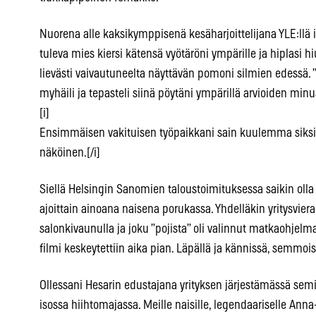
Nuorena alle kaksikymppisenä kesäharjoittelijana YLE:llä 
tuleva mies kiersi kätensä vyötäröni ympärille ja hiplasi 
lievästi vaivautuneelta näyttävän pomoni silmien edessä. ”T
myhäili ja tepasteli siinä pöytäni ympärillä arvioiden min
[i]
Ensimmäisen vakituisen työpaikkani sain kuulemma siksi
näköinen.[/i]
Siellä Helsingin Sanomien taloustoimituksessa saikin olla k
ajoittain ainoana naisena porukassa. Yhdelläkin yritysvie
salonkivaunulla ja joku ”pojista” oli valinnut matkaohjelm
filmi keskeytettiin aika pian. Läpällä ja kännissä, semmoi
Ollessani Hesarin edustajana yrityksen järjestämässä sem
isossa hiihtomajassa. Meille naisille, legendaariselle Anna