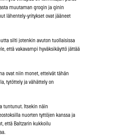
i vasta muutaman grogin ja ginin
ut lähentely-yritykset ovat jääneet
tta silti jotenkin avuton tuollaisissa
ele, että vakavampi hyväksikäyttö jättää
na ovat niin monet, etteivät tähän
, tytöttely ja vähättely on
ta tuntunut. Itsekin näin
stoksilla nuorten tyttöjen kanssa ja
 että Baltzarin kukkoilu
aa.