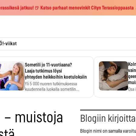
erassikesä jatkuu! 🍺 Katso parhaat menovinkit Cityn Terassioppaasta
Ö!-viikot
Kolm
Sometili jo 11-vuotiaana?
vain
Laaja tutkimus löysi
geen
yhteyden heikkoihin koetuloksiin
mui
Yli 5 000 nuoren tutkimuksessa
kuudennella luokalla sometilin…
Osa 
voi s
u – muistoja
Blogiin kirjoitt
stä
Blogin nimi on samalla varoitu