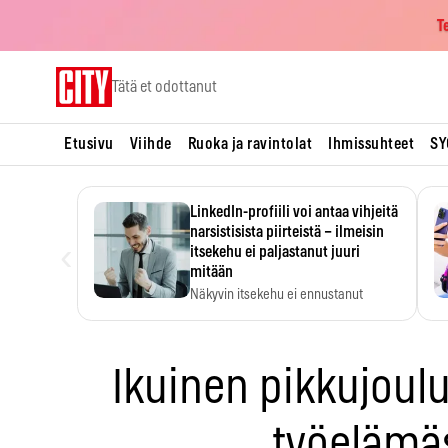
T
Skip
Tätä et odottanut
to
content
Etusivu
Viihde
Ruoka ja ravintolat
Ihmissuhteet
SY
LinkedIn-profiili voi antaa vihjeitä
narsistisista piirteistä – ilmeisin
‹
itsekehu ei paljastanut juuri
mitään
Näkyvin itsekehu ei ennustanut
narsistisia piirteitä.
Ikuinen pikkujoul
työelämä