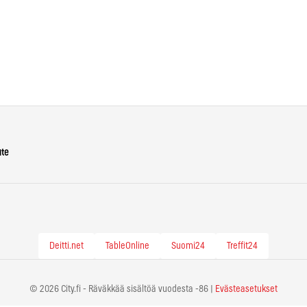
ute
Deitti.net
TableOnline
Suomi24
Treffit24
© 2026 City.fi - Räväkkää sisältöä vuodesta -86 |
Evästeasetukset