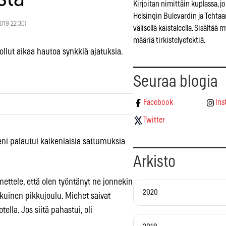
Kirjoitan nimittäin kuplassa, jo
Helsingin Bulevardin ja Tehta
2019 22:30)
välisellä kaistaleella. Sisältää 
määriä tirkistelyefektiä.
 ollut aikaa hautoa synkkiä ajatuksia.
Seuraa blogia
Facebook
Ins
Twitter
eeni palautui kaikenlaisia sattumuksia
Arkisto
ettele, että olen työntänyt ne jonnekin
2020
ikuinen pikkujoulu. Miehet saivat
ella. Jos siitä pahastui, oli