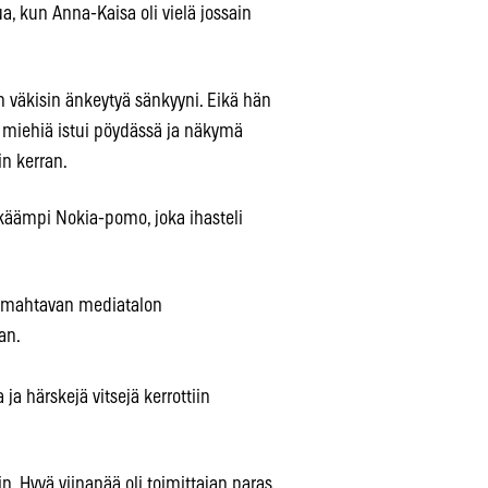
, kun Anna-Kaisa oli vielä jossain
n väkisin änkeytyä sänkyyni. Eikä hän
a miehiä istui pöydässä ja näkymä
in kerran.
äkkäämpi Nokia-pomo, joka ihasteli
na mahtavan mediatalon
an.
ja härskejä vitsejä kerrottiin
tiin. Hyvä viinapää oli toimittajan paras