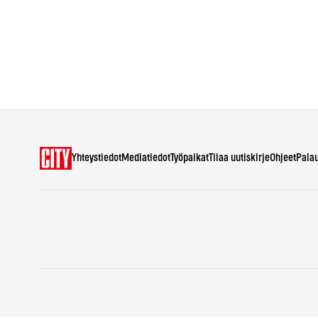
Yhteystiedot
Mediatiedot
Työpaikat
Tilaa uutiskirje
Ohjeet
Pala