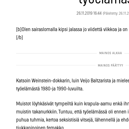
26.11.2019 16:44
(Päivitetty: 26.11.
[b]Olen sairaslomalla kipsi jalassa jo viidettä viikkoa ja on
[/b]
Katsoin Weinstein-dokkarin, luin Veijo Baltzarista ja miel
työelämästä 1980-ja 1990-luvuilta.
Muistot löyhkäsivät tympeiltä kuin krapula-aamu enkä ihm
muistin takanurkkiin. Tuntuu, että työelämässä oli ennen 
puhua tuhmia, kertoa seksistisiä vitsejä, lähennellä ja ehdot
tiukkapipoinen femakko.