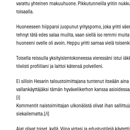
varattu yhteinen makuuhuone. Pikkutunneilla yritin nukkua
toisaalla.
Huoneeseen hiipparoi juopunut yrityspomo, joka yritti väe
tehnyt tätä edes salaa muilta, vaan siellä iso remmi muit
huoneeni ovelle oli avoin. Heppu yritti samaa vielä toisenk
Toisella reissulla yksityislentokoneessa vieressäni istui i
tiiviisti profiiliani ja laittoi kätensä polvelleni.
Ei silloin Hesarin taloustoimittajana tuntenut itseään ai
vallankäyttäjäksi tämän hyvävelikerhon kanssa asioidessa
[i]
Kommentit naistoimittajan ulkonäöstä olivat ihan sallittuja 
siekailematta.[/i]
Ajat olivat toiset, kyllä. Viina virtasi ja edustustilejä käytet