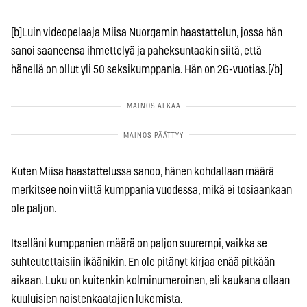
[b]Luin videopelaaja Miisa Nuorgamin haastattelun, jossa hän
sanoi saaneensa ihmettelyä ja paheksuntaakin siitä, että
hänellä on ollut yli 50 seksikumppania. Hän on 26-vuotias.[/b]
Kuten Miisa haastattelussa sanoo, hänen kohdallaan määrä
merkitsee noin viittä kumppania vuodessa, mikä ei tosiaankaan
ole paljon.
Itselläni kumppanien määrä on paljon suurempi, vaikka se
suhteutettaisiin ikäänikin. En ole pitänyt kirjaa enää pitkään
aikaan. Luku on kuitenkin kolminumeroinen, eli kaukana ollaan
kuuluisien naistenkaatajien lukemista.