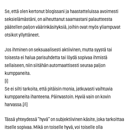
Se, että olen kertonut blogissani ja haastatteluissa avoimesti
seksielämästäni, on aiheuttanut saamastani palautteesta
päätellen paljon väärinkäsityksiä, joihin ovat myös yliampuvat
otsikot yllyttäneet.
Jos ihminen on seksuaalisesti aktiivinen, mutta syystä tai
toisesta ei halua parisuhdetta tai löydä sopivaa ihmistä
sellaiseen, niin siitähän automaattisesti seuraa paljon
kumppaneita.
[i]
Se ei silti tarkoita, että pitäisin monia, jatkuvasti vaihtuvia
kumppaneita ihanteena. Päinvastoin. Hyviä vain on kovin
harvassa.[/i]
Tässä yhteydessä ”hyvä” on subjektiivinen käsite, joka tarkoittaa
itselle sopivaa. Mikä on toiselle hyvä, voi toiselle olla