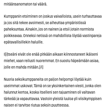
mitäänsanomaton tai väärä.
Kumppanin etsiminen on joskus vaivalloista, usein turhauttavaa
ja jos sitä tekee avoimesti, se aiheuttaa ympäristössä
paheksuntaa. Ainakin, jos on nainen ja etsii jotain normista
poikkeavaa. Onneksi netissä on mahdollista löytää vastinpareja
epätavallisillekin haluille.
I[i]tseäni eivät ole enää pitkään aikaan kiinnostaneet ikäiseni
miehet, vaan reilusti nuoremmat. En suostu häpeämään asiaa,
jolle en mahda mitään.[/i]
Nuoria seksikumppaneita on paljon helpompi löytää kuin
useimmat uskovat. Tämä on se yksinkertainen viesti, jonka olen
halunnut kertoa, koska itselleni sen tajuaminen oli valtavan
tärkeää ja vapauttavaa. Vastoin yleistä luuloa yli viisikymppisen
naisen ei tarvitse riutua seksin puutteessa.