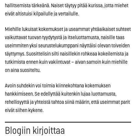
hallitsemista tärkeänä. Naiset täytyy pitää kurissa, jotta miehet
eivät altistuisi kilpailulle ja vertailulle.
Miehille lukuisat kokemukset ja useammat yhtäaikaiset suhteet
vaikuttavat tuovan tyydytystä ja itseluottamusta, naisille taas
useimmiten yksi seurustelukumppani näyttäisi olevan toiveiden
täyttymys. Suosittelisin silti naisillekin rohkeaa kokeilemista ja
tutkimista ennen kuin vakiintuvat – aivan samoin kuin miehille
on aina suositeltu.
Avoin suhdekin voi toimia kiinnekohtana kokemuksen
hankkimiseen. Se edellyttää kuitenkin lujaa luottamusta,
rehellisyyttä ja yhteistä tahtoa siinä määrin, että useimmat parit
eivät siihen kykene.
Blogiin kirjoittaa