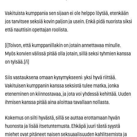
Vakituista kumppania sen sijaan ei ole helppo löytää, etenkään
jos tarvitsee seksiä kovin paljon ja usein. Enkä pidä nuorista siksi
että nauttisin opettajan roolista.
[i]Toivon, että kumppanillakin on jotain annettavaa minulle.
Myös korvien välissä pitää olla jotain, sillä seksi tyhmien kanssa
on tylsää.[/i]
Siis vastauksena omaan kysymykseeni: yksi hyvä riittää.
Vakituisen kumppanin kanssa seksistä tulee matka, jonka
eteneminen on kiinnostavaa, ja jota voi yhdessä kehittää. Uuden
ihmisen kanssa pitää aina aloittaa tavallaan nollasta.
Kokemus on silti hyvästä, sillä se auttaa erottamaan hyvän
huonosta ja lisää itsetuntemusta. Ehkäpä juuri tästä syystä
miehet ovat pitäneet naisen seksuaalisuuden kahlitsemista ja