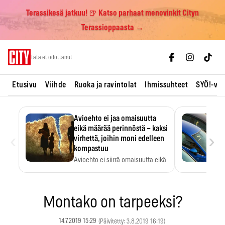
Terassikesä jatkuu! 🍺 Katso parhaat menovinkit Cityn
Terassioppaasta →
Skip
Tätä et odottanut
to
content
Etusivu
Viihde
Ruoka ja ravintolat
Ihmissuhteet
SYÖ!-vii
Avioehto ei jaa omaisuutta
eikä määrää perinnöstä – kaksi
‹
›
virhettä, joihin moni edelleen
kompastuu
Avioehto ei siirrä omaisuutta eikä
ratkaise perintöasioita.
Montako on tarpeeksi?
14.7.2019 15:29
(Päivitetty: 3.8.2019 16:19)