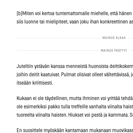
[b]Miten voi kertoa tuntemattomalle miehelle, että hänen p
siis luonne tai mielipiteet, vaan joku ihan konkreettinen as
Juteltiin ystävän kanssa menneistä huonoista deittikokemu
joihin deitit kaatuivat. Pulmat olisivat olleet vältettävissä
itseään kriittisesti.
Kukaan ei ole täydellinen, mutta ihminen voi yrittää tehdä 
ole esimerkiksi pakko tulla treffeille vanhalta viinalta ha
tuoreelta viinalta haisten. Hiukset voi pestä ja kammata. S
En suosittele myöskään kantamaan mukanaan muovikassillis