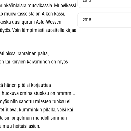
2019
 minkäänlaista muovikassia. Muovikassi
to muovikasseista on Alkon kassi.
2018
 koska uusi guruni Asfa-Wossen
ytös. Voin lämpimästi suositella kirjaa
iloissa, tahrainen paita,
nän tai korvien kaivaminen on myös
ttä hänen pitäisi korjauttaa
rasta huokuva ominaistuoksu on hmmm…
myös niin sanottu miesten tuoksu eli
effit ovat kumminkin pilalla, voisi kai
laittaisin ongelman mahdollisimman
u muu hoitaisi asian.