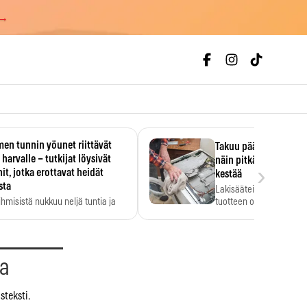
 →
en tunnin yöunet riittävät
Takuu päättyi, myyjän
 harvalle – tutkijat löysivät
näin pitkään kodinko
›
it, jotka erottavat heidät
kestää
sta
Lakisääteinen virhevast
ihmisistä nukkuu neljä tuntia ja
tuotteen oletetun kestoi
ilti…
aa
steksti.