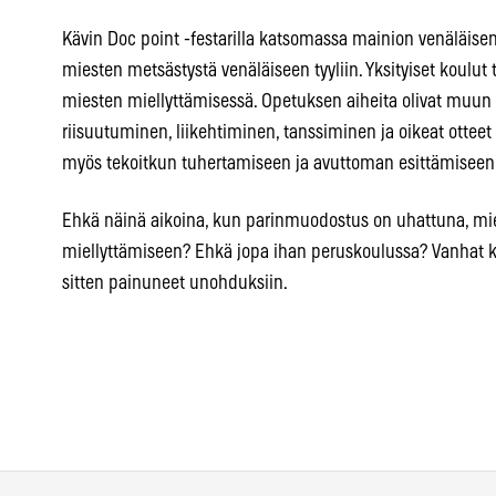
Kävin Doc point -festarilla katsomassa mainion venäläisen 
miesten metsästystä venäläiseen tyyliin. Yksityiset koulut t
miesten miellyttämisessä. Opetuksen aiheita olivat muu
riisuutuminen, liikehtiminen, tanssiminen ja oikeat otteet
myös tekoitkun tuhertamiseen ja avuttoman esittämiseen 
Ehkä näinä aikoina, kun parinmuodostus on uhattuna, miehi
miellyttämiseen? Ehkä jopa ihan peruskoulussa? Vanhat 
sitten painuneet unohduksiin.