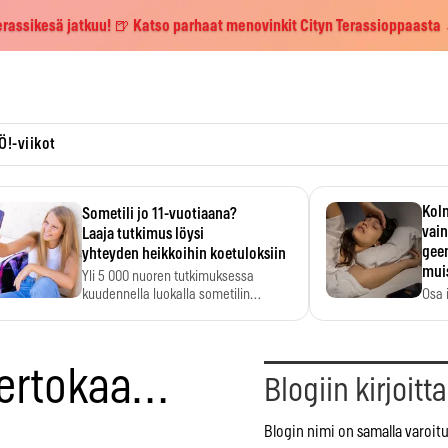
erassikesä jatkuu! 🍺 Katso parhaat menovinkit Cityn Terassioppaasta
Ö!-viikot
Kolm
Sometili jo 11-vuotiaana?
vain
Laaja tutkimus löysi
geen
yhteyden heikkoihin koetuloksiin
mui
Yli 5 000 nuoren tutkimuksessa
kuudennella luokalla sometilin…
Osa 
voi s
kertokaa…
Blogiin kirjoitt
Blogin nimi on samalla varoitu