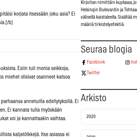
Kirjoitan nimittäin kuplassa, jo
Helsingin Bulevardin ja Tehta
itäisi korjata itsessään joku asia? Ei
välisellä kaistaleella. Sisältää 
ia.[/b]
määriä tirkistelyefektiä.
Seuraa blogia
Facebook
Ins
ksista. Esiin tuli monia seikkoja,
Twitter
, jos miehet olisivat osanneet katsoa
Arkisto
parhaansa annetuilla edellytyksillä. Ei
isten. Ei kannata tulla myöskään
2020
ukat voi ja kannattaakin vaihtaa.
ta kaljatölkkejä. Itse asiassa ei