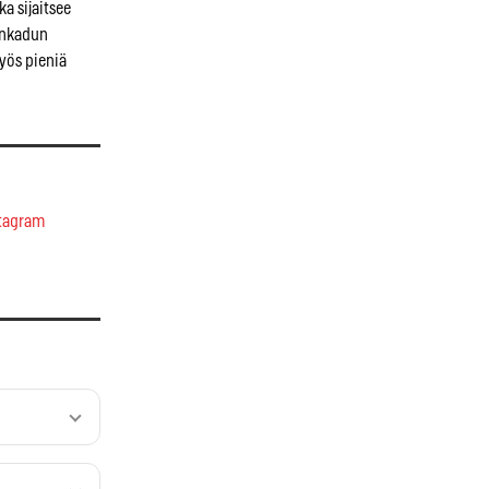
ka sijaitsee
ankadun
myös pieniä
tagram