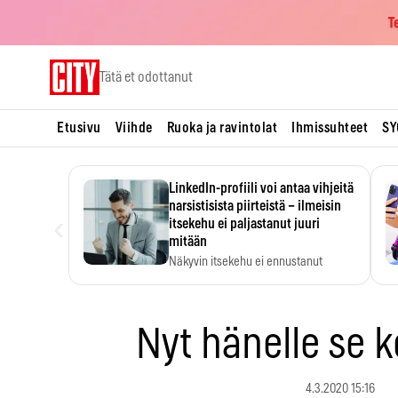
T
Skip
Tätä et odottanut
to
content
Etusivu
Viihde
Ruoka ja ravintolat
Ihmissuhteet
SY
LinkedIn-profiili voi antaa vihjeitä
narsistisista piirteistä – ilmeisin
‹
itsekehu ei paljastanut juuri
mitään
Näkyvin itsekehu ei ennustanut
narsistisia piirteitä.
Nyt hänelle se 
4.3.2020 15:16