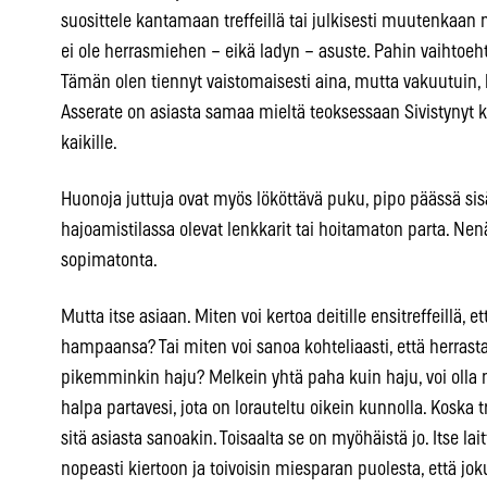
suosittele kantamaan treffeillä tai julkisesti muutenkaan
ei ole herrasmiehen – eikä ladyn – asuste. Pahin vaihtoeh
Tämän olen tiennyt vaistomaisesti aina, mutta vakuutuin,
Asserate on asiasta samaa mieltä teoksessaan Sivistynyt kä
kaikille.
Huonoja juttuja ovat myös lököttävä puku, pipo päässä sisät
hajoamistilassa olevat lenkkarit tai hoitamaton parta. Ne
sopimatonta.
Mutta itse asiaan. Miten voi kertoa deitille ensitreffeillä, e
hampaansa? Tai miten voi sanoa kohteliaasti, että her
pikemminkin haju? Melkein yhtä paha kuin haju, voi olla 
halpa partavesi, jota on lorauteltu oikein kunnolla. Koska tr
sitä asiasta sanoakin. Toisaalta se on myöhäistä jo. Itse 
nopeasti kiertoon ja toivoisin miesparan puolesta, että jok