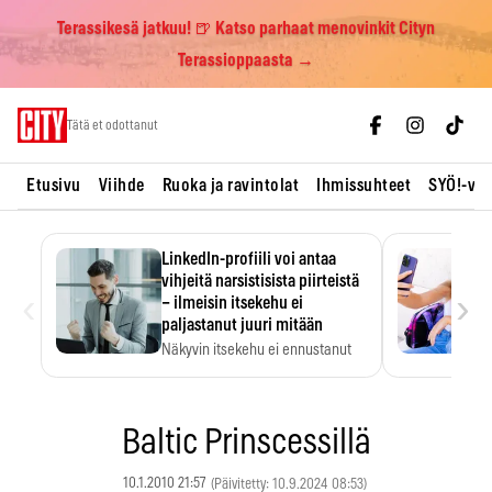
Terassikesä jatkuu! 🍺 Katso parhaat menovinkit Cityn
Terassioppaasta →
Skip
Tätä et odottanut
to
content
Etusivu
Viihde
Ruoka ja ravintolat
Ihmissuhteet
SYÖ!-vii
LinkedIn-profiili voi antaa
vihjeitä narsistisista piirteistä
‹
›
– ilmeisin itsekehu ei
paljastanut juuri mitään
Näkyvin itsekehu ei ennustanut
narsistisia piirteitä.
Baltic Prinscessillä
10.1.2010 21:57
(Päivitetty: 10.9.2024 08:53)