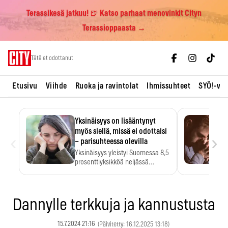
Terassikesä jatkuu! 🍺 Katso parhaat menovinkit Cityn
Terassioppaasta →
Skip
Tätä et odottanut
to
content
Etusivu
Viihde
Ruoka ja ravintolat
Ihmissuhteet
SYÖ!-vii
Yksinäisyys on lisääntynyt
myös siellä, missä ei odottaisi
‹
›
– parisuhteessa olevilla
Yksinäisyys yleistyi Suomessa 8,5
prosenttiyksikköä neljässä
vuodessa. Se…
Dannylle terkkuja ja kannustusta
15.7.2024 21:16
(Päivitetty: 16.12.2025 13:18)