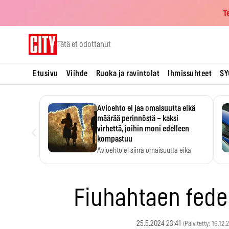
T
Skip
Tätä et odottanut
to
content
Etusivu
Viihde
Ruoka ja ravintolat
Ihmissuhteet
SY
Avioehto ei jaa omaisuutta eikä
määrää perinnöstä – kaksi
‹
virhettä, joihin moni edelleen
kompastuu
Avioehto ei siirrä omaisuutta eikä
ratkaise perintöasioita.
Fiuhahtaen fede
25.5.2024 23:41
(Päivitetty: 16.12.