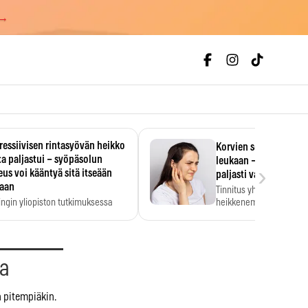
 →
essiivisen rintasyövän heikko
Korvien soiminen voi 
a paljastui – syöpäsolun
leukaan – 47 349 ihmi
›
us voi kääntyä sitä itseään
paljasti vahvan yhtey
taan
Tinnitus yhdistetään ku
ingin yliopiston tutkimuksessa
heikkenemiseen. Meta-a
aktiivisen rintasyövän kasvu
kertoo, että myös…
stui.
aa
n pitempiäkin.