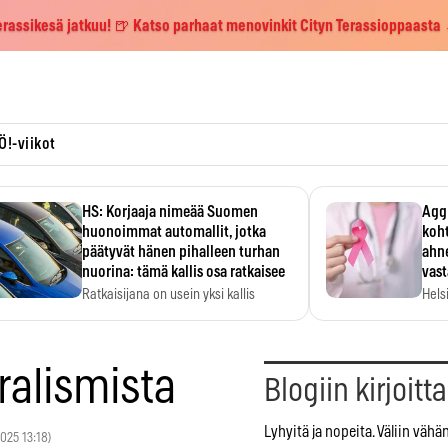
erassikesä jatkuu! 🍺 Katso parhaat menovinkit Cityn Terassioppaasta
Ö!-viikot
HS: Korjaaja nimeää Suomen
Aggr
huonoimmat automallit, jotka
koht
päätyvät hänen pihalleen turhan
ahne
nuorina: tämä kallis osa ratkaisee
vas
Ratkaisijana on usein yksi kallis
Hels
komponentti.
MYC-
hida
ralismista
Blogiin kirjoitt
Lyhyitä ja nopeita. Väliin vähä
2025 13:18)