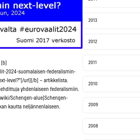
2013
2012
2011
 [b]
lit-2024-suomalaisen-federalismin-
-level?"[/url][/b] – artikkelista.
2010
ehdittuja yhdenlaiseen federalismiin.
org/wiki/Schengen-alue]Schengen-
2009
ikan kautta neljännenlaiseen.
2008