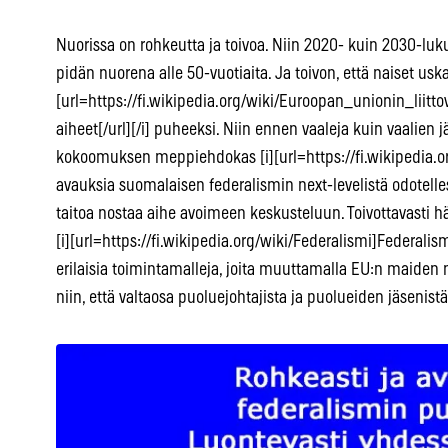
Nuorissa on rohkeutta ja toivoa. Niin 2020- kuin 2030-luku
pidän nuorena alle 50-vuotiaita. Ja toivon, että naiset uskal
[url=https://fi.wikipedia.org/wiki/Euroopan_unionin_liittov
aiheet[/url][/i] puheeksi. Niin ennen vaaleja kuin vaalien
kokoomuksen meppiehdokas [i][url=https://fi.wikipedia.org
avauksia suomalaisen federalismin next-levelistä odotelles
taitoa nostaa aihe avoimeen keskusteluun. Toivottavasti 
[i][url=https://fi.wikipedia.org/wiki/Federalismi]Federalis
erilaisia toimintamalleja, joita muuttamalla EU:n maide
niin, että valtaosa puoluejohtajista ja puolueiden jäsenis