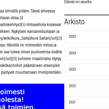
Elämän eri alueilta.
ja silmällä pitäen. Tässä aiheessa
tavat ottaa [i]
Arkisto
altiokehitys]EU-liittovaltiota koskevat
 jälkeen. Nykyisen kansanedustajan ja
2025
/wiki/Aura_Salla]Aura Sallan[/url][/i]
sa. Hänellä on mielestäni tietoa ja
hän saa tukea oman puolueensa sisältä.
2024
min[/url][/i] suhteen maailmalta löytyy
n näkökantoihin päästäneen eteenpäin
2023
tä pystyvät muuttamaan mielipiteitään.
2022
2021