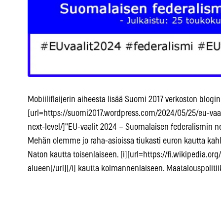
Mobiiliflaijerin aiheesta lisää Suomi 2017 verkoston blogin
[url=https://suomi2017.wordpress.com/2024/05/25/eu-vaa
next-level/]"EU-vaalit 2024 – Suomalaisen federalismin next
Mehän olemme jo raha-asioissa tiukasti euron kautta kahl
Naton kautta toisenlaiseen. [i][url=https://fi.wikipedia.
alueen[/url][/i] kautta kolmannenlaiseen. Maatalouspoliti