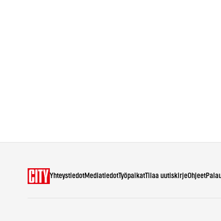
Yhteystiedot
Mediatiedot
Työpaikat
Tilaa uutiskirje
Ohjeet
Pala