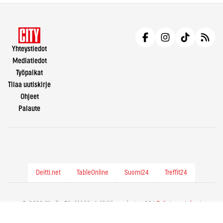
Yhteystiedot
Mediatiedot
Työpaikat
Tilaa uutiskirje
Ohjeet
Palaute
Deitti.net
TableOnline
Suomi24
Treffit24
© 2026 City.fi - Räväkkää sisältöä vuodesta -86 |
Evästeasetukset