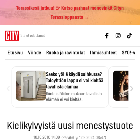
Terassikesä jatkuu! 🍺 Katso parhaat menovinkit Cityn
Terassioppaasta →
Skip
Tätä et odottanut
to
content
Etusivu
Viihde
Ruoka ja ravintolat
Ihmissuhteet
SYÖ!-vii
Saako yöllä käydä suihkussa?
Taloyhtiön lappu ei voi kieltää
‹
›
tavallista elämää
Kiinteistöliiton mukaan tavallista
elämää ei voi kieltää.
Kielikylvyistä uusi menestystuote
10.10.2010 14:09
(Päivitetty: 12.9.2024 08:47)