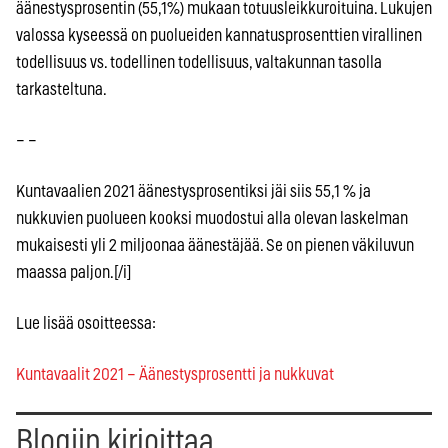
äänestysprosentin (55,1%) mukaan totuusleikkuroituina. Lukujen
valossa kyseessä on puolueiden kannatusprosenttien virallinen
todellisuus vs. todellinen todellisuus, valtakunnan tasolla
tarkasteltuna.
– –
Kuntavaalien 2021 äänestysprosentiksi jäi siis 55,1 % ja
nukkuvien puolueen kooksi muodostui alla olevan laskelman
mukaisesti yli 2 miljoonaa äänestäjää. Se on pienen väkiluvun
maassa paljon.[/i]
Lue lisää osoitteessa:
Kuntavaalit 2021 – Äänestysprosentti ja nukkuvat
Blogiin kirjoittaa