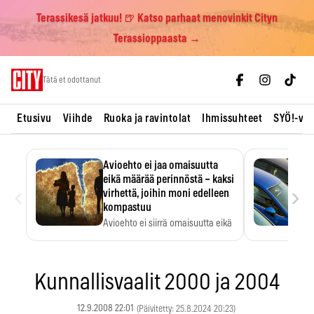
Terassikesä jatkuu! 🍺 Katso parhaat menovinkit Cityn
Terassioppaasta →
Skip
Tätä et odottanut
to
content
Etusivu
Viihde
Ruoka ja ravintolat
Ihmissuhteet
SYÖ!-vii
Avioehto ei jaa omaisuutta
eikä määrää perinnöstä – kaksi
‹
›
virhettä, joihin moni edelleen
kompastuu
Avioehto ei siirrä omaisuutta eikä
ratkaise perintöasioita.
Kunnallisvaalit 2000 ja 2004
12.9.2008 22:01
(Päivitetty: 25.8.2024 20:23)