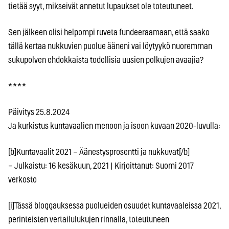
tietää syyt, mikseivät annetut lupaukset ole toteutuneet.
Sen jälkeen olisi helpompi ruveta fundeeraamaan, että saako
tällä kertaa nukkuvien puolue ääneni vai löytyykö nuoremman
sukupolven ehdokkaista todellisia uusien polkujen avaajia?
* * * *
Päivitys 25.8.2024
Ja kurkistus kuntavaalien menoon ja isoon kuvaan 2020-luvulla:
[b]Kuntavaalit 2021 – Äänestysprosentti ja nukkuvat[/b]
– Julkaistu: 16 kesäkuun, 2021 | Kirjoittanut: Suomi 2017
verkosto
[i]Tässä bloggauksessa puolueiden osuudet kuntavaaleissa 2021,
perinteisten vertailulukujen rinnalla, toteutuneen