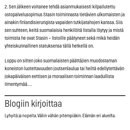
2. Sen jälkeen voitanee tehdä asianmukaisesti kilpailutettu
ostopalvelusopimus Stasin toiminnasta tietävien ulkomaisten ja
ainakin finlandisierungista vapaiden tutkijatahojen kanssa. Siis
sen suhteen, keitä suomalaisia henkilöitä listalla löytyy ja mistä
toimista he ovat Stasin – listoille päätyneet sekä mikä heidän
yhteiskunnallinen statuksensa tällä hetkellä on.
Loppu on sitten joko suomalaisten päättäjien muodostaman
koneiston luotettavuuden joutsenlaulua tai heiltä edellytettävän
jokapäiväisen eettisen ja moraalisen toiminnan laadullista
ilmentymää….
Blogiin kirjoittaa
Lyhyitä ja nopeita. Väliin vähän pitempiäkin. Elämän eri alueilta.