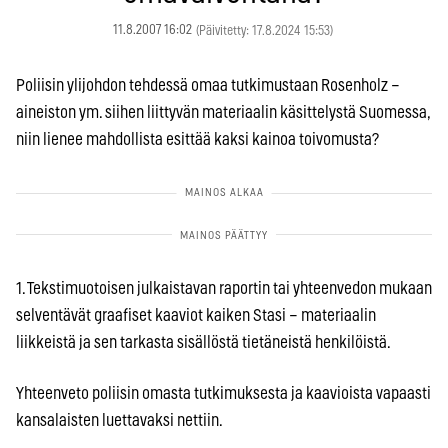
11.8.2007 16:02
(Päivitetty: 17.8.2024 15:53)
Poliisin ylijohdon tehdessä omaa tutkimustaan Rosenholz –
aineiston ym. siihen liittyvän materiaalin käsittelystä Suomessa,
niin lienee mahdollista esittää kaksi kainoa toivomusta?
1. Tekstimuotoisen julkaistavan raportin tai yhteenvedon mukaan
selventävät graafiset kaaviot kaiken Stasi – materiaalin
liikkeistä ja sen tarkasta sisällöstä tietäneistä henkilöistä.
Yhteenveto poliisin omasta tutkimuksesta ja kaavioista vapaasti
kansalaisten luettavaksi nettiin.