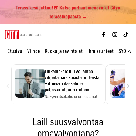
Terassikesä jatkuu! 🍺 Katso parhaat menovinkit Cityn
Terassioppaasta →
Skip
Tätä et odottanut
to
content
Etusivu
Viihde
Ruoka ja ravintolat
Ihmissuhteet
SYÖ!-vii
LinkedIn-profiili voi antaa
vihjeitä narsistisista piirteistä
‹
›
– ilmeisin itsekehu ei
paljastanut juuri mitään
Näkyvin itsekehu ei ennustanut
narsistisia piirteitä.
Laillisuusvalvontaa
omavalvontana?