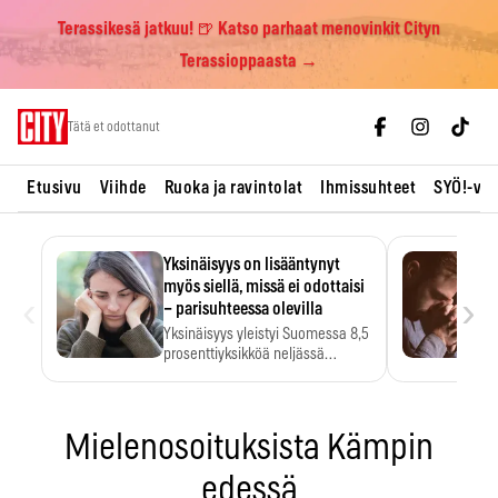
Terassikesä jatkuu! 🍺 Katso parhaat menovinkit Cityn
Terassioppaasta →
Skip
Tätä et odottanut
to
content
Etusivu
Viihde
Ruoka ja ravintolat
Ihmissuhteet
SYÖ!-vii
Yksinäisyys on lisääntynyt
myös siellä, missä ei odottaisi
‹
›
– parisuhteessa olevilla
Yksinäisyys yleistyi Suomessa 8,5
prosenttiyksikköä neljässä
vuodessa. Se…
Mielenosoituksista Kämpin
edessä