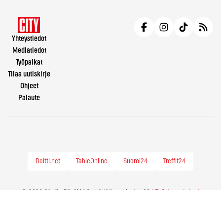
Yhteystiedot
Mediatiedot
Työpaikat
Tilaa uutiskirje
Ohjeet
Palaute
Deitti.net
TableOnline
Suomi24
Treffit24
© 2026 City.fi - Räväkkää sisältöä vuodesta -86 |
Evästeasetukset