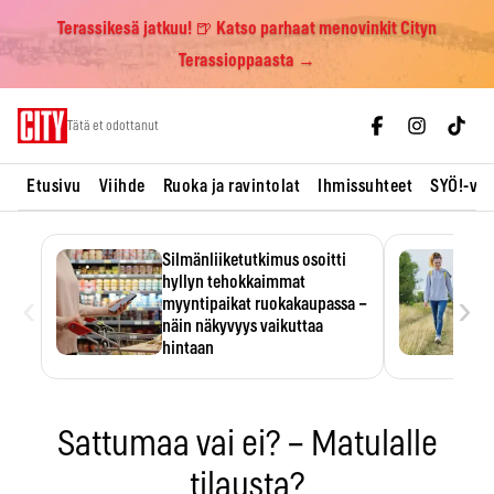
Terassikesä jatkuu! 🍺 Katso parhaat menovinkit Cityn
Terassioppaasta →
Skip
Tätä et odottanut
to
content
Etusivu
Viihde
Ruoka ja ravintolat
Ihmissuhteet
SYÖ!-vii
Silmänliiketutkimus osoitti
hyllyn tehokkaimmat
‹
›
myyntipaikat ruokakaupassa –
näin näkyvyys vaikuttaa
hintaan
Tuotteen paikka hyllyssä
ratkaisee, huomataanko se.
Kauppiaat hyödyntävät…
Sattumaa vai ei? – Matulalle
tilausta?