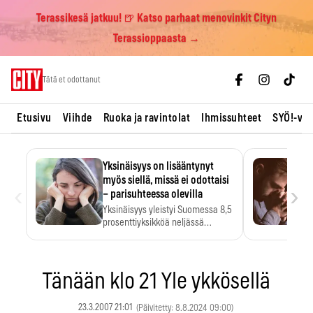
Terassikesä jatkuu! 🍺 Katso parhaat menovinkit Cityn
Terassioppaasta →
Skip
Tätä et odottanut
to
content
Etusivu
Viihde
Ruoka ja ravintolat
Ihmissuhteet
SYÖ!-vii
Yksinäisyys on lisääntynyt
myös siellä, missä ei odottaisi
‹
›
– parisuhteessa olevilla
Yksinäisyys yleistyi Suomessa 8,5
prosenttiyksikköä neljässä
vuodessa. Se…
Tänään klo 21 Yle ykkösellä
23.3.2007 21:01
(Päivitetty: 8.8.2024 09:00)