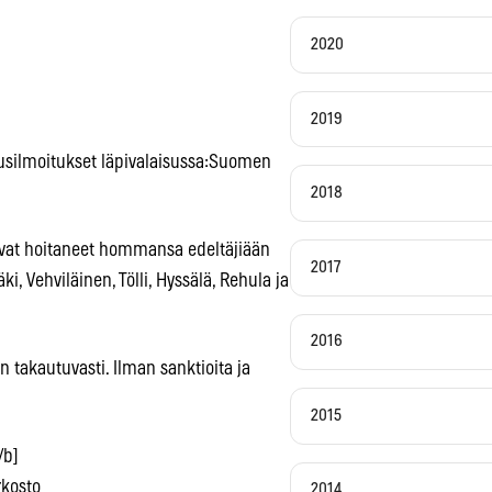
2020
a
2019
itusilmoitukset läpivalaisussa:Suomen
2018
 ovat hoitaneet hommansa edeltäjiään
2017
, Vehviläinen, Tölli, Hyssälä, Rehula ja
2016
n takautuvasti. Ilman sanktioita ja
2015
/b]
rkosto
2014