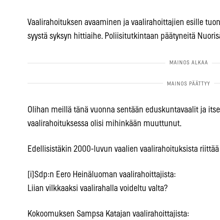
Vaalirahoituksen avaaminen ja vaalirahoittajien esille tuont
syystä syksyn hittiaihe. Poliisitutkintaan päätyneitä Nuori
Olihan meillä tänä vuonna sentään eduskuntavaalit ja its
vaalirahoituksessa olisi mihinkään muuttunut.
Edellisistäkin 2000-luvun vaalien vaalirahoituksista riittää
[i]Sdp:n Eero Heinäluoman vaalirahoittajista:
Liian vilkkaaksi vaalirahalla voideltu valta?
Kokoomuksen Sampsa Katajan vaalirahoittajista: