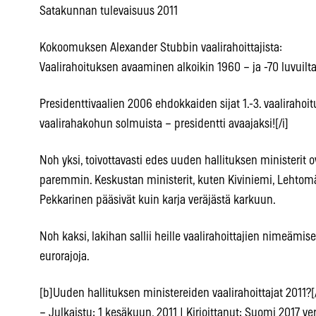
Satakunnan tulevaisuus 2011
Kokoomuksen Alexander Stubbin vaalirahoittajista:
Vaalirahoituksen avaaminen alkoikin 1960 – ja -70 luvuilt
Presidenttivaalien 2006 ehdokkaiden sijat 1.-3. vaaliraho
vaalirahakohun solmuista – presidentti avaajaksi![/i]
Noh yksi, toivottavasti edes uuden hallituksen ministerit
paremmin. Keskustan ministerit, kuten Kiviniemi, Lehtomäki
Pekkarinen pääsivät kuin karja veräjästä karkuun.
Noh kaksi, lakihan sallii heille vaalirahoittajien nimeämise
eurorajoja.
[b]Uuden hallituksen ministereiden vaalirahoittajat 2011?[
– Julkaistu: 1 kesäkuun, 2011 | Kirjoittanut: Suomi 2017 ve