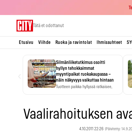
T
Skip
Tätä et odottanut
to
content
Etusivu
Viihde
Ruoka ja ravintolat
Ihmissuhteet
SY
Silmänliiketutkimus osoitti
hyllyn tehokkaimmat
‹
myyntipaikat ruokakaupassa –
näin näkyvyys vaikuttaa hintaan
Tuotteen paikka hyllyssä ratkaisee,
huomataanko se. Kauppiaat
hyödyntävät…
Vaalirahoituksen a
4.10.2011 22:26
(Päivitetty: 14.9.