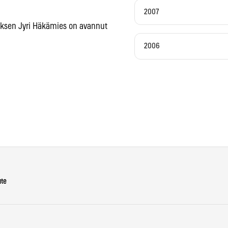
2007
uksen Jyri Häkämies on avannut
2006
ute