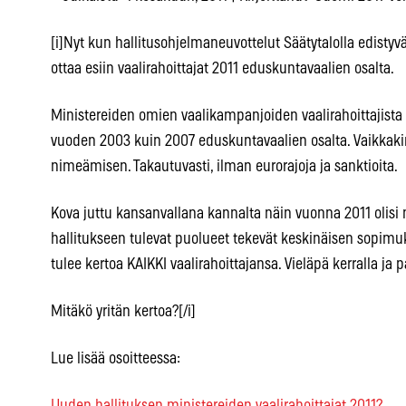
[i]Nyt kun hallitusohjelmaneuvottelut Säätytalolla edistyv
ottaa esiin vaalirahoittajat 2011 eduskuntavaalien osalta.
Ministereiden omien vaalikampanjoiden vaalirahoittajista
vuoden 2003 kuin 2007 eduskuntavaalien osalta. Vaikkakin l
nimeämisen. Takautuvasti, ilman eurorajoja ja sanktioita.
Kova juttu kansanvallana kannalta näin vuonna 2011 olisi m
hallitukseen tulevat puolueet tekevät keskinäisen sopimu
tulee kertoa KAIKKI vaalirahoittajansa. Vieläpä kerralla ja 
Mitäkö yritän kertoa?[/i]
Lue lisää osoitteessa: