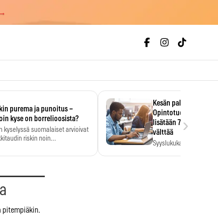
 →
Kesän palkka ratkaise
kin purema ja punoitus –
Opintotuen takaisinp
›
oin kyse on borrelioosista?
lisätään 7,5 prosentti
n kyselyssä suomalaiset arvioivat
välttää
kitaudin riskin noin
Syyslukukauden tukikuu
menkertaiseksi…
määrä ratkeaa sillä, mit
ehti…
aa
n pitempiäkin.