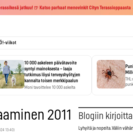
erassikesä jatkuu! 🍺 Katso parhaat menovinkit Cityn Terassioppaasta
Ö!-viikot
10 000 askeleen päivätavoite
Pun
syntyi mainoksesta – laaja
Mill
tutkimus löysi terveyshyötyjen
THL:
kannalta toisen merkkipaalun
punk
Moni tavoittelee 10 000 askelta
kym
päivässä, vaikka luku…
vaaminen 2011
Blogiin kirjoitt
Lyhyitä ja nopeita. Väliin vähä
2024 13:40)