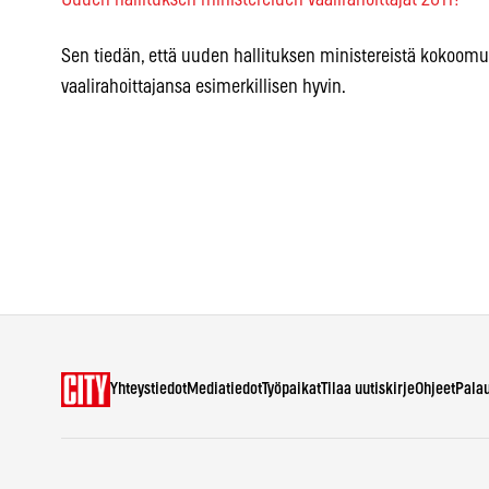
Uuden hallituksen ministereiden vaalirahoittajat 2011?
Sen tiedän, että uuden hallituksen ministereistä kokoom
vaalirahoittajansa esimerkillisen hyvin.
Yhteystiedot
Mediatiedot
Työpaikat
Tilaa uutiskirje
Ohjeet
Pala