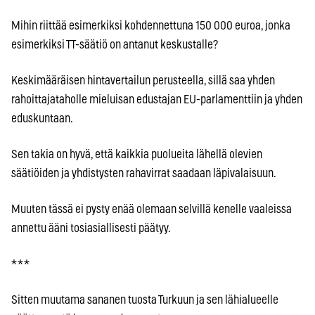
Mihin riittää esimerkiksi kohdennettuna 150 000 euroa, jonka
esimerkiksi TT-säätiö on antanut keskustalle?
Keskimääräisen hintavertailun perusteella, sillä saa yhden
rahoittajataholle mieluisan edustajan EU-parlamenttiin ja yhden
eduskuntaan.
Sen takia on hyvä, että kaikkia puolueita lähellä olevien
säätiöiden ja yhdistysten rahavirrat saadaan läpivalaisuun.
Muuten tässä ei pysty enää olemaan selvillä kenelle vaaleissa
annettu ääni tosiasiallisesti päätyy.
* * *
Sitten muutama sananen tuosta Turkuun ja sen lähialueelle