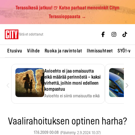
Terassikesä jatkuu! 🍺 Katso parhaat menovinkit Cityn
Terassioppaasta →
Skip
Tätä et odottanut
to
content
Etusivu
Viihde
Ruoka ja ravintolat
Ihmissuhteet
SYÖ!-vii
Avioehto ei jaa omaisuutta
eikä määrää perinnöstä – kaksi
‹
›
virhettä, joihin moni edelleen
kompastuu
Avioehto ei siirrä omaisuutta eikä
ratkaise perintöasioita.
Vaalirahoituksen optinen harha?
17.6.2009 00:08
(Päivitetty: 2.9.2024 10:37)