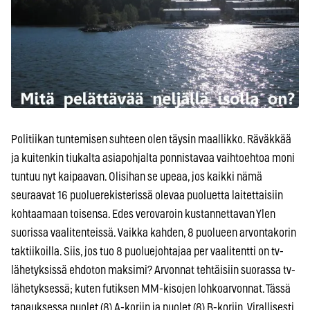
Politiikan tuntemisen suhteen olen täysin maallikko. Räväkkää
ja kuitenkin tiukalta asiapohjalta ponnistavaa vaihtoehtoa moni
tuntuu nyt kaipaavan. Olisihan se upeaa, jos kaikki nämä
seuraavat 16 puoluerekisterissä olevaa puoluetta laitettaisiin
kohtaamaan toisensa. Edes verovaroin kustannettavan Ylen
suorissa vaalitenteissä. Vaikka kahden, 8 puolueen arvontakorin
taktiikoilla. Siis, jos tuo 8 puoluejohtajaa per vaalitentti on tv-
lähetyksissä ehdoton maksimi? Arvonnat tehtäisiin suorassa tv-
lähetyksessä; kuten futiksen MM-kisojen lohkoarvonnat. Tässä
tapauksessa puolet (8) A-koriin ja puolet (8) B-koriin. Virallisesti