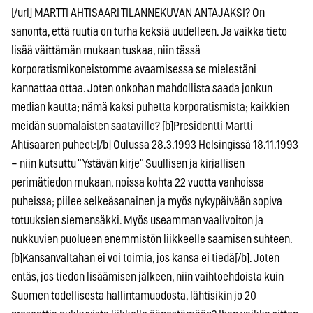
[/url] MARTTI AHTISAARI TILANNEKUVAN ANTAJAKSI? On
sanonta, että ruutia on turha keksiä uudelleen. Ja vaikka tieto
lisää väittämän mukaan tuskaa, niin tässä
korporatismikoneistomme avaamisessa se mielestäni
kannattaa ottaa. Joten onkohan mahdollista saada jonkun
median kautta; nämä kaksi puhetta korporatismista; kaikkien
meidän suomalaisten saataville? [b]Presidentti Martti
Ahtisaaren puheet:[/b] Oulussa 28.3.1993 Helsingissä 18.11.1993
– niin kutsuttu "Ystävän kirje" Suullisen ja kirjallisen
perimätiedon mukaan, noissa kohta 22 vuotta vanhoissa
puheissa; piilee selkeäsanainen ja myös nykypäivään sopiva
totuuksien siemensäkki. Myös useamman vaalivoiton ja
nukkuvien puolueen enemmistön liikkeelle saamisen suhteen.
[b]Kansanvaltahan ei voi toimia, jos kansa ei tiedä[/b]. Joten
entäs, jos tiedon lisäämisen jälkeen, niin vaihtoehdoista kuin
Suomen todellisesta hallintamuodosta, lähtisikin jo 20