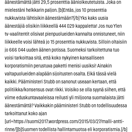
äänestämättä jätti 29,5 prosenttia äänioikeutetuista. Joka on
mielestäni helkkarin paljon. [b]Entäs, jos 10 prosenttia
nukkuvista lähtisikin äänestämään?[/b] Yks kaks uusia
äänestäjiä olisikin liikkeellä 444 029 kappaletta! Jos nuo Ylen
tv-vaalitentit olisivat pienpuolueiden kannalta onnistuneet, niin
liikkeelle voisi lähteä jo 15 prosenttia nukkuvista. Silloin oltaisiin
jo 666 044 uuden äänen potissa. Suomeksi tarkoitettuna tuo
voisi tarkoittaa sitä, että koko nykyinen kansalliseen
korporatismiin perustuva paketti menisi uusiksi! Ainakin
valtapuolueiden alapään sijoitusten osalta. Eikä tässä vielä
kaikki. Pääministeri Stubb on sanonut useaan kertaan, että
politiikka/konsensus ovat rikki. Voisiko se olla syynä siihen, että
viime eduskuntavaaleissa reilusti yli miljoona suomalaista jätti
äänestämättä? Vaikkakin pääministeri Stubb on todellisuudessa
tarkoittanut koko ajan
[url=https://suomi2017.wordpress.com/2015/03/27/malli-antti-
rinne/][b]Suomen todellista hallintamuotoa eli korporatismia.[/b]