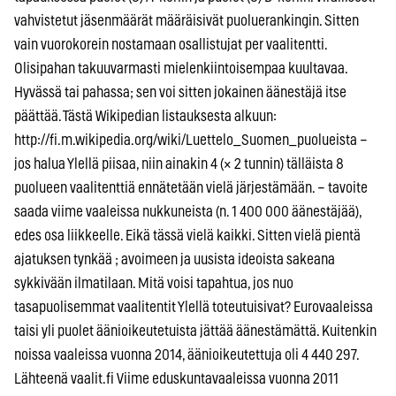
vahvistetut jäsenmäärät määräisivät puoluerankingin. Sitten
vain vuorokorein nostamaan osallistujat per vaalitentti.
Olisipahan takuuvarmasti mielenkiintoisempaa kuultavaa.
Hyvässä tai pahassa; sen voi sitten jokainen äänestäjä itse
päättää. Tästä Wikipedian listauksesta alkuun:
http://fi.m.wikipedia.org/wiki/Luettelo_Suomen_puolueista –
jos halua Ylellä piisaa, niin ainakin 4 (× 2 tunnin) tälläista 8
puolueen vaalitenttiä ennätetään vielä järjestämään. – tavoite
saada viime vaaleissa nukkuneista (n. 1 400 000 äänestäjää),
edes osa liikkeelle. Eikä tässä vielä kaikki. Sitten vielä pientä
ajatuksen tynkää ; avoimeen ja uusista ideoista sakeana
sykkivään ilmatilaan. Mitä voisi tapahtua, jos nuo
tasapuolisemmat vaalitentit Ylellä toteutuisivat? Eurovaaleissa
taisi yli puolet äänioikeutetuista jättää äänestämättä. Kuitenkin
noissa vaaleissa vuonna 2014, äänioikeutettuja oli 4 440 297.
Lähteenä vaalit.fi Viime eduskuntavaaleissa vuonna 2011