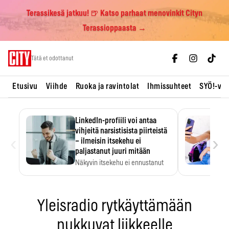
Terassikesä jatkuu! 🍺 Katso parhaat menovinkit Cityn
Terassioppaasta →
Skip
Tätä et odottanut
to
content
Etusivu
Viihde
Ruoka ja ravintolat
Ihmissuhteet
SYÖ!-vii
LinkedIn-profiili voi antaa
vihjeitä narsistisista piirteistä
‹
›
– ilmeisin itsekehu ei
paljastanut juuri mitään
Näkyvin itsekehu ei ennustanut
narsistisia piirteitä.
Yleisradio rytkäyttämään
nukkuvat liikkeelle