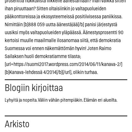
prosenttia nukkuvista liikkelle äänestämään? Ihan vaikka sitten
ihan piruuttaan? Sitten oltaisiinkin jo valtapuolueiden
pääkonttoreissa ja ekosysteemeissä positiivisessa paniikissa.
Nimittäin [b]888 059 uutta äänestäjää[/b] panisi järjestystä
uusiksi myös valtapuolueiden yläpäässä. Äänestysprosentti 90
kertoisi muulle maailmalle ilosanomaa siitä, että demokratia
Suomessa voi ennen näkemättömän hyvin! Joten Raimo
Sailaksen huoli demokratiamme tilasta;
[url=https://suomi2017.wordpress.com/2014/06/11/kanava-2/]
[b]Kanava-lehdessä 4/2014[/b][/url], olikin turhaa.
Blogiin kirjoittaa
Lyhyitä ja nopeita. Väliin vähän pitempiäkin. Elämän eri alueilta.
Arkisto