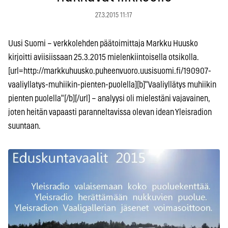
27.3.2015 11:17
Uusi Suomi – verkkolehden päätoimittaja Markku Huusko
kirjoitti aviisiissaan 25.3.2015 mielenkiintoisella otsikolla.
[url=http://markkuhuusko.puheenvuoro.uusisuomi.fi/190907-
vaaliyllatys-muhiikin-pienten-puolella][b]"Vaaliyllätys muhiikin
pienten puolella"[/b][/url] – analyysi oli mielestäni vajavainen,
joten heitän vapaasti paranneltavissa olevan idean Yleisradion
suuntaan.