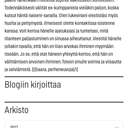
päälle hänenkään mielestä sopinut vakituiseen suhteeseen.
Todennäköisesti välität ex-kumppanista vieläkin paljon, koska
kutsut häntä naiseni-sanalla. Olen lukevinani viestistäsi myös
huolta ja pettymystä. Ilmeisesti olette kontaktissa toistenne
kanssa. Voit kertoa hänelle ajatuksiasi ja tunteitasi, mitä
tilanteen paljastuminen on sinussa aiheuttanut. Viestitä hänelle
jollakin tavalla, että hän on liian arvokas ihminen myymään
itseään. Jo se, että otat häneen yhteyttä kertoo, että hän on
välittämisen arvoinen ihminen. Toivon sinulle voimia ja viisautta
ja selviämistä. [i]Saara, perheneuvoja[/i]
Blogiin kirjoittaa
Arkisto
2017