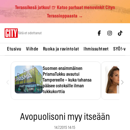
Terassikesä jatkuu! 🍺 Katso parhaat menovinkit Cityn
Terassioppaasta →
Skip
Tätä et odottanut
to
content
Etusivu
Viihde
Ruoka ja ravintolat
Ihmissuhteet
SYÖ!-vii
Suomen ensimmäinen
PrismaTukku avautui
‹
›
Tampereelle – kuka tahansa
pääsee ostoksille ilman
tukkukorttia
Ostoksille tarvitse tukkukorttia,
mutta yksikköhinta kannattaa
tarkistaa itse.
Avopuolisoni myy itseään
14.7.2015 14:15