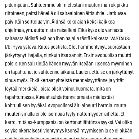
pidempään.. Suhteemme oli mielestäni muuten ihan ok pikku
riitoineen, paitsi hänellä oli sairaaloinen äitisuhde.. Jatkuvaa
päivittäin soittelua ym. Äitinsä koko ajan keksi kaikkea
ohjelmaa, ym. auttamista naiselleni. Eikä kyse ole vanhasta
sairaasta äidistä. Mä oon ihan hajalla tästä kaikesta. VASTAUS:
[/b] Hyvä ystävä. Kiitos postista. Olet hämmentynyt, suorastaan
järkyttynyt, hajalla, niinkuin itse sanoit. Ensin avopuoliso muutti
pois, sitten sait tietää hänen myyvän itseään. Itsensä myyminen
on tapahtunut jo suhteenne aikana. Luulen, että se on järkyttänyt
sinua myös. Ehkä kertaat yhteistä menneisyyttänne ja yrität
löytää merkkejä, joista olisit voinut huomata, mitä on
tapahtumassa. Kuvaat suhdettanne omasta mielestäsi
kohtuullisen hyväksi. Avopuolisosi äiti aiheutti harmia, mutta
muuten sinulla ei ole isompaa tyytymättömyyden aihetta. Et
kerro, mitä ex-kumppanisi on kertonut lähtönsä syyksi. Vai oliko
se yksinkertaisesti viehtymys itsensä myymiseen ja se ei pitkän