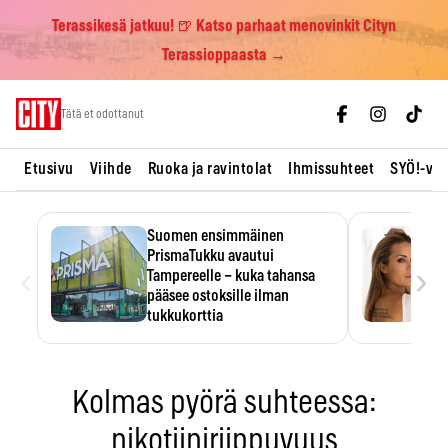
Terassikesä jatkuu! 🍺 Katso parhaat menovinkit Cityn
Terassioppaasta →
Skip
Tätä et odottanut
to
content
Etusivu
Viihde
Ruoka ja ravintolat
Ihmissuhteet
SYÖ!-vii
Suomen ensimmäinen
PrismaTukku avautui
‹
›
Tampereelle – kuka tahansa
pääsee ostoksille ilman
tukkukorttia
Ostoksille tarvitse tukkukorttia,
mutta yksikköhinta kannattaa
tarkistaa itse.
Kolmas pyörä suhteessa:
nikotiiniriippuvuus