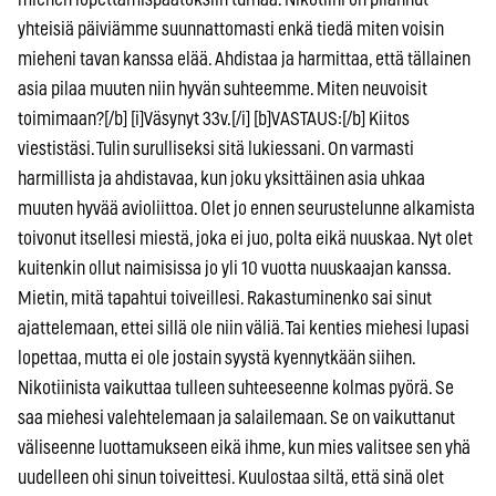
yhteisiä päiviämme suunnattomasti enkä tiedä miten voisin
mieheni tavan kanssa elää. Ahdistaa ja harmittaa, että tällainen
asia pilaa muuten niin hyvän suhteemme. Miten neuvoisit
toimimaan?[/b] [i]Väsynyt 33v.[/i] [b]VASTAUS:[/b] Kiitos
viestistäsi. Tulin surulliseksi sitä lukiessani. On varmasti
harmillista ja ahdistavaa, kun joku yksittäinen asia uhkaa
muuten hyvää avioliittoa. Olet jo ennen seurustelunne alkamista
toivonut itsellesi miestä, joka ei juo, polta eikä nuuskaa. Nyt olet
kuitenkin ollut naimisissa jo yli 10 vuotta nuuskaajan kanssa.
Mietin, mitä tapahtui toiveillesi. Rakastuminenko sai sinut
ajattelemaan, ettei sillä ole niin väliä. Tai kenties miehesi lupasi
lopettaa, mutta ei ole jostain syystä kyennytkään siihen.
Nikotiinista vaikuttaa tulleen suhteeseenne kolmas pyörä. Se
saa miehesi valehtelemaan ja salailemaan. Se on vaikuttanut
väliseenne luottamukseen eikä ihme, kun mies valitsee sen yhä
uudelleen ohi sinun toiveittesi. Kuulostaa siltä, että sinä olet