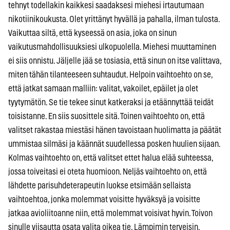
tehnyt todellakin kaikkesi saadaksesi miehesi irtautumaan
nikotiinikoukusta. Olet yrittänyt hyvällä ja pahalla, ilman tulosta.
Vaikuttaa siltä, että kyseessä on asia, joka on sinun
vaikutusmahdollisuuksiesi ulkopuolella. Miehesi muuttaminen
ei siis onnistu. Jäljelle jää se tosiasia, että sinun on itse valittava,
miten tähän tilanteeseen suhtaudut. Helpoin vaihtoehto on se,
että jatkat samaan malliin: valitat, vakoilet, epäilet ja olet
tyytymätön. Se tie tekee sinut katkeraksi ja etäännyttää teidät
toisistanne. En siis suosittele sitä. Toinen vaihtoehto on, että
valitset rakastaa miestäsi hänen tavoistaan huolimatta ja päätät
ummistaa silmäsi ja käännät suudellessa posken huulien sijaan.
Kolmas vaihtoehto on, että valitset ettet halua elää suhteessa,
jossa toiveitasi ei oteta huomioon. Neljäs vaihtoehto on, että
lähdette parisuhdeterapeutin luokse etsimään sellaista
vaihtoehtoa, jonka molemmat voisitte hyväksyä ja voisitte
jatkaa avioliitoanne niin, että molemmat voisivat hyvin. Toivon
sinulle viisautta osata valita oikea tie. Lämpimin terveisin,