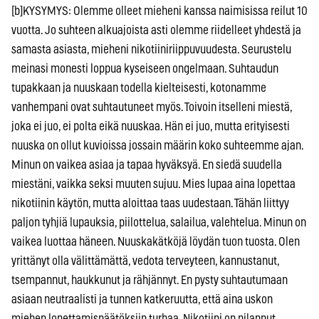
[b]KYSYMYS: Olemme olleet mieheni kanssa naimisissa reilut 10
vuotta. Jo suhteen alkuajoista asti olemme riidelleet yhdestä ja
samasta asiasta, mieheni nikotiiniriippuvuudesta. Seurustelu
meinasi monesti loppua kyseiseen ongelmaan. Suhtaudun
tupakkaan ja nuuskaan todella kielteisesti, kotonamme
vanhempani ovat suhtautuneet myös. Toivoin itselleni miestä,
joka ei juo, ei polta eikä nuuskaa. Hän ei juo, mutta erityisesti
nuuska on ollut kuvioissa jossain määrin koko suhteemme ajan.
Minun on vaikea asiaa ja tapaa hyväksyä. En siedä suudella
miestäni, vaikka seksi muuten sujuu. Mies lupaa aina lopettaa
nikotiinin käytön, mutta aloittaa taas uudestaan. Tähän liittyy
paljon tyhjiä lupauksia, piilottelua, salailua, valehtelua. Minun on
vaikea luottaa häneen. Nuuskakätköjä löydän tuon tuosta. Olen
yrittänyt olla välittämättä, vedota terveyteen, kannustanut,
tsempannut, haukkunut ja rähjännyt. En pysty suhtautumaan
asiaan neutraalisti ja tunnen katkeruutta, että aina uskon
miehen lopettamispäätöksiin turhaa. Nikotiini on pilannut