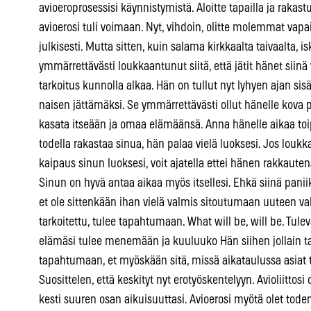
avioeroprosessisi käynnistymistä. Aloitte tapailla ja rakastu
avioerosi tuli voimaan. Nyt, vihdoin, olitte molemmat va
julkisesti. Mutta sitten, kuin salama kirkkaalta taivaalta, is
ymmärrettävästi loukkaantunut siitä, että jätit hänet siin
tarkoitus kunnolla alkaa. Hän on tullut nyt lyhyen ajan si
naisen jättämäksi. Se ymmärrettävästi ollut hänelle kova p
kasata itseään ja omaa elämäänsä. Anna hänelle aikaa toip
todella rakastaa sinua, hän palaa vielä luoksesi. Jos lo
kaipaus sinun luoksesi, voit ajatella ettei hänen rakkauten
Sinun on hyvä antaa aikaa myös itsellesi. Ehkä siinä paniik
et ole sittenkään ihan vielä valmis sitoutumaan uuteen 
tarkoitettu, tulee tapahtumaan. What will be, will be. Tul
elämäsi tulee menemään ja kuuluuko Hän siihen jollain tava
tapahtumaan, et myöskään sitä, missä aikataulussa asiat 
Suosittelen, että keskityt nyt erotyöskentelyyn. Avioliittosi
kesti suuren osan aikuisuuttasi. Avioerosi myötä olet to