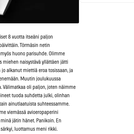
set 8 vuotta itseäni paljon
ivittäin. Törmäsin netin
oli myös huono parisuhde. Olimme
miehen naisystävä yllättäen jätti
jo alkanut miettiä eroa tosissaan, ja
enemään. Muutin joulukuussa
. Välimatkaa oli paljon, joten näimme
eet tuoda suhdetta julki, olinhan
otain ainutlaatuista suhteessamme.
mme viemässä avioeropaperini
inä jätin hänet. Panikoin. En
ärkyi, luottamus meni rikki.