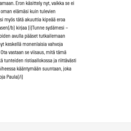
oamaan. Eron käsittely nyt, vaikka se ei
n oman elämäsi kuin tulevien
si myös tätä akuuttia kipeää eroa
sen[/b] kirjaa [i]Tunne sydämesi –
joiden avulla pääset tutkailemaan
t nyt keskellä monenlaisia vahvoja
. Ota vastaan se viisaus, mitä tämä
 tunteiden ristiaallokossa ja riittävästi
n vaiheessa kääntymään suuntaan, joka
ja Paula[/i]