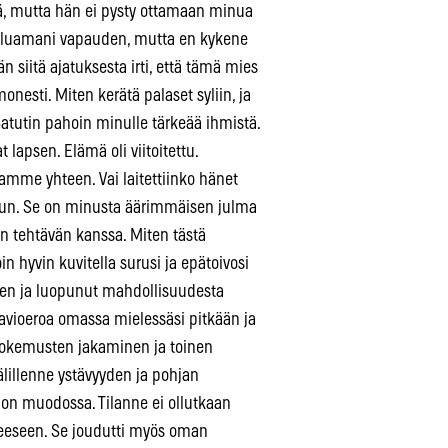
, mutta hän ei pysty ottamaan minua
 haluamani vapauden, mutta en kykene
siitä ajatuksesta irti, että tämä mies
monesti. Miten kerätä palaset syliin, ja
atutin pahoin minulle tärkeää ihmistä.
apsen. Elämä oli viitoitettu.
aamme yhteen. Vai laitettiinko hänet
kuun. Se on minusta äärimmäisen julma
n tehtävän kanssa. Miten tästä
in hyvin kuvitella surusi ja epätoivosi
een ja luopunut mahdollisuudesta
 avioeroa omassa mielessäsi pitkään ja
 kokemusten jakaminen ja toinen
lillenne ystävyyden ja pohjan
imon muodossa. Tilanne ei ollutkaan
eeseen. Se joudutti myös oman