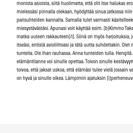
monista asioista, siitä huolimatta, että olit itse halukas er
mielessäsi pinnalla olekaan, hyödyttää sinua jatkossa nii
parisuhteiden kannalta. Samalla tulet varmasti käsitelleek
miesystävästäsi. Apunasi voit käyttää esim. [b]Kimmo Taka
matka uuteen rakkauteen[/i]. Siinä on myös harjoituksia, 
itseäsi, entistä avioliittoasi ja tätä uutta suhdettakin. Ole
tunteita. Ole ihan rauhassa. Anna tunteiden tulla. Hengitä
elämäntilanne voi sinulle opettaa. Toivon sinulle kestävyyttä
toivoa, että jaksat uskoa, että elämäsi tulee vielä jossai
on hyvä ja sinulle oikea. Lämpimin ajatuksin [i]perheneuvo