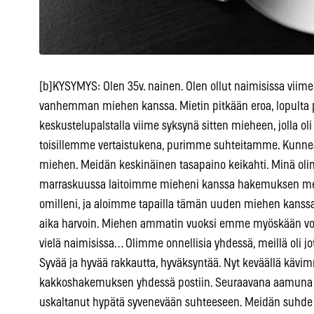
[b]KYSYMYS: Olen 35v. nainen. Olen ollut naimisissa viimei
vanhemman miehen kanssa. Mietin pitkään eroa, lopulta pä
keskustelupalstalla viime syksynä sitten mieheen, jolla 
toisillemme vertaistukena, purimme suhteitamme. Kunnes 
miehen. Meidän keskinäinen tasapaino keikahti. Minä olin 
marraskuussa laitoimme mieheni kanssa hakemuksen m
omilleni, ja aloimme tapailla tämän uuden miehen kanssa
aika harvoin. Miehen ammatin vuoksi emme myöskään voin
vielä naimisissa… Olimme onnellisia yhdessä, meillä oli j
Syvää ja hyvää rakkautta, hyväksyntää. Nyt keväällä kävi
kakkoshakemuksen yhdessä postiin. Seuraavana aamuna m
uskaltanut hypätä syvenevään suhteeseen. Meidän suhde s