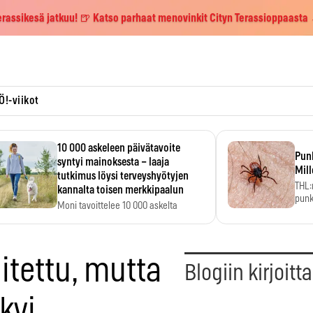
erassikesä jatkuu! 🍺 Katso parhaat menovinkit Cityn Terassioppaasta
Ö!-viikot
10 000 askeleen päivätavoite
Pun
syntyi mainoksesta – laaja
Mill
tutkimus löysi terveyshyötyjen
THL:
kannalta toisen merkkipaalun
punk
Moni tavoittelee 10 000 askelta
kym
päivässä, vaikka luku…
oitettu, mutta
Blogiin kirjoitt
kyi