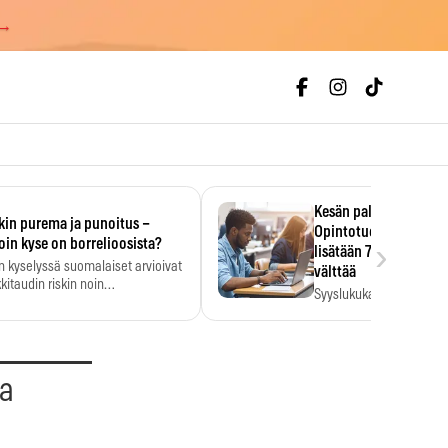
 →
Kesän palkka ratkaise
kin purema ja punoitus –
Opintotuen takaisinp
›
oin kyse on borrelioosista?
lisätään 7,5 prosentti
n kyselyssä suomalaiset arvioivat
välttää
kitaudin riskin noin
Syyslukukauden tukikuu
menkertaiseksi…
määrä ratkeaa sillä, mit
ehti…
aa