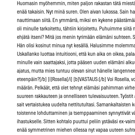
Huomasin myöhemmin, miten paljon rakastan tätä miestä
enää takaisin. Nyt minä suren. Olen aivan lukossa. Sain
nauttimaan siitä. En ymmärrä, miksi en kykene päästämään 
oli minulle tarkoitettu, tähtiin kirjoitettu. Puhuimme siitä 
ehjätä itseni? Mitä jos menin tyrimään elämäni suhteen. S
Hän olisi kosinut minua nyt kesällä. Halusimme molemmat l
Uskallanko luottaa intuitiooni, että kun aika on oikea, pal
minulle vain saattajaksi, jotta pääsen uuden elämäni al
ajatus, mutta mies tuntuu olevan sinut hänelle langennee
eteenpäin?[/b] [i]Rosella[/i] [b]VASTAUS:[/b] Voi Rosella, vo
määrän. Pelkäät, että olet tehnyt elämäsi pahimman virh
suureen rakkauteen ja onnelliseen tulevaisuuteen. Työstit
sait vertaistukea uudelta nettitutultasi. Samankaltaisten
toistenne lohduttaminen ja tsemppaaminen synnyttivät vä
ihastukselle. Sitten kohtalo puuttui peliin ystäväsi ex-va
enää symmetrinen miehen ollessa nyt vapaa uuteen suht