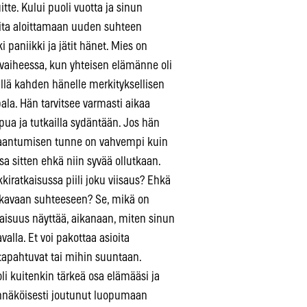
itte. Kului puoli vuotta ja sinun
paita aloittamaan uuden suhteen
ki paniikki ja jätit hänet. Mies on
ä vaiheessa, kun yhteisen elämänne oli
sällä kahden hänelle merkityksellisen
ala. Hän tarvitsee varmasti aikaa
ua ja tutkailla sydäntään. Jos hän
ukkaantumisen tunne on vahvempi kuin
sa sitten ehkä niin syvää ollutkaan.
kiratkaisussa piili joku viisaus? Ehkä
vakavaan suhteeseen? Se, mikä on
evaisuus näyttää, aikanaan, miten sinun
lla. Et voi pakottaa asioita
tapahtuvat tai mihin suuntaan.
 oli kuitenkin tärkeä osa elämääsi ja
dennäköisesti joutunut luopumaan