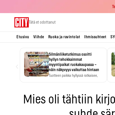
T
Skip
Tätä et odottanut
to
content
Etusivu
Viihde
Ruoka ja ravintolat
Ihmissuhteet
SY
Silmänliiketutkimus osoitti
hyllyn tehokkaimmat
‹
myyntipaikat ruokakaupassa –
näin näkyvyys vaikuttaa hintaan
Tuotteen paikka hyllyssä ratkaisee,
huomataanko se. Kauppiaat
hyödyntävät…
Mies oli tähtiin kirj
suhde sär