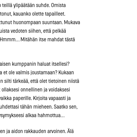
ko teillä ylipäätään suhde. Omista
onut, kauanko olette tapailleet.
muuttunut huonompaan suuntaan. Mukava
ista vedoten siihen, että pelkää
a. Hmmm… Mitähän itse mahdat tästä
illaisen kumppanin haluat itsellesi?
oista et ole valmis joustamaan? Kukaan
silti tärkeää, että olet tietoinen niistä
t ollaksesi onnellinen ja voidaksesi
ikka paperille. Kirjoita vapaasti ja
o suhdettasi tähän mieheen. Saatko sen,
n kysymykseesi alkaa hahmottua…
een ja aidon rakkauden arvoinen. Älä