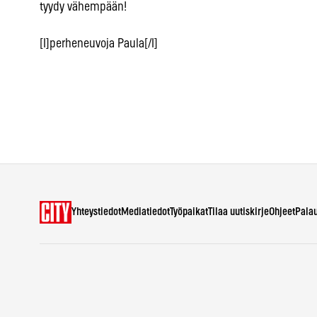
tyydy vähempään!
[I]perheneuvoja Paula[/I]
Yhteystiedot
Mediatiedot
Työpaikat
Tilaa uutiskirje
Ohjeet
Pala