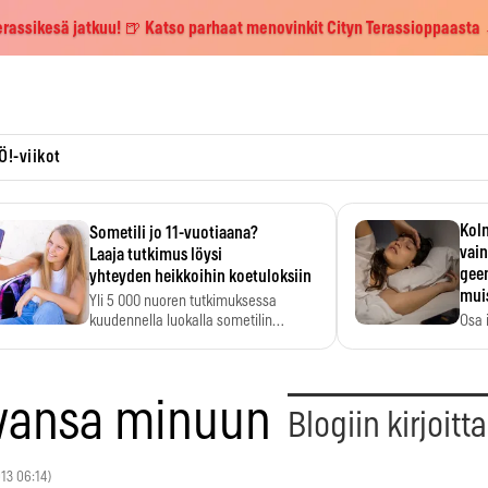
erassikesä jatkuu! 🍺 Katso parhaat menovinkit Cityn Terassioppaasta
Ö!-viikot
Kolm
Sometili jo 11-vuotiaana?
vain
Laaja tutkimus löysi
geen
yhteyden heikkoihin koetuloksiin
mui
Yli 5 000 nuoren tutkimuksessa
kuudennella luokalla sometilin…
Osa 
voi s
uvansa minuun
Blogiin kirjoitt
013 06:14)