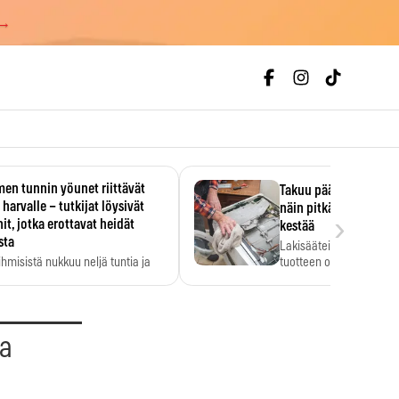
 →
en tunnin yöunet riittävät
Takuu päättyi, myyjän
 harvalle – tutkijat löysivät
näin pitkään kodinko
›
it, jotka erottavat heidät
kestää
sta
Lakisääteinen virhevast
ihmisistä nukkuu neljä tuntia ja
tuotteen oletetun kestoi
ilti…
aa