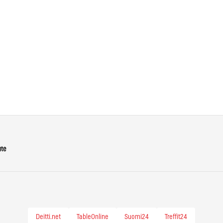
ute
Deitti.net
TableOnline
Suomi24
Treffit24