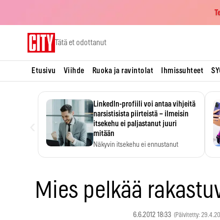
T
Skip
Tätä et odottanut
to
content
Etusivu
Viihde
Ruoka ja ravintolat
Ihmissuhteet
SY
LinkedIn-profiili voi antaa vihjeitä
narsistisista piirteistä – ilmeisin
‹
itsekehu ei paljastanut juuri
mitään
Näkyvin itsekehu ei ennustanut
narsistisia piirteitä.
Mies pelkää rakast
6.6.2012 18:33
(Päivitetty: 29.4.2