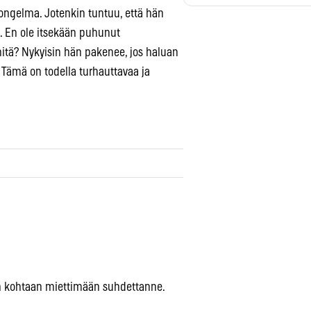
liongelma. Jotenkin tuntuu, että hän
i. En ole itsekään puhunut
itä? Nykyisin hän pakenee, jos haluan
 Tämä on todella turhauttavaa ja
ähän kohtaan miettimään suhdettanne.