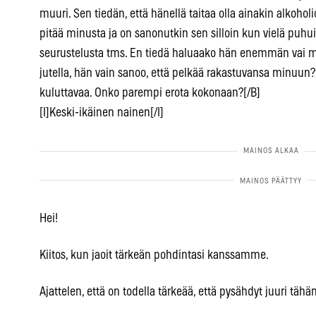
muuri. Sen tiedän, että hänellä taitaa olla ainakin alkoho
pitää minusta ja on sanonutkin sen silloin kun vielä puhu
seurustelusta tms. En tiedä haluaako hän enemmän vai m
jutella, hän vain sanoo, että pelkää rakastuvansa minuun?
kuluttavaa. Onko parempi erota kokonaan?[/B]
[I]Keski-ikäinen nainen[/I]
Hei!
Kiitos, kun jaoit tärkeän pohdintasi kanssamme.
Ajattelen, että on todella tärkeää, että pysähdyt juuri t