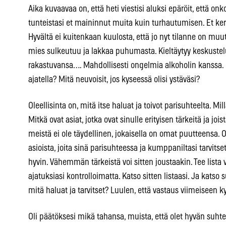
Aika kuvaavaa on, että heti viestisi aluksi epäröit, että on
tunteistasi et maininnut muita kuin turhautumisen. Et kert
Hyvältä ei kuitenkaan kuulosta, että jo nyt tilanne on 
mies sulkeutuu ja lakkaa puhumasta. Kieltäytyy keskustelu
rakastuvansa…. Mahdollisesti ongelmia alkoholin kanss
ajatella? Mitä neuvoisit, jos kyseessä olisi ystäväsi?
Oleellisinta on, mitä itse haluat ja toivot parisuhteelta. M
Mitkä ovat asiat, jotka ovat sinulle erityisen tärkeitä ja j
meistä ei ole täydellinen, jokaisella on omat puutteensa. On 
asioista, joita sinä parisuhteessa ja kumppaniltasi tarvitse
hyvin. Vähemmän tärkeistä voi sitten joustaakin. Tee lista va
ajatuksiasi kontrolloimatta. Katso sitten listaasi. Ja kats
mitä haluat ja tarvitset? Luulen, että vastaus viimeisee
Oli päätöksesi mikä tahansa, muista, että olet hyvän suht