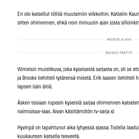
En ole katsellut töllöä muutamiin viikkoihin. Katselin Kauni
sitten ohimennen, ehkä noin minuutin ajan josta silloinkin
Viimeisin muistikuva, joka kyseisestä sarjasta on, oli se e
ja Brooke liehitteli tytärensä miestä. Erik taasen liehitteli
lapsen isän äitiä.
Äsken tosiaan rupesin kyseistä sarjaa ohimennen katsele
naimisissa-taas. Aivan käsittämötön tv-sarja x)
Hyvinpä on tapahtunut aika lyhyessä ajassa. Todella laaduk
kuukauteen katsella teeveetä.