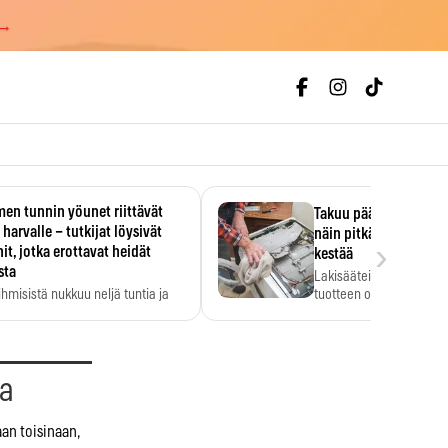
 →
en tunnin yöunet riittävät
Takuu päättyi, myyjän
 harvalle – tutkijat löysivät
näin pitkään kodinko
›
it, jotka erottavat heidät
kestää
sta
Lakisääteinen virhevast
ihmisistä nukkuu neljä tuntia ja
tuotteen oletetun kestoi
ilti…
aa
aan toisinaan,