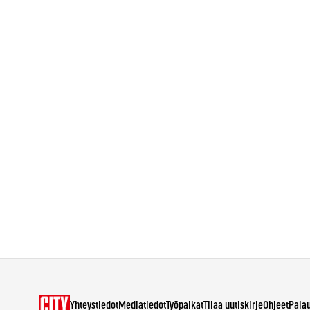
Yhteystiedot
Mediatiedot
Työpaikat
Tilaa uutiskirje
Ohjeet
Pala