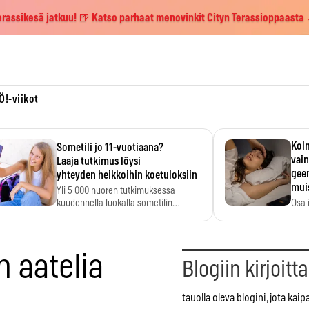
erassikesä jatkuu! 🍺 Katso parhaat menovinkit Cityn Terassioppaasta
Ö!-viikot
Kolm
Sometili jo 11-vuotiaana?
vain
Laaja tutkimus löysi
geen
yhteyden heikkoihin koetuloksiin
mui
Yli 5 000 nuoren tutkimuksessa
kuudennella luokalla sometilin…
Osa 
voi s
n aatelia
Blogiin kirjoitt
tauolla oleva blogini, jota kaip