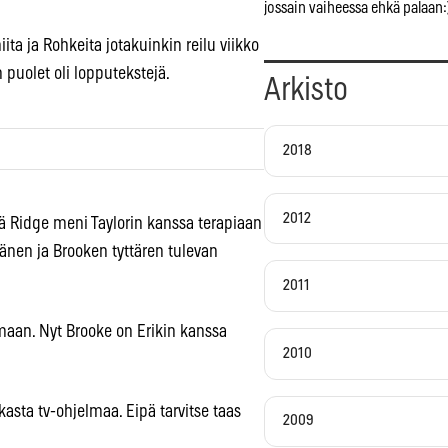
jossain vaiheessa ehkä palaan:
ita ja Rohkeita jotakuinkin reilu viikko
 puolet oli lopputekstejä.
Arkisto
2018
2012
ttä Ridge meni Taylorin kanssa terapiaan
 hänen ja Brooken tyttären tulevan
2011
maan. Nyt Brooke on Erikin kanssa
2010
asta tv-ohjelmaa. Eipä tarvitse taas
2009