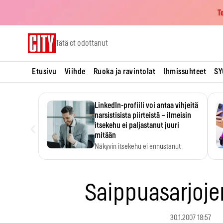
T
Skip
Tätä et odottanut
to
content
Etusivu
Viihde
Ruoka ja ravintolat
Ihmissuhteet
SY
LinkedIn-profiili voi antaa vihjeitä
narsistisista piirteistä – ilmeisin
‹
itsekehu ei paljastanut juuri
mitään
Näkyvin itsekehu ei ennustanut
narsistisia piirteitä.
Saippuasarjoje
30.1.2007 18:57