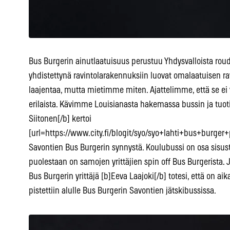
Bus Burgerin ainutlaatuisuus perustuu Yhdysvalloista roud
yhdistettynä ravintolarakennuksiin luovat omalaatuisen rav
laajentaa, mutta mietimme miten. Ajattelimme, että se ei vo
erilaista. Kävimme Louisianasta hakemassa bussin ja tuoti
Siitonen[/b] kertoi
[url=https://www.city.fi/blogit/syo/syo+lahti+bus+burger+
Savontien Bus Burgerin synnystä. Koulubussi on osa sisus
puolestaan on samojen yrittäjien spin off Bus Burgerista. J
Bus Burgerin yrittäjä [b]Eeva Laajoki[/b] totesi, että on aik
pistettiin alulle Bus Burgerin Savontien jätskibussissa.