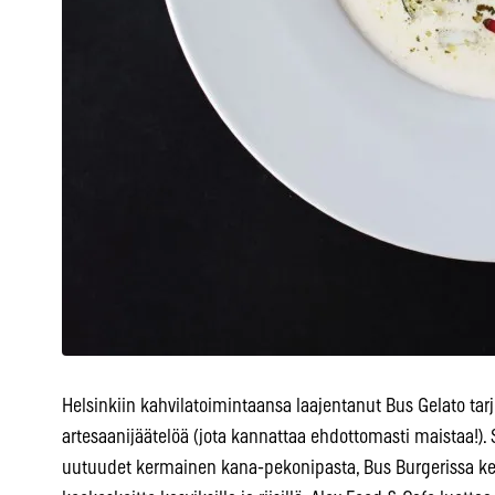
Helsinkiin kahvilatoimintaansa laajentanut Bus Gelato tar
artesaanijäätelöä (jota kannattaa ehdottomasti maistaa!). S
uutuudet kermainen kana-pekonipasta, Bus Burgerissa kehi