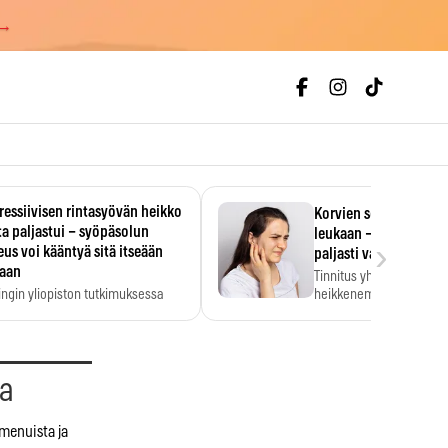
 →
essiivisen rintasyövän heikko
Korvien soiminen voi 
a paljastui – syöpäsolun
leukaan – 47 349 ihmi
›
us voi kääntyä sitä itseään
paljasti vahvan yhtey
taan
Tinnitus yhdistetään ku
ingin yliopiston tutkimuksessa
heikkenemiseen. Meta-a
aktiivisen rintasyövän kasvu
kertoo, että myös…
stui.
aa
 menuista ja