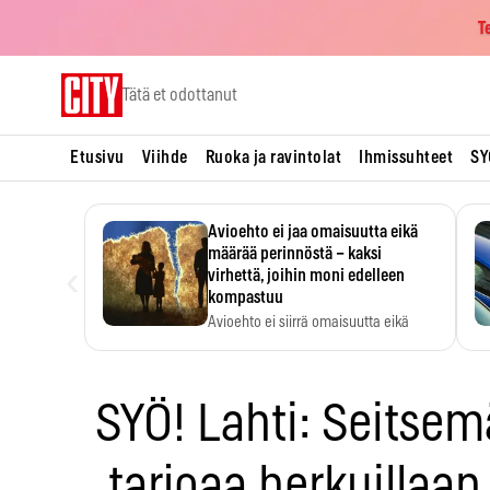
T
Skip
Tätä et odottanut
to
content
Etusivu
Viihde
Ruoka ja ravintolat
Ihmissuhteet
SY
Avioehto ei jaa omaisuutta eikä
määrää perinnöstä – kaksi
‹
virhettä, joihin moni edelleen
kompastuu
Avioehto ei siirrä omaisuutta eikä
ratkaise perintöasioita.
SYÖ! Lahti: Seitsem
tarjoaa herkuillaa