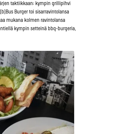
jen taktiikkaan: kympin grillipihvi
[b]Bus Burger toi sisarravintolansa
rtaa mukana kolmen ravintolansa
ontiellä kympin setteinä bbq-burgeria,