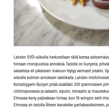
Lahden SYÖ!-viikoilla herkutellaan tällä kertaa seitsemäss
hintaan monipuolisia annoksia. Tarjolla on burgeria, pihviä,
salaatteja eli jokaiseen makuun löytyy varmasti jotakin. 
viikoille kolmen annoksen taktiikalla. Lahden intohimoisel
Korisdiggarin Burgeri pitää sisällään 200 grammaisen pihv
chilimajoneesia ja salaatin, sipulin, tomaatin ja maustekurk
Elmossa kerry paljoakaan hintaa, kun 16 wingsin setti irto
Elmossa on tarjolla Äiteen kanaleike parilakasviksineen, p