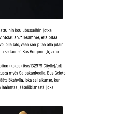
attuihin koulubusseihin, jotka
intolatilan. “Tiesimme, että pitää
i olla talo, vaan sen pitää olla jotain
in se tänne”, Bus Burgerin [b]Ismo
pitaa+kokea+itse/132979]Citylle[/url]
tusta myös Salpakankaalla. Bus Gelato
äätelökahvila, joka sai alkunsa, kun
a laajentaa jäätelöbisnestä, joka