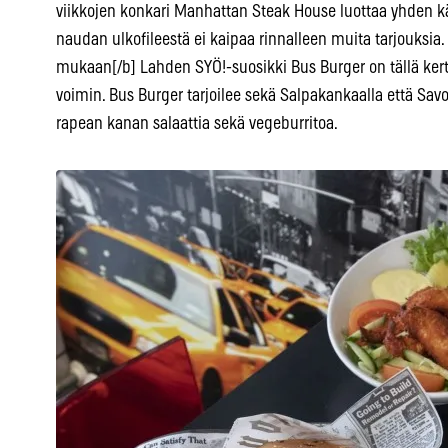
viikkojen konkari Manhattan Steak House luottaa yhden kär
naudan ulkofileestä ei kaipaa rinnalleen muita tarjouksia. 
mukaan[/b] Lahden SYÖ!-suosikki Bus Burger on tällä ke
voimin. Bus Burger tarjoilee sekä Salpakankaalla että Sav
rapean kanan salaattia sekä vegeburritoa.