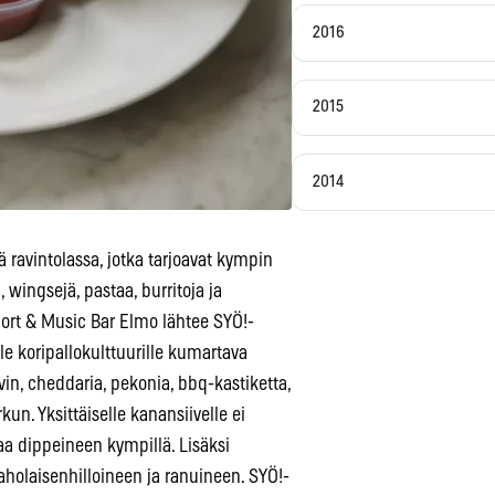
2016
2015
2014
ä ravintolassa, jotka tarjoavat kympin
 wingsejä, pastaa, burritoja ja
Sport & Music Bar Elmo lähtee SYÖ!-
le koripallokulttuurille kumartava
in, cheddaria, pekonia, bbq-kastiketta,
un. Yksittäiselle kanansiivelle ei
aa dippeineen kympillä. Lisäksi
aholaisenhilloineen ja ranuineen. SYÖ!-