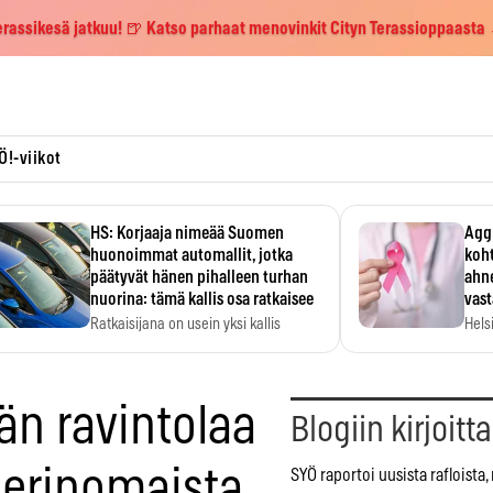
erassikesä jatkuu! 🍺 Katso parhaat menovinkit Cityn Terassioppaasta
Ö!-viikot
HS: Korjaaja nimeää Suomen
Aggr
huonoimmat automallit, jotka
koht
päätyvät hänen pihalleen turhan
ahne
nuorina: tämä kallis osa ratkaisee
vas
Ratkaisijana on usein yksi kallis
Hels
komponentti.
MYC-
hida
än ravintolaa
Blogiin kirjoitt
n erinomaista
SYÖ raportoi uusista rafloista,