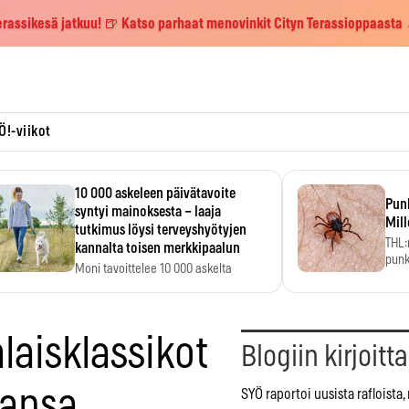
erassikesä jatkuu! 🍺 Katso parhaat menovinkit Cityn Terassioppaasta
Ö!-viikot
10 000 askeleen päivätavoite
Pun
syntyi mainoksesta – laaja
Mill
tutkimus löysi terveyshyötyjen
THL:
kannalta toisen merkkipaalun
punk
Moni tavoittelee 10 000 askelta
kym
päivässä, vaikka luku…
laisklassikot
Blogiin kirjoitt
tansa
SYÖ raportoi uusista rafloista,