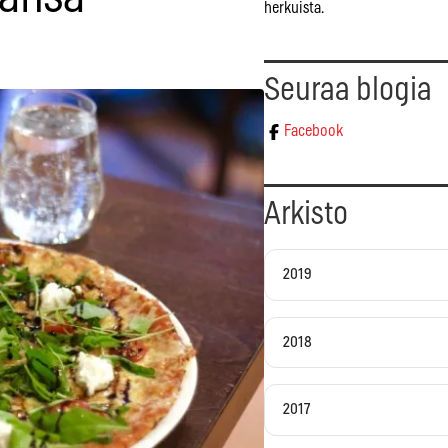
herkuista.
Seuraa blogia
Facebook
Arkisto
2019
2018
2017