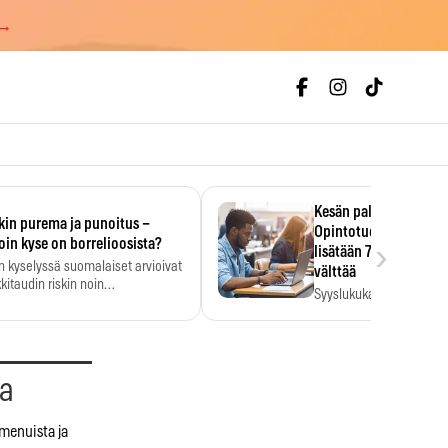
 →
Kesän palkka ratkaise
kin purema ja punoitus –
Opintotuen takaisinp
›
oin kyse on borrelioosista?
lisätään 7,5 prosentti
n kyselyssä suomalaiset arvioivat
välttää
kitaudin riskin noin
Syyslukukauden tukikuu
menkertaiseksi…
määrä ratkeaa sillä, mit
ehti…
aa
 menuista ja