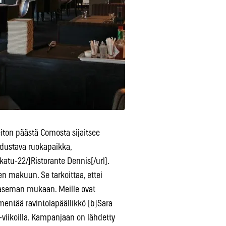
eiton päästä Comosta sijaitsee
edustava ruokapaikka,
atu-22/]Ristorante Dennis[/url].
en makuun. Se tarkoittaa, ettei
 aseman mukaan. Meille ovat
äsmentää ravintolapäällikkö [b]Sara
-viikoilla. Kampanjaan on lähdetty