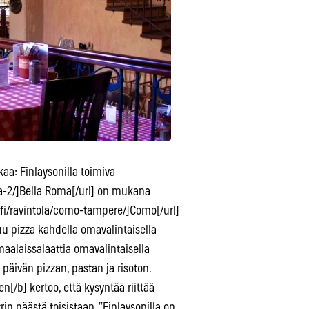
aa: Finlaysonilla toimiva
oma-2/]Bella Roma[/url] on mukana
fi/ravintola/como-tampere/]Como[/url]
uu pizza kahdella omavalintaisella
 maalaissalaattia omavalintaisella
päivän pizzan, pastan ja risoton.
n[/b] kertoo, että kysyntää riittää
rin päästä toisistaan. ”Finlaysonilla on