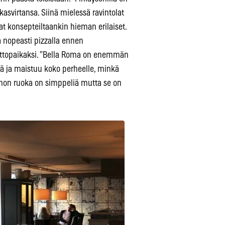
asvirtansa. Siinä mielessä ravintolat
at konsepteiltaankin hieman erilaiset.
 nopeasti pizzalla ennen
ettopaikaksi. ”Bella Roma on enemmän
ä ja maistuu koko perheelle, minkä
Comon ruoka on simppeliä mutta se on