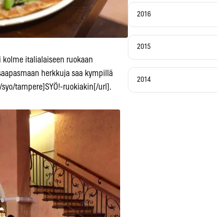
2016
2015
i kolme italialaiseen ruokaan
ta saapasmaan herkkuja saa kympillä
2014
fi/syo/tampere]SYÖ!-ruokiakin[/url].