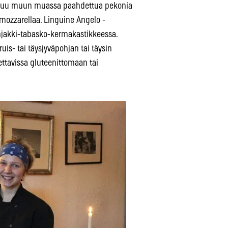
 kuuluu muun muassa paahdettua pekonia
lamozzarellaa. Linguine Angelo -
njakki-tabasko-kermakastikkeessa.
uis- tai täysjyväpohjan tai täysin
ttavissa gluteenittomaan tai