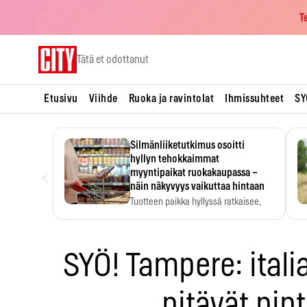
T
Skip
Tätä et odottanut
to
content
Etusivu
Viihde
Ruoka ja ravintolat
Ihmissuhteet
SY
Silmänliiketutkimus osoitti
hyllyn tehokkaimmat
‹
myyntipaikat ruokakaupassa –
näin näkyvyys vaikuttaa hintaan
Tuotteen paikka hyllyssä ratkaisee,
huomataanko se. Kauppiaat
hyödyntävät…
SYÖ! Tampere: italia
pitävät pin