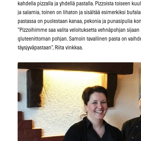
kahdella pizzalla ja yhdellä pastalla. Pizzoista toiseen
ja salamia, toinen on lihaton ja sisältää esimerkiksi bufa
pastassa on puolestaan kanaa, pekonia ja punasipulia ko
”Pizzoihimme saa valita veloituksetta vehnäpohjan sijaan r
gluteenittoman pohjan. Samoin tavallinen pasta on vaihde
täysjyväpastaan”, Riita vinkkaa.