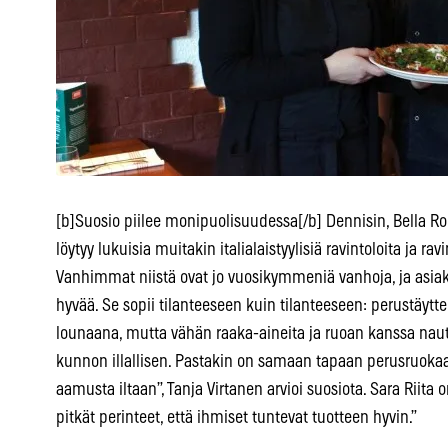
[b]Suosio piilee monipuolisuudessa[/b] Dennisin, Bella R
löytyy lukuisia muitakin italialaistyylisiä ravintoloita ja 
Vanhimmat niistä ovat jo vuosikymmeniä vanhoja, ja asiakk
hyvää. Se sopii tilanteeseen kuin tilanteeseen: perustäytt
lounaana, mutta vähän raaka-aineita ja ruoan kanssa nauti
kunnon illallisen. Pastakin on samaan tapaan perusruokaa, 
aamusta iltaan”, Tanja Virtanen arvioi suosiota. Sara Riita on
pitkät perinteet, että ihmiset tuntevat tuotteen hyvin.”