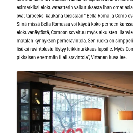
esimerkiksi elokuvateatterin vaikutuksesta ihan omat asiak
ovat tarpeeksi kaukana toisistaan.” Bella Roma ja Como ov
Siinä missä Bella Romassa voi käydä koko perheen kanssa
elokuvanäytöstä, Comoon soveltuu myös aikuisten illanvi
matalan kynnyksen perheravintola. Sen ruoka on simppeli
lisäksi ravintolasta löytyy leikkinurkkaus lapsille. Myös 
pikkaisen enemmän illallisravintola”, Virtanen kuvailee.