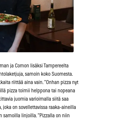
oman ja Comon lisäksi Tampereelta
ravintolaketjuja, samoin koko Suomesta.
aita riittää aina vain. ”Onhan pizza nyt
eillä pizza toimii helppona tai nopeana
ttavia juomia varioimalla siitä saa
joka on sovellettavissa raaka-aineilla
 samoilla linjoilla. ”Pizzalla on niin