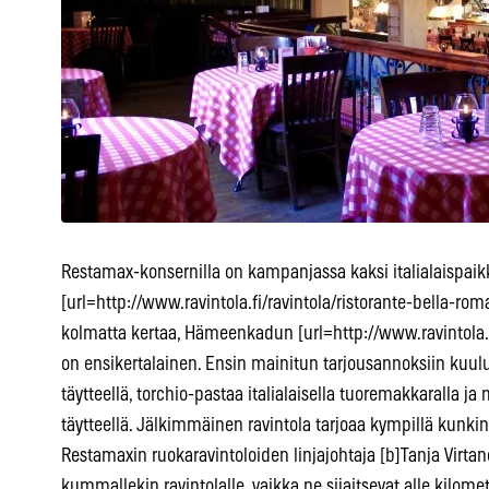
Restamax-konsernilla on kampanjassa kaksi italialaispaikk
[url=http://www.ravintola.fi/ravintola/ristorante-bella-r
kolmatta kertaa, Hämeenkadun [url=http://www.ravintola.
on ensikertalainen. Ensin mainitun tarjousannoksiin kuul
täytteellä, torchio-pastaa italialaisella tuoremakkaralla ja
täytteellä. Jälkimmäinen ravintola tarjoaa kympillä kunkin 
Restamaxin ruokaravintoloiden linjajohtaja [b]Tanja Virtane
kummallekin ravintolalle, vaikka ne sijaitsevat alle kilomet