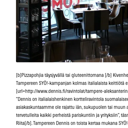
[b]Pizzapohjia täysjyvällä tai gluteenittomana [/b] Kivenh
Tampereen SYÖ!-kampanjan kolmas italialaista keittiötä 
[url=http://www.dennis.fi/ravintolat/tampere-aleksanterink
”Dennis on italialaishenkinen kortteliravintola suomalaise
asiakaskuntaamme ole rajattu iän, sukupuolen tai muun
tervetulleita kaikki perheistä pariskuntiin ja yrityksiin”, t
Riita[/b]. Tampereen Dennis on toista kertaa mukana SYÖ!