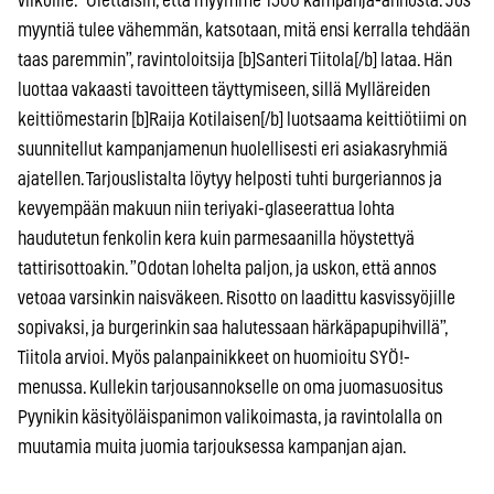
viikoille. ”Olettaisin, että myymme 1500 kampanja-annosta. Jos
myyntiä tulee vähemmän, katsotaan, mitä ensi kerralla tehdään
taas paremmin”, ravintoloitsija [b]Santeri Tiitola[/b] lataa. Hän
luottaa vakaasti tavoitteen täyttymiseen, sillä Mylläreiden
keittiömestarin [b]Raija Kotilaisen[/b] luotsaama keittiötiimi on
suunnitellut kampanjamenun huolellisesti eri asiakasryhmiä
ajatellen. Tarjouslistalta löytyy helposti tuhti burgeriannos ja
kevyempään makuun niin teriyaki-glaseerattua lohta
haudutetun fenkolin kera kuin parmesaanilla höystettyä
tattirisottoakin. ”Odotan lohelta paljon, ja uskon, että annos
vetoaa varsinkin naisväkeen. Risotto on laadittu kasvissyöjille
sopivaksi, ja burgerinkin saa halutessaan härkäpapupihvillä”,
Tiitola arvioi. Myös palanpainikkeet on huomioitu SYÖ!-
menussa. Kullekin tarjousannokselle on oma juomasuositus
Pyynikin käsityöläispanimon valikoimasta, ja ravintolalla on
muutamia muita juomia tarjouksessa kampanjan ajan.