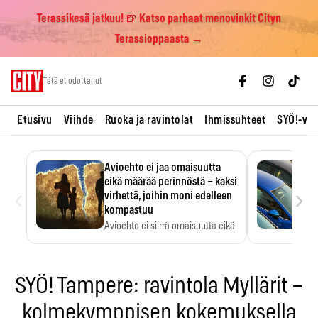
Terassikesä jatkuu! 🍺 Katso parhaat menovinkit Cityn
Terassioppaasta →
Skip
Tätä et odottanut
to
content
Etusivu
Viihde
Ruoka ja ravintolat
Ihmissuhteet
SYÖ!-vii
Avioehto ei jaa omaisuutta
eikä määrää perinnöstä – kaksi
‹
›
virhettä, joihin moni edelleen
kompastuu
Avioehto ei siirrä omaisuutta eikä
ratkaise perintöasioita.
SYÖ! Tampere: ravintola Myllärit –
kolmekymppisen kokemuksella