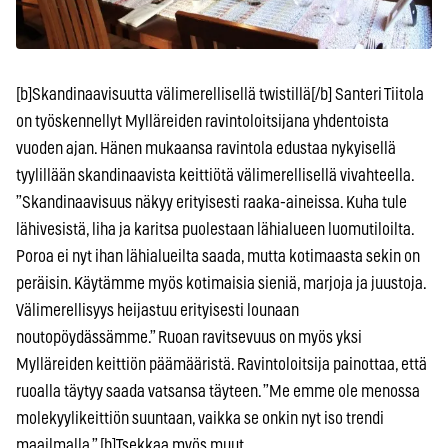
[b]Skandinaavisuutta välimerellisellä twistillä[/b] Santeri Tiitola
on työskennellyt Mylläreiden ravintoloitsijana yhdentoista
vuoden ajan. Hänen mukaansa ravintola edustaa nykyisellä
tyylillään skandinaavista keittiötä välimerellisellä vivahteella.
”Skandinaavisuus näkyy erityisesti raaka-aineissa. Kuha tule
lähivesistä, liha ja karitsa puolestaan lähialueen luomutiloilta.
Poroa ei nyt ihan lähialueilta saada, mutta kotimaasta sekin on
peräisin. Käytämme myös kotimaisia sieniä, marjoja ja juustoja.
Välimerellisyys heijastuu erityisesti lounaan
noutopöydässämme.” Ruoan ravitsevuus on myös yksi
Mylläreiden keittiön päämääristä. Ravintoloitsija painottaa, että
ruoalla täytyy saada vatsansa täyteen. ”Me emme ole menossa
molekyylikeittiön suuntaan, vaikka se onkin nyt iso trendi
maailmalla.” [b]Tsekkaa myös muut