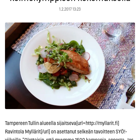
1.2.2017 13:23
Tampereen Tullin alueella sijaitseva[url=http://myllarit.fi]
Ravintola Myllärit[/url] on asettanut selkeän tavoitteen SYÖ!-