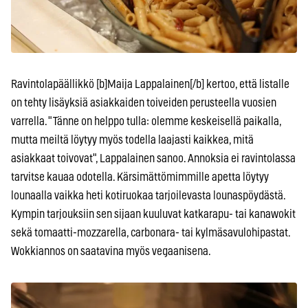
Ravintolapäällikkö [b]Maija Lappalainen[/b] kertoo, että listalle
on tehty lisäyksiä asiakkaiden toiveiden perusteella vuosien
varrella. "Tänne on helppo tulla: olemme keskeisellä paikalla,
mutta meiltä löytyy myös todella laajasti kaikkea, mitä
asiakkaat toivovat", Lappalainen sanoo. Annoksia ei ravintolassa
tarvitse kauaa odotella. Kärsimättömimmille apetta löytyy
lounaalla vaikka heti kotiruokaa tarjoilevasta lounaspöydästä.
Kympin tarjouksiin sen sijaan kuuluvat katkarapu- tai kanawokit
sekä tomaatti-mozzarella, carbonara- tai kylmäsavulohipastat.
Wokkiannos on saatavina myös vegaanisena.