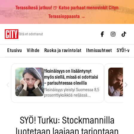
Terassikesä jatkuu! 🍺 Katso parhaat menovinkit Cityn
Terassioppaasta →
Skip
Tätä et odottanut
to
content
Etusivu
Viihde
Ruoka ja ravintolat
Ihmissuhteet
SYÖ!-vii
Yksinäisyys on lisääntynyt
myös siellä, missä ei odottaisi
‹
›
– parisuhteessa olevilla
Yksinäisyys yleistyi Suomessa 8,5
prosenttiyksikköä neljässä
vuodessa. Se…
SYÖ! Turku: Stockmannilla
luotetaan laajaan tarjontaan