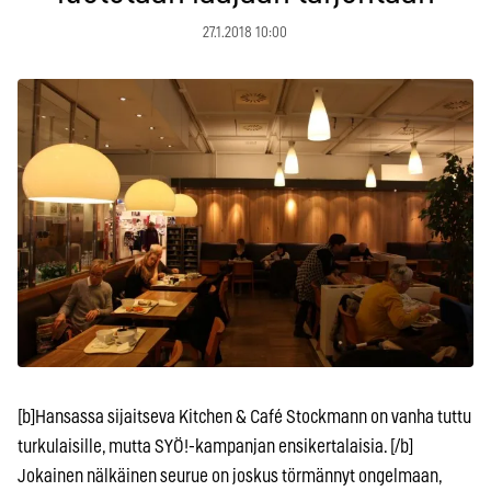
27.1.2018 10:00
[b]Hansassa sijaitseva Kitchen & Café Stockmann on vanha tuttu
turkulaisille, mutta SYÖ!-kampanjan ensikertalaisia. [/b]
Jokainen nälkäinen seurue on joskus törmännyt ongelmaan,