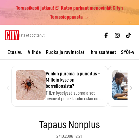
Terassikesä jatkuu! 🍺 Katso parhaat menovinkit Cityn
Terassioppaasta →
Skip
Tätä et odottanut
to
content
Etusivu
Viihde
Ruoka ja ravintolat
Ihmissuhteet
SYÖ!-vii
Punkin purema ja punoitus –
Milloin kyse on
‹
›
borrelioosista?
THL:n kyselyssä suomalaiset
arvioivat punkkitaudin riskin noin
kymmenkertaiseksi…
Tapaus Nonplus
27.10.2006 12:21