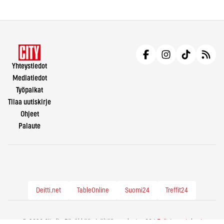
Yhteystiedot
Mediatiedot
Työpaikat
Tilaa uutiskirje
Ohjeet
Palaute
Deitti.net
TableOnline
Suomi24
Treffit24
© 2026 City.fi - Räväkkää sisältöä vuodesta -86 |
Evästeasetukset