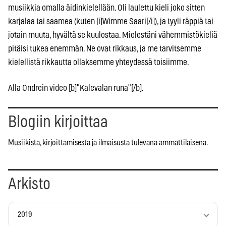
musiikkia omalla äidinkielellään. Oli laulettu kieli joko sitten
karjalaa tai saamea (kuten [i]Wimme Saari[/i]), ja tyyli räppiä tai
jotain muuta, hyvältä se kuulostaa. Mielestäni vähemmistökieliä
pitäisi tukea enemmän. Ne ovat rikkaus, ja me tarvitsemme
kielellistä rikkautta ollaksemme yhteydessä toisiimme.
Alla Ondrein video [b]"Kalevalan runa"[/b].
Blogiin kirjoittaa
Musiikista, kirjoittamisesta ja ilmaisusta tulevana ammattilaisena.
Arkisto
2019