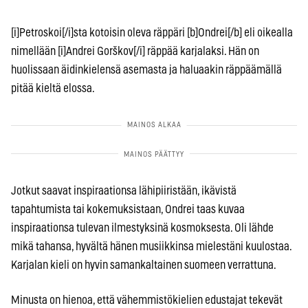
[i]Petroskoi[/i]sta kotoisin oleva räppäri [b]Ondrei[/b] eli oikealla
nimellään [i]Andrei Gorškov[/i] räppää karjalaksi. Hän on
huolissaan äidinkielensä asemasta ja haluaakin räppäämällä
pitää kieltä elossa.
Jotkut saavat inspiraationsa lähipiiristään, ikävistä
tapahtumista tai kokemuksistaan, Ondrei taas kuvaa
inspiraationsa tulevan ilmestyksinä kosmoksesta. Oli lähde
mikä tahansa, hyvältä hänen musiikkinsa mielestäni kuulostaa.
Karjalan kieli on hyvin samankaltainen suomeen verrattuna.
Minusta on hienoa, että vähemmistökielien edustajat tekevät