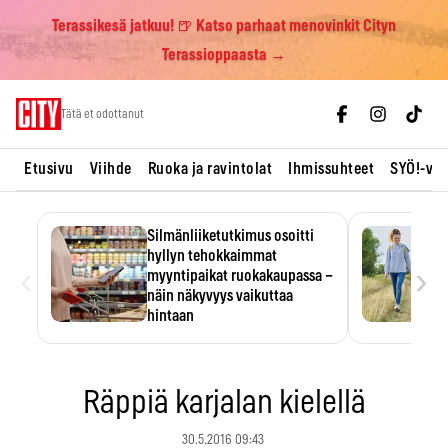
Terassikesä jatkuu! 🍺 Katso parhaat menovinkit Cityn
Terassioppaasta →
Skip
Tätä et odottanut
to
content
Etusivu
Viihde
Ruoka ja ravintolat
Ihmissuhteet
SYÖ!-vii
Silmänliiketutkimus osoitti
hyllyn tehokkaimmat
‹
›
myyntipaikat ruokakaupassa –
näin näkyvyys vaikuttaa
hintaan
Tuotteen paikka hyllyssä
ratkaisee, huomataanko se.
Kauppiaat hyödyntävät…
Räppiä karjalan kielellä
30.5.2016 09:43