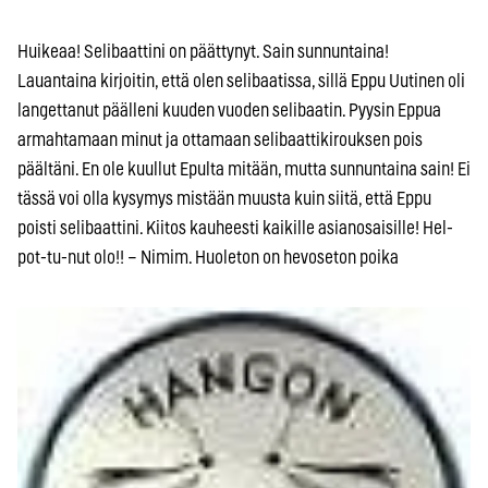
Huikeaa! Selibaattini on päättynyt. Sain sunnuntaina!
Lauantaina kirjoitin, että olen selibaatissa, sillä Eppu Uutinen oli
langettanut päälleni kuuden vuoden selibaatin. Pyysin Eppua
armahtamaan minut ja ottamaan selibaattikirouksen pois
päältäni. En ole kuullut Epulta mitään, mutta sunnuntaina sain! Ei
tässä voi olla kysymys mistään muusta kuin siitä, että Eppu
poisti selibaattini. Kiitos kauheesti kaikille asianosaisille! Hel-
pot-tu-nut olo!! – Nimim. Huoleton on hevoseton poika