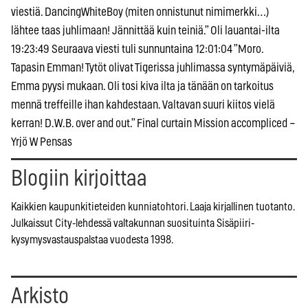
viestiä. DancingWhiteBoy (miten onnistunut nimimerkki…)
lähtee taas juhlimaan! Jännittää kuin teiniä.” Oli lauantai-ilta
19:23:49 Seuraava viesti tuli sunnuntaina 12:01:04 ”Moro.
Tapasin Emman! Tytöt olivat Tigerissa juhlimassa syntymäpäiviä,
Emma pyysi mukaan. Oli tosi kiva ilta ja tänään on tarkoitus
mennä treffeille ihan kahdestaan. Valtavan suuri kiitos vielä
kerran! D.W.B. over and out.” Final curtain Mission accompliced –
Yrjö W Pensas
Blogiin kirjoittaa
Kaikkien kaupunkitieteiden kunniatohtori. Laaja kirjallinen tuotanto.
Julkaissut City-lehdessä valtakunnan suosituinta Sisäpiiri-
kysymysvastauspalstaa vuodesta 1998.
Arkisto