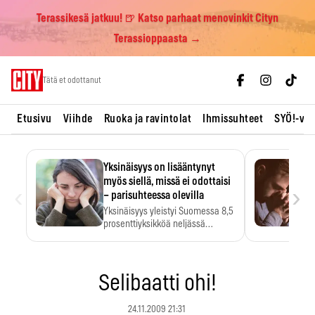
Terassikesä jatkuu! 🍺 Katso parhaat menovinkit Cityn
Terassioppaasta →
Skip
Tätä et odottanut
to
content
Etusivu
Viihde
Ruoka ja ravintolat
Ihmissuhteet
SYÖ!-vii
Yksinäisyys on lisääntynyt
myös siellä, missä ei odottaisi
‹
›
– parisuhteessa olevilla
Yksinäisyys yleistyi Suomessa 8,5
prosenttiyksikköä neljässä
vuodessa. Se…
Selibaatti ohi!
24.11.2009 21:31