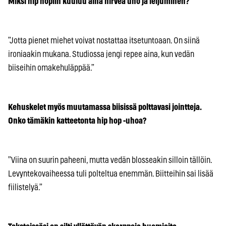
Miksi hip hopiin kuuluu aina hirveä uho ja leijuminen?
”Jotta pienet miehet voivat nostattaa itsetuntoaan. On siinä
ironiaakin mukana. Studiossa jengi repee aina, kun vedän
biiseihin omakehuläppää.”
Kehuskelet myös muutamassa biisissä polttavasi jointteja.
Onko tämäkin katteetonta hip hop -uhoa?
”Viina on suurin paheeni, mutta vedän blosseakin silloin tällöin.
Levyntekovaiheessa tuli polteltua enemmän. Biitteihin sai lisää
fiilistelyä.”