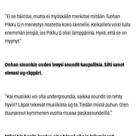
”Ei se häiritse, mutta ei myöskään merkitse mitään. Tuohan
Pikku G:n menestys nostetta koko skenelle. Keikalleni voisi tulla
enemmän jengiä, jos Pikku G olisi lämppärinä. Hyvä, että se on
myynyt.”
Onhan sinunkin uuden levysi soundit kaupallisia. Silti sanot
olevasi ug-räppäri.
”Kai musiikki voi olla undergroundia, vaikka soundit on tehty
hyvin? Läpät tekevät musiikista ug:ta. Tiedän mistä puhun. Olen
duunannut kymmenen vuotta musaa paskasoundeilla.”