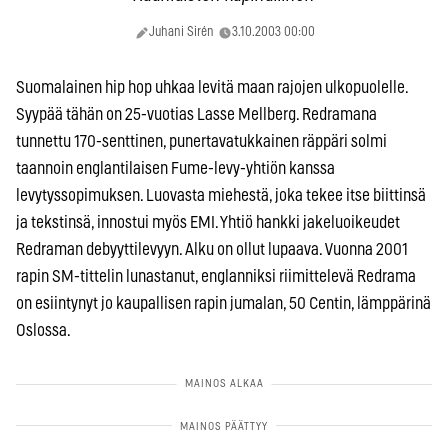
Juhani Sirén
3.10.2003 00:00
Suomalainen hip hop uhkaa levitä maan rajojen ulkopuolelle.
Syypää tähän on 25-vuotias Lasse Mellberg. Redramana
tunnettu 170-senttinen, punertavatukkainen räppäri solmi
taannoin englantilaisen Fume-levy-yhtiön kanssa
levytyssopimuksen. Luovasta miehestä, joka tekee itse biittinsä
ja tekstinsä, innostui myös EMI. Yhtiö hankki jakeluoikeudet
Redraman debyyttilevyyn. Alku on ollut lupaava. Vuonna 2001
rapin SM-tittelin lunastanut, englanniksi riimittelevä Redrama
on esiintynyt jo kaupallisen rapin jumalan, 50 Centin, lämppärinä
Oslossa.