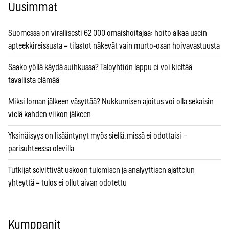
Uusimmat
Suomessa on virallisesti 62 000 omaishoitajaa: hoito alkaa usein
apteekkireissusta – tilastot näkevät vain murto-osan hoivavastuusta
Saako yöllä käydä suihkussa? Taloyhtiön lappu ei voi kieltää
tavallista elämää
Miksi loman jälkeen väsyttää? Nukkumisen ajoitus voi olla sekaisin
vielä kahden viikon jälkeen
Yksinäisyys on lisääntynyt myös siellä, missä ei odottaisi –
parisuhteessa olevilla
Tutkijat selvittivät uskoon tulemisen ja analyyttisen ajattelun
yhteyttä – tulos ei ollut aivan odotettu
Kumppanit