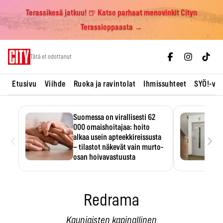
Terassikesä jatkuu! 🍺 Katso parhaat menovinkit Cityn
Terassioppaasta →
Skip
Tätä et odottanut
to
content
Etusivu
Viihde
Ruoka ja ravintolat
Ihmissuhteet
SYÖ!-vii
Suomessa on virallisesti 62
000 omaishoitajaa: hoito
‹
›
alkaa usein apteekkireissusta
– tilastot näkevät vain murto-
osan hoivavastuusta
Omaishoitajaliiton arvion mukaan
noin 350 000 suomalaista
kantaa…
Redrama
Kauniaisten kapinallinen