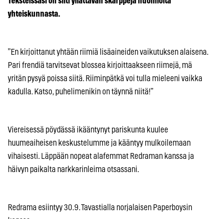
Teksteissäsi on silti yllättävän skarppeja huomioita
yhteiskunnasta.
”En kirjoittanut yhtään riimiä lisäaineiden vaikutuksen alaisena.
Pari frendiä tarvitsevat blossea kirjoittaakseen riimejä, mä
yritän pysyä poissa siitä. Riiminpätkä voi tulla mieleeni vaikka
kadulla. Katso, puhelimenikin on täynnä niitä!”
Viereisessä pöydässä ikääntynyt pariskunta kuulee
huumeaiheisen keskustelumme ja kääntyy mulkoilemaan
vihaisesti. Läppään nopeat alafemmat Redraman kanssa ja
häivyn paikalta narkkarinleima otsassani.
Redrama esiintyy 30.9. Tavastialla norjalaisen Paperboysin