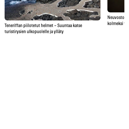
Neuvostoaik
kolmeksi vu
Teneriffan piilotetut helmet – Suuntaa katse
turistirysien ulkopuolelle ja ylläty