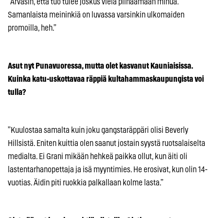
”Arvasin, että tuo tulee joskus vielä piinaamaan minua.
Samanlaista meininkiä on luvassa varsinkin ulkomaiden
promoilla, heh.”
Asut nyt Punavuoressa, mutta olet kasvanut Kauniaisissa.
Kuinka katu-uskottavaa räppiä kultahammaskaupungista voi
tulla?
”Kuulostaa samalta kuin joku gangstaräppäri olisi Beverly
Hillsistä. Eniten kuittia olen saanut jostain syystä ruotsalaiselta
medialta. Ei Grani mikään hehkeä paikka ollut, kun äiti oli
lastentarhanopettaja ja isä myyntimies. He erosivat, kun olin 14-
vuotias. Äidin piti ruokkia palkallaan kolme lasta.”