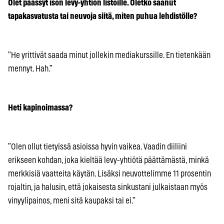
Olet päässyt ison levy-yhtiön listoille. Oletko saanut
tapakasvatusta tai neuvoja siitä, miten puhua lehdistölle?
”He yrittivät saada minut jollekin mediakurssille. En tietenkään
mennyt. Hah.”
Heti kapinoimassa?
”Olen ollut tietyissä asioissa hyvin vaikea. Vaadin diiliini
erikseen kohdan, joka kieltää levy-yhtiötä päättämästä, minkä
merkkisiä vaatteita käytän. Lisäksi neuvottelimme 11 prosentin
rojaltin, ja halusin, että jokaisesta sinkustani julkaistaan myös
vinyylipainos, meni sitä kaupaksi tai ei.”