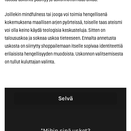
Joillekin mindfulness tai jooga voi toimia hengellisenä
kokemuksena maallisen arjen pyörteissä, toiselle taas ateismi
voi olla keino käydä teologisia keskusteluja. Sitten on
taloususkoa ja sokeaa uskoa tieteeseen. Ennalta annetusta
uskosta on siirrytty shoppailemaan itselle sopivaa identiteettiä
erilaisista hengellisyyden muodoista. Uskonnon valitsemisesta
on tullut kuluttajan valinta.