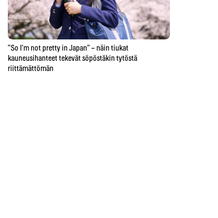
”So I’m not pretty in Japan” – näin tiukat
kauneusihanteet tekevät söpöstäkin tytöstä
riittämättömän