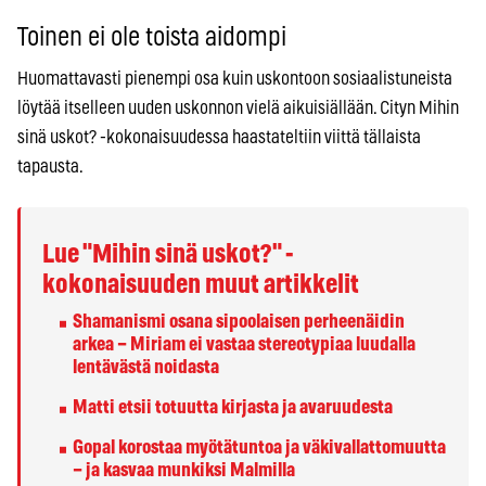
Toinen ei ole toista aidompi
Huomattavasti pienempi osa kuin uskontoon sosiaalistuneista
löytää itselleen uuden uskonnon vielä aikuisiällään. Cityn Mihin
sinä uskot? -kokonaisuudessa haastateltiin viittä tällaista
tapausta.
Lue "Mihin sinä uskot?" -
kokonaisuuden muut artikkelit
Shamanismi osana sipoolaisen perheenäidin
arkea – Miriam ei vastaa stereotypiaa luudalla
lentävästä noidasta
Matti etsii totuutta kirjasta ja avaruudesta
Gopal korostaa myötätuntoa ja väkivallattomuutta
– ja kasvaa munkiksi Malmilla