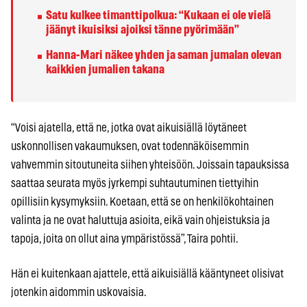
Satu kulkee timanttipolkua: “Kukaan ei ole vielä
jäänyt ikuisiksi ajoiksi tänne pyörimään”
Hanna-Mari näkee yhden ja saman jumalan olevan
kaikkien jumalien takana
“Voisi ajatella, että ne, jotka ovat aikuisiällä löytäneet
uskonnollisen vakaumuksen, ovat todennäköisemmin
vahvemmin sitoutuneita siihen yhteisöön. Joissain tapauksissa
saattaa seurata myös jyrkempi suhtautuminen tiettyihin
opillisiin kysymyksiin. Koetaan, että se on henkilökohtainen
valinta ja ne ovat haluttuja asioita, eikä vain ohjeistuksia ja
tapoja, joita on ollut aina ympäristössä”, Taira pohtii.
Hän ei kuitenkaan ajattele, että aikuisiällä kääntyneet olisivat
jotenkin aidommin uskovaisia.