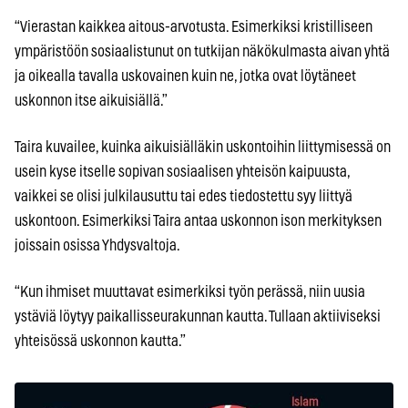
“Vierastan kaikkea aitous-arvotusta. Esimerkiksi kristilliseen
ympäristöön sosiaalistunut on tutkijan näkökulmasta aivan yhtä
ja oikealla tavalla uskovainen kuin ne, jotka ovat löytäneet
uskonnon itse aikuisiällä.”
Taira kuvailee, kuinka aikuisiälläkin uskontoihin liittymisessä on
usein kyse itselle sopivan sosiaalisen yhteisön kaipuusta,
vaikkei se olisi julkilausuttu tai edes tiedostettu syy liittyä
uskontoon. Esimerkiksi Taira antaa uskonnon ison merkityksen
joissain osissa Yhdysvaltoja.
“Kun ihmiset muuttavat esimerkiksi työn perässä, niin uusia
ystäviä löytyy paikallisseurakunnan kautta. Tullaan aktiiviseksi
yhteisössä uskonnon kautta.”