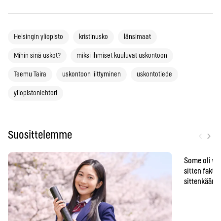
Helsingin yliopisto
kristinusko
länsimaat
Mihin sinä uskot?
miksi ihmiset kuuluvat uskontoon
Teemu Taira
uskontoon liittyminen
uskontotiede
yliopistonlehtori
‹
›
Suosittelemme
Some oli vä
sitten faktat
sittenkään o