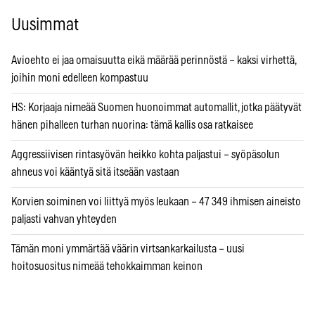
Uusimmat
Avioehto ei jaa omaisuutta eikä määrää perinnöstä – kaksi virhettä,
joihin moni edelleen kompastuu
HS: Korjaaja nimeää Suomen huonoimmat automallit, jotka päätyvät
hänen pihalleen turhan nuorina: tämä kallis osa ratkaisee
Aggressiivisen rintasyövän heikko kohta paljastui – syöpäsolun
ahneus voi kääntyä sitä itseään vastaan
Korvien soiminen voi liittyä myös leukaan – 47 349 ihmisen aineisto
paljasti vahvan yhteyden
Tämän moni ymmärtää väärin virtsankarkailusta – uusi
hoitosuositus nimeää tehokkaimman keinon