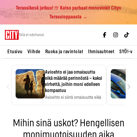
Terassikesä jatkuu! 🍺 Katso parhaat menovinkit Cityn
Terassioppaasta →
Skip
Tätä et odottanut
to
content
Etusivu
Viihde
Ruoka ja ravintolat
Ihmissuhteet
SYÖ!-vii
Avioehto ei jaa omaisuutta
eikä määrää perinnöstä – kaksi
‹
›
virhettä, joihin moni edelleen
kompastuu
Avioehto ei siirrä omaisuutta eikä
ratkaise perintöasioita.
Mihin sinä uskot? Hengellisen
monimuotoisuuden aika