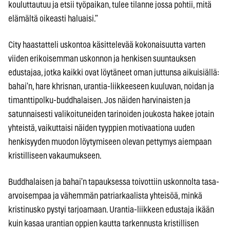
kouluttautuu ja etsii työpaikan, tulee tilanne jossa pohtii, mitä
elämältä oikeasti haluaisi.”
City haastatteli uskontoa käsittelevää kokonaisuutta varten
viiden erikoisemman uskonnon ja henkisen suuntauksen
edustajaa, jotka kaikki ovat löytäneet oman juttunsa aikuisiällä:
bahai’n, hare khrisnan, urantia-liikkeeseen kuuluvan, noidan ja
timanttipolku-buddhalaisen. Jos näiden harvinaisten ja
satunnaisesti valikoituneiden tarinoiden joukosta hakee jotain
yhteistä, vaikuttaisi näiden tyyppien motivaationa uuden
henkisyyden muodon löytymiseen olevan pettymys aiempaan
kristilliseen vakaumukseen.
Buddhalaisen ja bahai’n tapauksessa toivottiin uskonnolta tasa-
arvoisempaa ja vähemmän patriarkaalista yhteisöä, minkä
kristinusko pystyi tarjoamaan. Urantia-liikkeen edustaja ikään
kuin kasaa urantian oppien kautta tarkennusta kristillisen