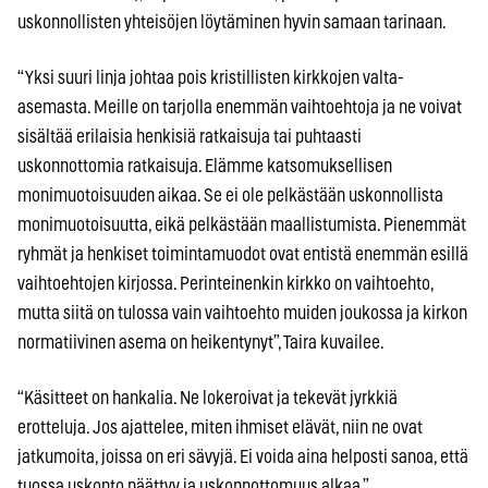
uskonnollisten yhteisöjen löytäminen hyvin samaan tarinaan.
“Yksi suuri linja johtaa pois kristillisten kirkkojen valta-
asemasta. Meille on tarjolla enemmän vaihtoehtoja ja ne voivat
sisältää erilaisia henkisiä ratkaisuja tai puhtaasti
uskonnottomia ratkaisuja. Elämme katsomuksellisen
monimuotoisuuden aikaa. Se ei ole pelkästään uskonnollista
monimuotoisuutta, eikä pelkästään maallistumista. Pienemmät
ryhmät ja henkiset toimintamuodot ovat entistä enemmän esillä
vaihtoehtojen kirjossa. Perinteinenkin kirkko on vaihtoehto,
mutta siitä on tulossa vain vaihtoehto muiden joukossa ja kirkon
normatiivinen asema on heikentynyt”, Taira kuvailee.
“Käsitteet on hankalia. Ne lokeroivat ja tekevät jyrkkiä
erotteluja. Jos ajattelee, miten ihmiset elävät, niin ne ovat
jatkumoita, joissa on eri sävyjä. Ei voida aina helposti sanoa, että
tuossa uskonto päättyy ja uskonnottomuus alkaa.”