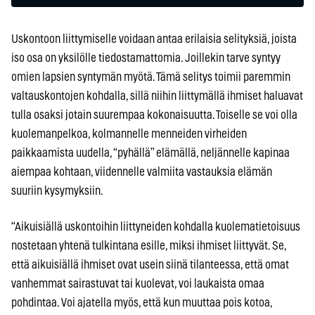
Uskontoon liittymiselle voidaan antaa erilaisia selityksiä, joista
iso osa on yksilölle tiedostamattomia. Joillekin tarve syntyy
omien lapsien syntymän myötä. Tämä selitys toimii paremmin
valtauskontojen kohdalla, sillä niihin liittymällä ihmiset haluavat
tulla osaksi jotain suurempaa kokonaisuutta. Toiselle se voi olla
kuolemanpelkoa, kolmannelle menneiden virheiden
paikkaamista uudella, “pyhällä” elämällä, neljännelle kapinaa
aiempaa kohtaan, viidennelle valmiita vastauksia elämän
suuriin kysymyksiin.
“Aikuisiällä uskontoihin liittyneiden kohdalla kuolematietoisuus
nostetaan yhtenä tulkintana esille, miksi ihmiset liittyvät. Se,
että aikuisiällä ihmiset ovat usein siinä tilanteessa, että omat
vanhemmat sairastuvat tai kuolevat, voi laukaista omaa
pohdintaa. Voi ajatella myös, että kun muuttaa pois kotoa,