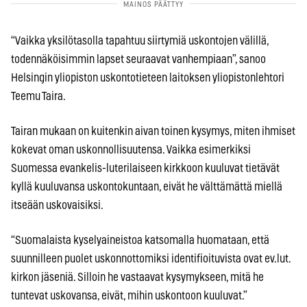
“Vaikka yksilötasolla tapahtuu siirtymiä uskontojen välillä,
todennäköisimmin lapset seuraavat vanhempiaan”, sanoo
Helsingin yliopiston uskontotieteen laitoksen yliopistonlehtori
Teemu Taira.
Tairan mukaan on kuitenkin aivan toinen kysymys, miten ihmiset
kokevat oman uskonnollisuutensa. Vaikka esimerkiksi
Suomessa evankelis-luterilaiseen kirkkoon kuuluvat tietävät
kyllä kuuluvansa uskontokuntaan, eivät he välttämättä miellä
itseään uskovaisiksi.
“Suomalaista kyselyaineistoa katsomalla huomataan, että
suunnilleen puolet uskonnottomiksi identifioituvista ovat ev.lut.
kirkon jäseniä. Silloin he vastaavat kysymykseen, mitä he
tuntevat uskovansa, eivät, mihin uskontoon kuuluvat.”