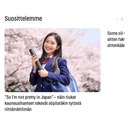
‹
›
Suosittelemme
Some oli vä
sitten faktat
sittenkään o
”So I’m not pretty in Japan” – näin tiukat
kauneusihanteet tekevät söpöstäkin tytöstä
riittämättömän