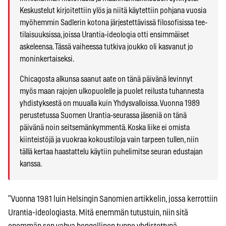
Keskustelut kirjoitettiin ylös ja niitä käytettiin pohjana vuosia
myöhemmin Sadlerin kotona järjestettävissä filosofisissa tee-
tilaisuuksissa, joissa Urantia-ideologia otti ensimmäiset
askeleensa. Tässä vaiheessa tutkiva joukko oli kasvanut jo
moninkertaiseksi.
Chicagosta alkunsa saanut aate on tänä päivänä levinnyt
myös maan rajojen ulkopuolelle ja puolet reilusta tuhannesta
yhdistyksestä on muualla kuin Yhdysvalloissa. Vuonna 1989
perustetussa Suomen Urantia-seurassa jäseniä on tänä
päivänä noin seitsemänkymmentä. Koska liike ei omista
kiinteistöjä ja vuokraa kokoustiloja vain tarpeen tullen, niin
tällä kertaa haastattelu käytiin puhelimitse seuran edustajan
kanssa.
”Vuonna 1981 luin Helsingin Sanomien artikkelin, jossa kerrottiin
Urantia-ideologiasta. Mitä enemmän tutustuin, niin sitä