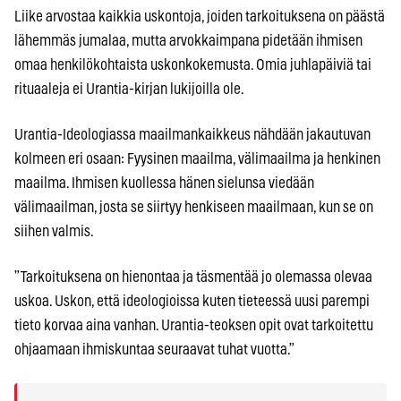
Liike arvostaa kaikkia uskontoja, joiden tarkoituksena on päästä
lähemmäs jumalaa, mutta arvokkaimpana pidetään ihmisen
omaa henkilökohtaista uskonkokemusta. Omia juhlapäiviä tai
rituaaleja ei Urantia-kirjan lukijoilla ole.
Urantia-Ideologiassa maailmankaikkeus nähdään jakautuvan
kolmeen eri osaan: Fyysinen maailma, välimaailma ja henkinen
maailma. Ihmisen kuollessa hänen sielunsa viedään
välimaailman, josta se siirtyy henkiseen maailmaan, kun se on
siihen valmis.
”Tarkoituksena on hienontaa ja täsmentää jo olemassa olevaa
uskoa. Uskon, että ideologioissa kuten tieteessä uusi parempi
tieto korvaa aina vanhan. Urantia-teoksen opit ovat tarkoitettu
ohjaamaan ihmiskuntaa seuraavat tuhat vuotta.”