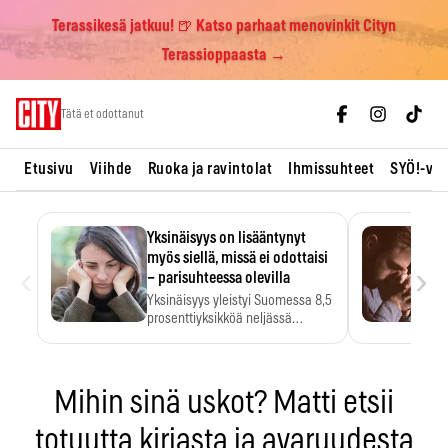
Terassikesä jatkuu! 🍺 Katso parhaat menovinkit Cityn
Terassioppaasta →
Skip
Tätä et odottanut
to
content
Etusivu
Viihde
Ruoka ja ravintolat
Ihmissuhteet
SYÖ!-vii
Yksinäisyys on lisääntynyt
myös siellä, missä ei odottaisi
‹
›
– parisuhteessa olevilla
Yksinäisyys yleistyi Suomessa 8,5
prosenttiyksikköä neljässä
vuodessa. Se…
Mihin sinä uskot? Matti etsii
totuutta kirjasta ja avaruudesta