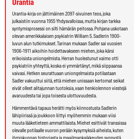
Urantia
Urantia-kirja on jättimäinen 2097-sivuinen teos, joka
julkaistiin vuonna 1955 Yhdysvalloissa, mutta kirjan tarkka
syntymisprosessi on silti hämärän peitossa. Pohjana uskotaan
olevan amerikkalaisen psykiatrin William S. Sadlerin 1900-
luvun alun tutkimukset. Tarinan mukaan Sadler sai vuosien
1906-1911 aikoihin hoidettavakseen miehen, joka kärsi
erikoisista uniongelmista. Herran huolestunut vaimo otti
psykiatriin yhteyttä, koska ei ymmärtänyt, mikä siippaansa
vaivasi. Hetken seurattuaan uniongelmaista potilastaan
Sadler vakuuttui siitä, että miehen unissaan kertomat seikat
eivät olleet alitajunnan tuotoksia, vaan henkiolennon viestejä
avaruudesta tai jopa toisesta ulottuvuudesta.
Hämmentävä tapaus herätti myös kiinnostusta Sadlerin
lähipiirissä ja joukkoon liittyi myöhemmin mukaan viisi
muuta lääketieteen ammattilaista. Miehet esittivät transsissa
olevalle potilaalle vuoron perään kysymyksiä aiheista, kuten
ihmiskunnan historiasta ja maailmankaikkeuden synnystä.