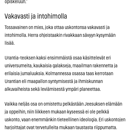
opiskeluun.”
Vakavasti ja intohimolla
Tossavainen on mies, joka ottaa uskontonsa vakavasti ja
intohimolla. Herra ohjeistaakin rivakkaan sävyyn kysymään
lisää.
Urantia-teoksen kaksi ensimmäistä osaa käsittelevät eri
universumeita, kaukaisia galakseja, maailman rakennetta ja
erilaisia jumaluuksia. Kolmannessa osassa taas kerrotaan
Urantian eli maapallon syntymisestä ja ihmiskunnan
alkuvaiheista sekä leviämisestä ympäri planeettaa.
Vaikka neljäs osa on omistettu pelkästään Jeesuksen elämään
ja oppeihin, niin liikkeen mukaan kyseessä ei ole pelkkä
uskonto, vaan enemmänkin tieteellinen ideologia. Eri uskontojen
harjoittajat ovat tervetulleita mukaan taustasta riippumatta.