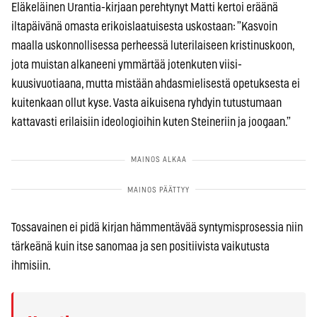
Eläkeläinen Urantia-kirjaan perehtynyt Matti kertoi eräänä
iltapäivänä omasta erikoislaatuisesta uskostaan: ”Kasvoin
maalla uskonnollisessa perheessä luterilaiseen kristinuskoon,
jota muistan alkaneeni ymmärtää jotenkuten viisi-
kuusivuotiaana, mutta mistään ahdasmielisestä opetuksesta ei
kuitenkaan ollut kyse. Vasta aikuisena ryhdyin tutustumaan
kattavasti erilaisiin ideologioihin kuten Steineriin ja joogaan.”
Tossavainen ei pidä kirjan hämmentävää syntymisprosessia niin
tärkeänä kuin itse sanomaa ja sen positiivista vaikutusta
ihmisiin.