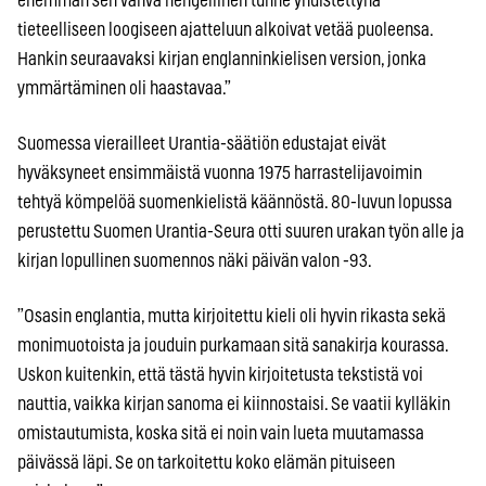
enemmän sen vahva hengellinen tunne yhdistettynä
tieteelliseen loogiseen ajatteluun alkoivat vetää puoleensa.
Hankin seuraavaksi kirjan englanninkielisen version, jonka
ymmärtäminen oli haastavaa.”
Suomessa vierailleet Urantia-säätiön edustajat eivät
hyväksyneet ensimmäistä vuonna 1975 harrastelijavoimin
tehtyä kömpelöä suomenkielistä käännöstä. 80-luvun lopussa
perustettu Suomen Urantia-Seura otti suuren urakan työn alle ja
kirjan lopullinen suomennos näki päivän valon -93.
”Osasin englantia, mutta kirjoitettu kieli oli hyvin rikasta sekä
monimuotoista ja jouduin purkamaan sitä sanakirja kourassa.
Uskon kuitenkin, että tästä hyvin kirjoitetusta tekstistä voi
nauttia, vaikka kirjan sanoma ei kiinnostaisi. Se vaatii kylläkin
omistautumista, koska sitä ei noin vain lueta muutamassa
päivässä läpi. Se on tarkoitettu koko elämän pituiseen