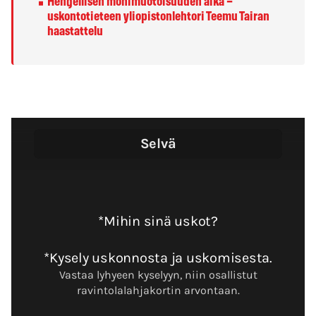
Hengellisen monimuotoisuuden aika
–
uskontotieteen yliopistonlehtori Teemu Tairan
haastattelu