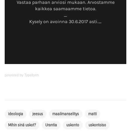
powered by
Typeform
ideologia
jeesus
maailmanselitys
matti
Mihin sinä uskot?
Urantia
uskonto
uskontoiso