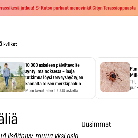
erassikesä jatkuu! 🍺 Katso parhaat menovinkit Cityn Terassioppaasta
Ö!-viikot
10 000 askeleen päivätavoite
Pun
syntyi mainoksesta – laaja
Mill
tutkimus löysi terveyshyötyjen
THL:
kannalta toisen merkkipaalun
punk
Moni tavoittelee 10 000 askelta
kym
päivässä, vaikka luku…
äliä
Uusimmat
ä lisääntyy, mutta yksi asia