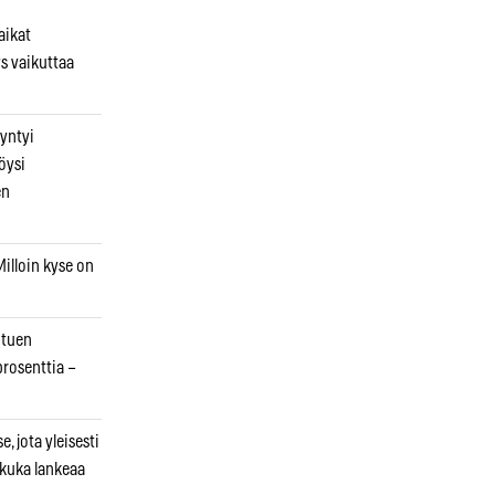
aikat
s vaikuttaa
syntyi
öysi
en
illoin kyse on
otuen
prosenttia –
, jota yleisesti
 kuka lankeaa