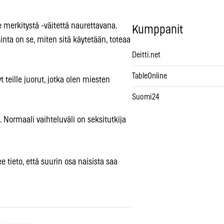
e merkitystä -väitettä naurettavana.
Kumppanit
inta on se, miten sitä käytetään, toteaa
Deitti.net
TableOnline
t teille juorut, jotka olen miesten
Suomi24
 Normaali vaihteluväli on seksitutkija
 tieto, että suurin osa naisista saa