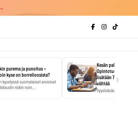
 →
Kesän palkka ratkaise
kin purema ja punoitus –
Opintotuen takaisinp
›
oin kyse on borrelioosista?
lisätään 7,5 prosentti
n kyselyssä suomalaiset arvioivat
välttää
kitaudin riskin noin
Syyslukukauden tukikuu
menkertaiseksi…
määrä ratkeaa sillä, mit
ehti…