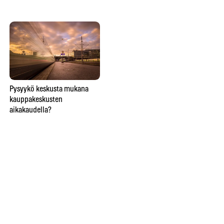
Lähitaikuutta
Pysyykö keskusta mukana
So
ravintolapöydässä esittävä
kauppakeskusten
ve
taikuri saattaa saada hymyn,
aikakaudella?
lie
oluen tai lähtöpassit
näi
ho
Ins