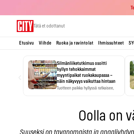
T
Skip
Tätä et odottanut
to
content
Etusivu
Viihde
Ruoka ja ravintolat
Ihmissuhteet
SY
Silmänliiketutkimus osoitti
hyllyn tehokkaimmat
‹
myyntipaikat ruokakaupassa –
näin näkyvyys vaikuttaa hintaan
Tuotteen paikka hyllyssä ratkaisee,
huomataanko se. Kauppiaat
hyödyntävät…
Oolla on v
Suuseksi on tavanomaista ja anaaliyhdynt