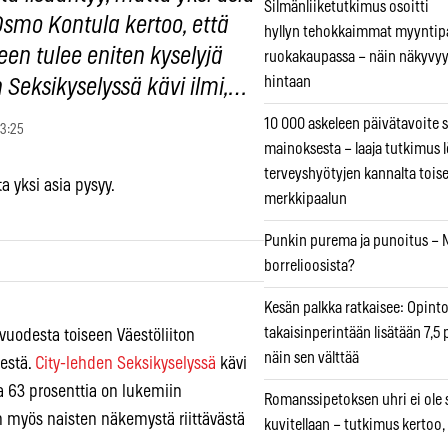
Silmänliiketutkimus osoitti
Osmo Kontula kertoo, että
hyllyn tehokkaimmat myyntip
een tulee eniten kyselyjä
ruokakaupassa – näin näkyvyy
hintaan
 Seksikyselyssä kävi ilmi,…
10 000 askeleen päivätavoite 
13:25
mainoksesta – laaja tutkimus l
terveyshyötyjen kannalta tois
a yksi asia pysyy.
merkkipaalun
Punkin purema ja punoitus – M
borrelioosista?
Kesän palkka ratkaisee: Opint
takaisinperintään lisätään 7,5 
vuodesta toiseen Väestöliiton
näin sen välttää
destä.
City-lehden Seksikyselyssä
kävi
a 63 prosenttia on lukemiin
Romanssipetoksen uhri ei ole se
an myös naisten näkemystä riittävästä
kuvitellaan – tutkimus kertoo,