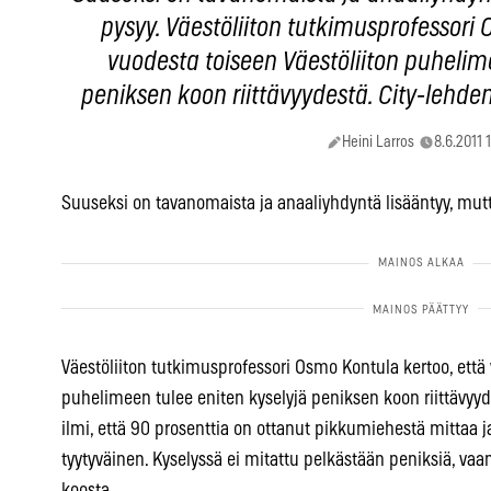
pysyy. Väestöliiton tutkimusprofessori 
vuodesta toiseen Väestöliiton puhelim
peniksen koon riittävyydestä. City-lehden
Heini Larros
8.6.2011 
Suuseksi on tavanomaista ja anaaliyhdyntä lisääntyy, mutt
Väestöliiton tutkimusprofessori Osmo Kontula kertoo, että 
puhelimeen tulee eniten kyselyjä peniksen koon riittävyy
ilmi, että 90 prosenttia on ottanut pikkumiehestä mittaa j
tyytyväinen. Kyselyssä ei mitattu pelkästään peniksiä, va