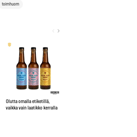
toimhuom
‹
›
City sai oman nimikko-oluen
”Be
Bruuverin Social Brewing
pr
Labissa
aj
Olutta omalla etiketillä,
su
vaikka vain laatikko kerralla
te
hu