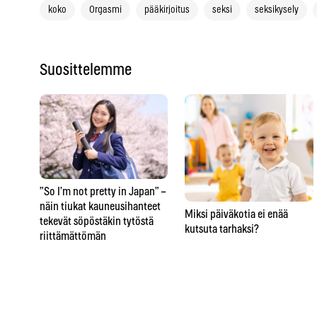
koko
Orgasmi
pääkirjoitus
seksi
seksikysely
Suosittelemme
”So I’m not pretty in Japan” –
näin tiukat kauneusihanteet
Miksi päiväkotia ei enää
tekevät söpöstäkin tytöstä
kutsuta tarhaksi?
riittämättömän