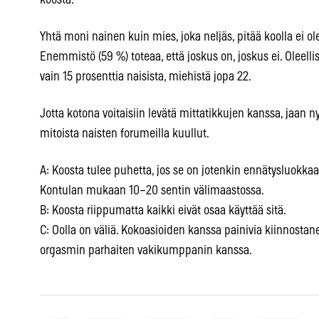
koosta.
Yhtä moni nainen kuin mies, joka neljäs, pitää koolla ei ol
Enemmistö (59 %) toteaa, että joskus on, joskus ei. Oleellis
vain 15 prosenttia naisista, miehistä jopa 22.
Jotta kotona voitaisiin levätä mittatikkujen kanssa, jaan ny
mitoista naisten forumeilla kuullut.
A: Koosta tulee puhetta, jos se on jotenkin ennätysluokkaa.
Kontulan mukaan 10–20 sentin välimaastossa.
B: Koosta riippumatta kaikki eivät osaa käyttää sitä.
C: Oolla on väliä. Kokoasioiden kanssa painivia kiinnostanee
orgasmin parhaiten vakikumppanin kanssa.