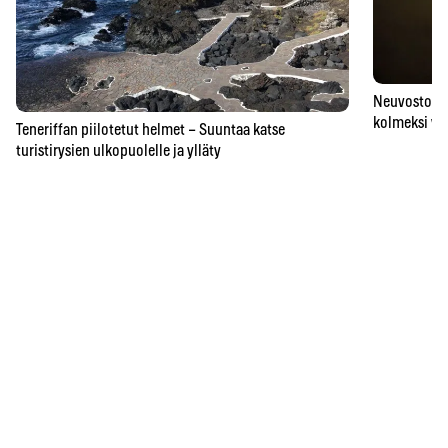
Neuvostoaik
kolmeksi vu
Teneriffan piilotetut helmet – Suuntaa katse
turistirysien ulkopuolelle ja ylläty