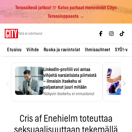
Terassikesä jatkuu! 🍺 Katso parhaat menovinkit Cityn
Terassioppaasta →
Skip
Tätä et odottanut
to
content
Etusivu
Viihde
Ruoka ja ravintolat
Ihmissuhteet
SYÖ!-vii
LinkedIn-profiili voi antaa
vihjeitä narsistisista piirteistä
‹
›
– ilmeisin itsekehu ei
paljastanut juuri mitään
Näkyvin itsekehu ei ennustanut
narsistisia piirteitä.
Cris af Enehielm toteuttaa
seksuaalisuuttaan tekemällä