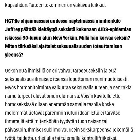
kupsahdan. Taiteen tekeminen on vakavaa leikkiä.
HGT:lle ohjaamassasi uudessa näytelmässä nimihenkilö
Jeffrey päättää kieltäytyä seksistä kokonaan AIDS-epidemian
iskiessä 90-luvun alun New Yorkiin. Millä hän korvaa seksin?
Miten tärkeäksi ajattelet seksuaalisuuden toteuttamisen
yleensä?
Uskon että ihmisillä on eri vahvat tarpeet seksiin ja että
seksuaalisuus ilmaisee itsensä loputtoman monimuotoisesti.
Myös hormonitoiminta vaikuttaa seksuaalisuuteen ja sen takia
nämä tarpeet elävät oman elämänsä. Voisin kuvitella että
homoseksissä ollaan enemmän samalla tasolla koska
molemmat tietävät paremmin jutun idean. Että ei tarvitse
ihmetellä että mitenköhän tyydytän tuon naisen tai
päivastoin. Ihmiset sublimoivat usein seksitarpeensa tekemällä
työtä, taidetta, urheilulla tai tulemalla kontrollifriikeiksi,