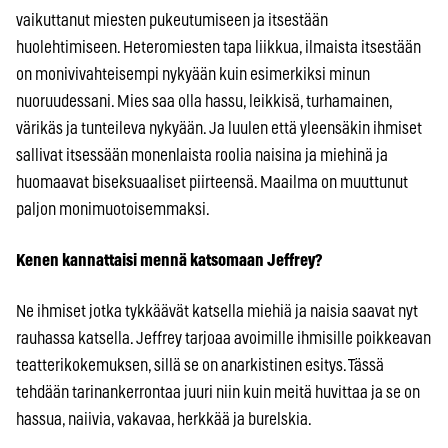
vaikuttanut miesten pukeutumiseen ja itsestään
huolehtimiseen. Heteromiesten tapa liikkua, ilmaista itsestään
on monivivahteisempi nykyään kuin esimerkiksi minun
nuoruudessani. Mies saa olla hassu, leikkisä, turhamainen,
värikäs ja tunteileva nykyään. Ja luulen että yleensäkin ihmiset
sallivat itsessään monenlaista roolia naisina ja miehinä ja
huomaavat biseksuaaliset piirteensä. Maailma on muuttunut
paljon monimuotoisemmaksi.
Kenen kannattaisi mennä katsomaan Jeffrey?
Ne ihmiset jotka tykkäävät katsella miehiä ja naisia saavat nyt
rauhassa katsella. Jeffrey tarjoaa avoimille ihmisille poikkeavan
teatterikokemuksen, sillä se on anarkistinen esitys. Tässä
tehdään tarinankerrontaa juuri niin kuin meitä huvittaa ja se on
hassua, naiivia, vakavaa, herkkää ja burelskia.