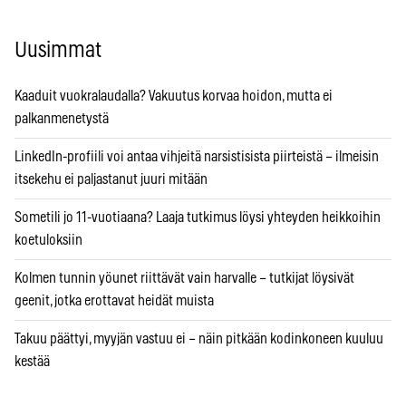
Uusimmat
Kaaduit vuokralaudalla? Vakuutus korvaa hoidon, mutta ei
palkanmenetystä
LinkedIn-profiili voi antaa vihjeitä narsistisista piirteistä – ilmeisin
itsekehu ei paljastanut juuri mitään
Sometili jo 11-vuotiaana? Laaja tutkimus löysi yhteyden heikkoihin
koetuloksiin
Kolmen tunnin yöunet riittävät vain harvalle – tutkijat löysivät
geenit, jotka erottavat heidät muista
Takuu päättyi, myyjän vastuu ei – näin pitkään kodinkoneen kuuluu
kestää