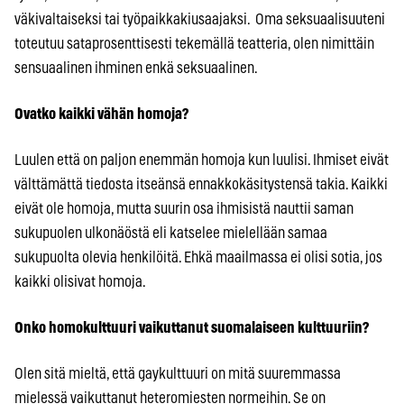
väkivaltaiseksi tai työpaikkakiusaajaksi. Oma seksuaalisuuteni
toteutuu sataprosenttisesti tekemällä teatteria, olen nimittäin
sensuaalinen ihminen enkä seksuaalinen.
Ovatko kaikki vähän homoja?
Luulen että on paljon enemmän homoja kun luulisi. Ihmiset eivät
välttämättä tiedosta itseänsä ennakkokäsitystensä takia. Kaikki
eivät ole homoja, mutta suurin osa ihmisistä nauttii saman
sukupuolen ulkonäöstä eli katselee mielellään samaa
sukupuolta olevia henkilöitä. Ehkä maailmassa ei olisi sotia, jos
kaikki olisivat homoja.
Onko homokulttuuri vaikuttanut suomalaiseen kulttuuriin?
Olen sitä mieltä, että gaykulttuuri on mitä suuremmassa
mielessä vaikuttanut heteromiesten normeihin. Se on