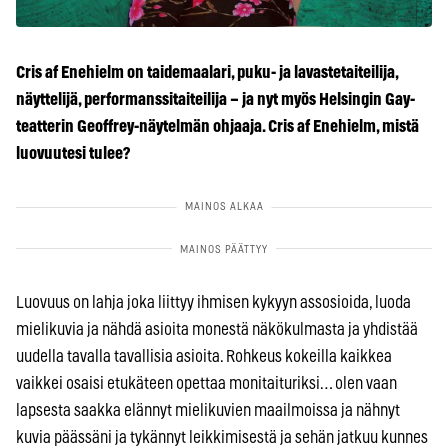
Cris
af Enehielm on taidemaalari, puku- ja lavastetaiteilija,
näyttelijä, performanssitaiteilija – ja nyt myös Helsingin Gay-
teatterin Geoffrey-näytelmän ohjaaja.
Cris af Enehielm, mistä
luovuutesi tulee?
Luovuus on lahja joka liittyy ihmisen kykyyn assosioida, luoda
mielikuvia ja nähdä asioita monestä näkökulmasta ja yhdistää
uudella tavalla tavallisia asioita. Rohkeus kokeilla kaikkea
vaikkei osaisi etukäteen opettaa monitaituriksi… olen vaan
lapsesta saakka elännyt mielikuvien maailmoissa ja nähnyt
kuvia päässäni ja tykännyt leikkimisestä ja sehän jatkuu kunnes