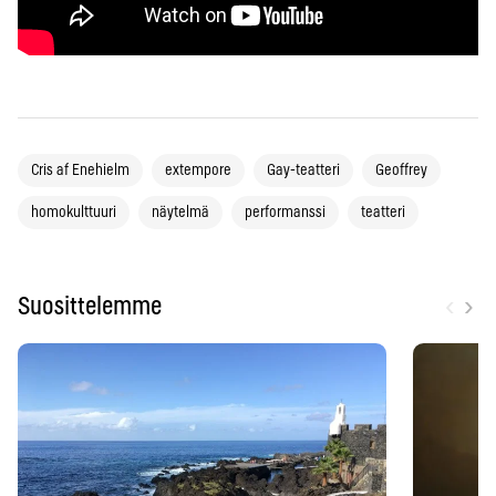
Cris af Enehielm
extempore
Gay-teatteri
Geoffrey
homokulttuuri
näytelmä
performanssi
teatteri
‹
›
Suosittelemme