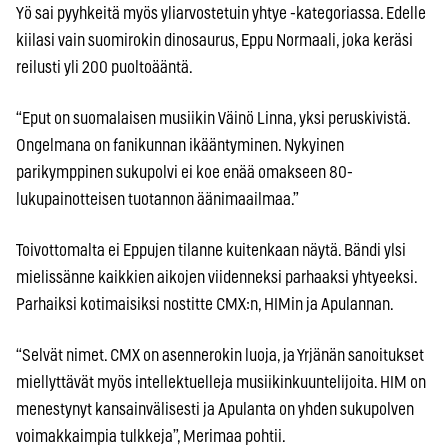
Yö sai pyyhkeitä myös yliarvostetuin yhtye -kategoriassa. Edelle
kiilasi vain suomirokin dinosaurus, Eppu Normaali, joka keräsi
reilusti yli 200 puoltoääntä.
“Eput on suomalaisen musiikin Väinö Linna, yksi peruskivistä.
Ongelmana on fanikunnan ikääntyminen. Nykyinen
parikymppinen sukupolvi ei koe enää omakseen 80-
lukupainotteisen tuotannon äänimaailmaa.”
Toivottomalta ei Eppujen tilanne kuitenkaan näytä. Bändi ylsi
mielissänne kaikkien aikojen viidenneksi parhaaksi yhtyeeksi.
Parhaiksi kotimaisiksi nostitte CMX:n, HIMin ja Apulannan.
“Selvät nimet. CMX on asennerokin luoja, ja Yrjänän sanoitukset
miellyttävät myös intellektuelleja musiikinkuuntelijoita. HIM on
menestynyt kansainvälisesti ja Apulanta on yhden sukupolven
voimakkaimpia tulkkeja”, Merimaa pohtii.