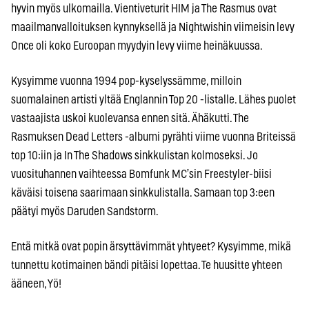
hyvin myös ulkomailla. Vientiveturit HIM ja The Rasmus ovat
maailmanvalloituksen kynnyksellä ja Nightwishin viimeisin levy
Once oli koko Euroopan myydyin levy viime heinäkuussa.
Kysyimme vuonna 1994 pop-kyselyssämme, milloin
suomalainen artisti yltää Englannin Top 20 -listalle. Lähes puolet
vastaajista uskoi kuolevansa ennen sitä. Ähäkutti. The
Rasmuksen Dead Letters -albumi pyrähti viime vuonna Briteissä
top 10:iin ja In The Shadows sinkkulistan kolmoseksi. Jo
vuosituhannen vaihteessa Bomfunk MC’sin Freestyler-biisi
käväisi toisena saarimaan sinkkulistalla. Samaan top 3:een
päätyi myös Daruden Sandstorm.
Entä mitkä ovat popin ärsyttävimmät yhtyeet? Kysyimme, mikä
tunnettu kotimainen bändi pitäisi lopettaa. Te huusitte yhteen
ääneen, Yö!