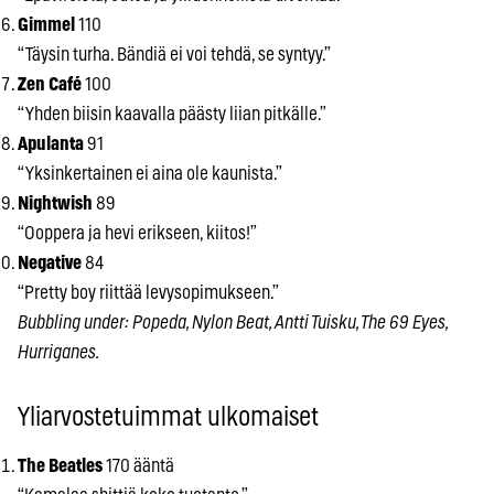
Gimmel
110
“Täysin turha. Bändiä ei voi tehdä, se syntyy.”
Zen Café
100
“Yhden biisin kaavalla päästy liian pitkälle.”
Apulanta
91
“Yksinkertainen ei aina ole kaunista.”
Nightwish
89
“Ooppera ja hevi erikseen, kiitos!”
Negative
84
“Pretty boy riittää levysopimukseen.”
Bubbling under: Popeda, Nylon Beat, Antti Tuisku, The 69 Eyes,
Hurriganes.
Yliarvostetuimmat ulkomaiset
The Beatles
170 ääntä