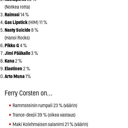
(Notkea rotta)
Raimssi
14 %
Gas Lipstick
(HIM) 11 %
Nasty Suicide
8 %
(Hanoi Rocks)
Pikku G
4 %
Jimi Pääkallo
3 %
Kana
2 %
Elastinen
2 %
Arto Muna
1%
Ferry Corsten on…
Rammsteinin rumpali 23 % (väärin)
Trance-deejii 39 % (oikea vastaus)
Maki Kolehmaisen salanimi 21 % (väärin)