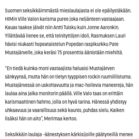
Suomen seksikkäimmästä mieslaulajasta ei ole epäilystäkään.
HIMin Ville Valon karisma puree joka neljänteen vastaajaan.
Kauas taakse jäivät niin Antti Tuisku kuin Jonne Aaronkin.
Yllättävää lienee se, että teinityttöjen idoli, Rasmuksen Lauri
hävisi niukasti hopeataistelun Popedan raspikurkku Pate
Mustajärvelle, joka keräsi 75 prosenttia äänistään miehiltä.
“En tiedä kuinka moni vastaajista haluaisi Mustajärven
sänkyynsä, mutta hän on tietyn tyyppisen rockin ruumiillistuma.
Mustajärvessä on uskottavuutta ja mac-hoilevia maneereja, hän
laulaa aina jalka monitorin päällä. Ville Valo taas on erittäin
karismaattinen hahmo, jolla on hyvä tarina. Hänessä yhdistyy
uhkaavuus ja vaarallisuus sekä kaunis, puhdas sielu. Kaiken
lisäksi hän on aito”, Merimaa kertoo.
Seksikkäin laulaja -äänestyksen kärkisijoille päätyneillä menee