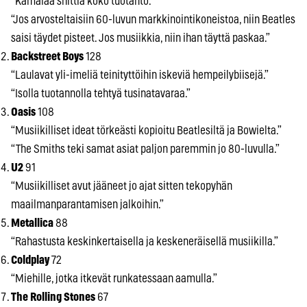
“Kamalaa shittiä koko tuotanto.”
“Jos arvosteltaisiin 60-luvun markkinointikoneistoa, niin Beatles
saisi täydet pisteet. Jos musiikkia, niin ihan täyttä paskaa.”
Backstreet Boys
128
“Laulavat yli-imeliä teinityttöihin iskeviä hempeilybiisejä.”
“Isolla tuotannolla tehtyä tusinatavaraa.”
Oasis
108
“Musiikilliset ideat törkeästi kopioitu Beatlesiltä ja Bowielta.”
“The Smiths teki samat asiat paljon paremmin jo 80-luvulla.”
U2
91
“Musiikilliset avut jääneet jo ajat sitten tekopyhän
maailmanparantamisen jalkoihin.”
Metallica
88
“Rahastusta keskinkertaisella ja keskeneräisellä musiikilla.”
Coldplay
72
“Miehille, jotka itkevät runkatessaan aamulla.”
The Rolling Stones
67