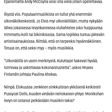
Epäilemättä Andy McCoylla voisi olla vielä jotain opetettavaa.
Älystä viis. Populaarimusiikista on tullut yhä enemmän
ulkonäkökeskeistä. Jo Elvis myi ulkonäöllään, mutta nykyään
lähes jokaisessa levynkannessa viuhahtelee joko huippuunsa
trimmattu kolli tai bikinikissoja. Sama logiikka tuntuu pätevän
artistisainauksissa. Riittää, että on tarpeeksi hyvännäköinen.
Totuus on, että seksi myy – myös musiikkia.
“Ulkonäöllä on usein merkitystä. Kuluttajat hakevat hyvää,
toimivaa ja uskottavaa kokonaistuotetta”, uskoo Musex
Finlandin johtaja Paulina Ahokas.
Niinpä. Elokuussa Jenkkien sinkkulistan ykkösenä keikisteli
Pussycat Dolls, kuuden vetävän neitokaisen yhtye. Monikohan
levyn on ostanut pelkästään musiikin takia?