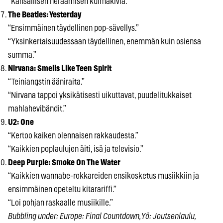
“Kansallisen heräämisen kulmakiviä.”
The Beatles: Yesterday
“Ensimmäinen täydellinen pop-sävellys.”
“Yksinkertaisuudessaan täydellinen, enemmän kuin osiensa
summa.”
Nirvana: Smells Like Teen Spirit
“Teiniangstin ääniraita.”
“Nirvana tappoi yksikätisesti uikuttavat, puudelitukkaiset
mahlahevibändit.”
U2: One
“Kertoo kaiken olennaisen rakkaudesta.”
“Kaikkien poplaulujen äiti, isä ja televisio.”
Deep Purple: Smoke On The Water
“Kaikkien wannabe-rokkareiden ensikosketus musiikkiin ja
ensimmäinen opeteltu kitarariffi.”
“Loi pohjan raskaalle musiikille.”
Bubbling under: Europe: Final Countdown, Yö: Joutsenlaulu,