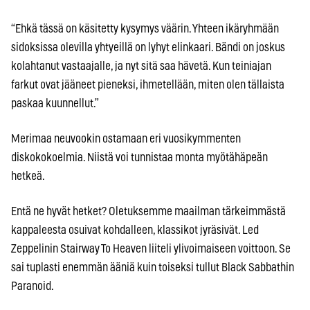
“Ehkä tässä on käsitetty kysymys väärin. Yhteen ikäryhmään
sidoksissa olevilla yhtyeillä on lyhyt elinkaari. Bändi on joskus
kolahtanut vastaajalle, ja nyt sitä saa hävetä. Kun teiniajan
farkut ovat jääneet pieneksi, ihmetellään, miten olen tällaista
paskaa kuunnellut.”
Merimaa neuvookin ostamaan eri vuosikymmenten
diskokokoelmia. Niistä voi tunnistaa monta myötähäpeän
hetkeä.
Entä ne hyvät hetket? Oletuksemme maailman tärkeimmästä
kappaleesta osuivat kohdalleen, klassikot jyräsivät. Led
Zeppelinin Stairway To Heaven liiteli ylivoimaiseen voittoon. Se
sai tuplasti enemmän ääniä kuin toiseksi tullut Black Sabbathin
Paranoid.