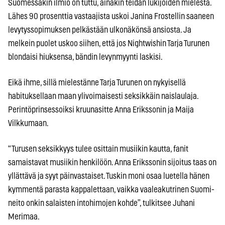
Suomessakin ilmiö on tuttu, ainakin teidän lukijoiden mielestä.
Lähes 90 prosenttia vastaajista uskoi Janina Frostellin saaneen
levytyssopimuksen pelkästään ulkonäkönsä ansiosta. Ja
melkein puolet uskoo siihen, että jos Nightwishin Tarja Turunen
blondaisi hiuksensa, bändin levynmyynti laskisi.
Eikä ihme, sillä mielestänne Tarja Turunen on nykyisellä
habituksellaan maan ylivoimaisesti seksikkäin naislaulaja.
Perintöprinsessoiksi kruunasitte Anna Erikssonin ja Maija
Vilkkumaan.
“Turusen seksikkyys tulee osittain musiikin kautta, fanit
samaistavat musiikin henkilöön. Anna Erikssonin sijoitus taas on
yllättävä ja syyt päinvastaiset. Tuskin moni osaa luetella hänen
kymmentä parasta kappalettaan, vaikka vaaleakutrinen Suomi-
neito onkin salaisten intohimojen kohde”, tulkitsee Juhani
Merimaa.