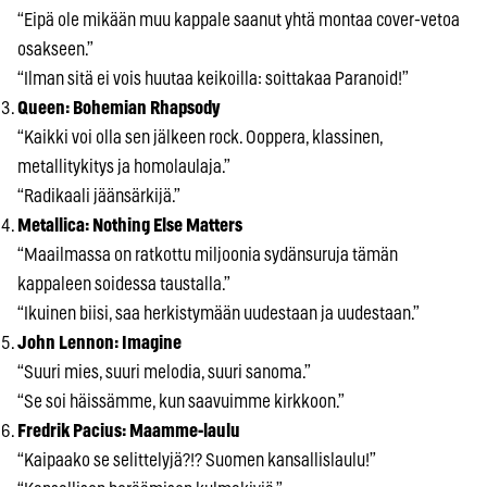
“Eipä ole mikään muu kappale saanut yhtä montaa cover-vetoa
osakseen.”
“Ilman sitä ei vois huutaa keikoilla: soittakaa Paranoid!”
Queen: Bohemian Rhapsody
“Kaikki voi olla sen jälkeen rock. Ooppera, klassinen,
metallitykitys ja homolaulaja.”
“Radikaali jäänsärkijä.”
Metallica: Nothing Else Matters
“Maailmassa on ratkottu miljoonia sydänsuruja tämän
kappaleen soidessa taustalla.”
“Ikuinen biisi, saa herkistymään uudestaan ja uudestaan.”
John Lennon: Imagine
“Suuri mies, suuri melodia, suuri sanoma.”
“Se soi häissämme, kun saavuimme kirkkoon.”
Fredrik Pacius: Maamme-laulu
“Kaipaako se selittelyjä?!? Suomen kansallislaulu!”