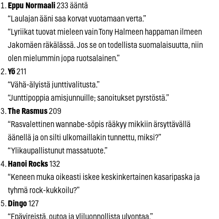
Eppu Normaali
233 ääntä
“Laulajan ääni saa korvat vuotamaan verta.”
“Lyriikat tuovat mieleen vain Tony Halmeen happaman ilmeen
Jakomäen räkälässä. Jos se on todellista suomalaisuutta, niin
olen mielummin jopa ruotsalainen.”
Yö
211
“Vähä-älyistä junttivalitusta.”
“Junttipoppia amisjunnuille; sanoitukset pyrstöstä.”
The Rasmus
209
“Rasvalettinen wannabe-söpis rääkyy mikkiin ärsyttävällä
äänellä ja on silti ulkomaillakin tunnettu, miksi?”
“Ylikaupallistunut massatuote.”
Hanoi Rocks
132
“Keneen muka oikeasti iskee keskinkertainen kasaripaska ja
tyhmä rock-kukkoilu?”
Dingo
127
“Epävireistä, outoa ja yliluonnollista ulvontaa.”