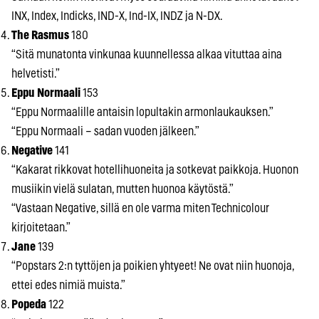
INX, Index, Indicks, IND-X, Ind-IX, INDZ ja N-DX.
The Rasmus
180
“Sitä munatonta vinkunaa kuunnellessa alkaa vituttaa aina
helvetisti.”
Eppu Normaali
153
“Eppu Normaalille antaisin lopultakin armonlaukauksen.”
“Eppu Normaali – sadan vuoden jälkeen.”
Negative
141
“Kakarat rikkovat hotellihuoneita ja sotkevat paikkoja. Huonon
musiikin vielä sulatan, mutten huonoa käytöstä.”
“Vastaan Negative, sillä en ole varma miten Technicolour
kirjoitetaan.”
Jane
139
“Popstars 2:n tyttöjen ja poikien yhtyeet! Ne ovat niin huonoja,
ettei edes nimiä muista.”
Popeda
122