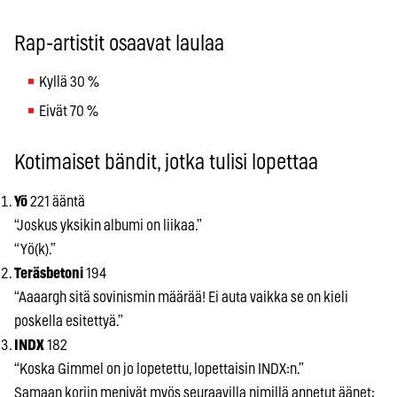
Rap-artistit osaavat laulaa
Kyllä 30 %
Eivät 70 %
Kotimaiset bändit, jotka tulisi lopettaa
Yö
221 ääntä
“Joskus yksikin albumi on liikaa.”
“Yö(k).”
Teräsbetoni
194
“Aaaargh sitä sovinismin määrää! Ei auta vaikka se on kieli
poskella esitettyä.”
INDX
182
“Koska Gimmel on jo lopetettu, lopettaisin INDX:n.”
Samaan koriin menivät myös seuraavilla nimillä annetut äänet: