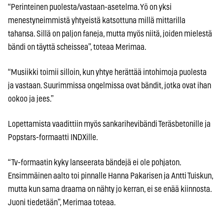
“Perinteinen puolesta/vastaan-asetelma. Yö on yksi
menestyneimmistä yhtyeistä katsottuna millä mittarilla
tahansa. Sillä on paljon faneja, mutta myös niitä, joiden mielestä
bändi on täyttä scheissea”, toteaa Merimaa.
“Musiikki toimii silloin, kun yhtye herättää intohimoja puolesta
ja vastaan. Suurimmissa ongelmissa ovat bändit, jotka ovat ihan
ookoo ja jees.”
Lopettamista vaadittiin myös sankarihevibändi Teräsbetonille ja
Popstars-formaatti INDXille.
“Tv-formaatin kyky lanseerata bändejä ei ole pohjaton.
Ensimmäinen aalto toi pinnalle Hanna Pakarisen ja Antti Tuiskun,
mutta kun sama draama on nähty jo kerran, ei se enää kiinnosta.
Juoni tiedetään”, Merimaa toteaa.