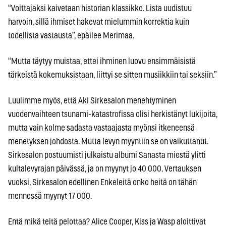
“Voittajaksi kaivetaan historian klassikko. Lista uudistuu
harvoin, sillä ihmiset hakevat mielummin korrektia kuin
todellista vastausta”, epäilee Merimaa.
“Mutta täytyy muistaa, ettei ihminen luovu ensimmäisistä
tärkeistä kokemuksistaan, liittyi se sitten musiikkiin tai seksiin.”
Luulimme myös, että Aki Sirkesalon menehtyminen
vuodenvaihteen tsunami-katastrofissa olisi herkistänyt lukijoita,
mutta vain kolme sadasta vastaajasta myönsi itkeneensä
menetyksen johdosta. Mutta levyn myyntiin se on vaikuttanut.
Sirkesalon postuumisti julkaistu albumi Sanasta miestä ylitti
kultalevyrajan päivässä, ja on myynyt jo 40 000. Vertauksen
vuoksi, Sirkesalon edellinen Enkeleitä onko heitä on tähän
mennessä myynyt 17 000.
Entä mikä teitä pelottaa? Alice Cooper, Kiss ja Wasp aloittivat