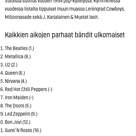
Suluissa sijoitus vuoden 1994 pop-kyselyssä. Kymmenessä
vuodessa listalta tippuivat muun muassa Leningrad Cowboys,
Miljoonasade sekä J. Karjalainen & Mustat lasit.
Kaikkien aikojen parhaat bändit ulkomaiset
The Beatles (1.)
Metallica (8.)
U2 (2.)
Queen (6.)
Nirvana (4.)
Red Hot Chili Peppers (-)
Iron Maiden (-)
The Doors (5.)
Led Zeppelin (9.)
Bon Jovi (12.)
Guns’ N Roses (16.)