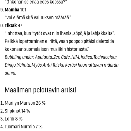
“Onkohan se enää edes koossa?”
Mamba
101
“Voi elämä sitä valituksen määrää.”
Tiktak
97
“Inhottaa, kun “tytöt ovat niin ihania, söpöjä ja lahjakkaita”.
Pelkkä lopettaminen ei riitä, vaan poppoo pitäisi deletoida
kokonaan suomalaisen musiikin historiasta.”
Bubbling under: Apulanta, Zen Café, HIM, Indica, Technicolour,
Dingo, Yölintu. Myös Antti Tuisku keräsi huomattavan määrän
ääniä.
Maailman pelottavin artisti
Marilyn Manson 26 %
Slipknot 14 %
Lordi 8 %
Tuomari Nurmio 7 %