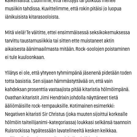
kaikenlaista. Luulimme, että neitsyys tai poikuus menee
musiikin tahdissa. Kuvittelimme, että rokin pitäisi jo luopua
iänikuisista kitarasooloista.
Mitä vielä! Te väititte, ettei ensimmäisessä seksikokemuksessa
tarvittu taustamusiikkia tai sitten ette muistaneet aktin
aikaisesta äänimaailmasta mitään. Rock-soolojen poistaminen
ei tule kuuloonkaan.
Yllätys ei ole, että yhtyeen tyhmimpänä jäsenenä pidetään toden
totta basistia. Sen sijaan hämmästyttävää on, että vain
kahdeksan prosenttia vastaajista pitää kitaristia hölmöimpänä.
Ovathan kitaristit Jimi Hendrixin johdolla näyttäneet tietä
ääliömäisille rock-tempauksille. Kotimainen esimerkki:
Negativen kitaristi Sir Christus (joka muuten sijoittui korkealle
hölmöin taiteilijanimi-kategoriassa) loukkasi selkänsä taannoin
Ruisrockissa hypätessään lavatelineeltä kesken keikkaa.