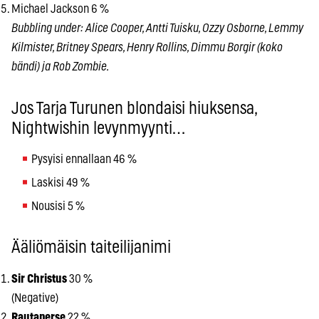
Michael Jackson 6 %
Bubbling under: Alice Cooper, Antti Tuisku, Ozzy Osborne, Lemmy
Kilmister, Britney Spears, Henry Rollins, Dimmu Borgir (koko
bändi) ja Rob Zombie.
Jos Tarja Turunen blondaisi hiuksensa,
Nightwishin levynmyynti…
Pysyisi ennallaan 46 %
Laskisi 49 %
Nousisi 5 %
Ääliömäisin taiteilijanimi
Sir Christus
30 %
(Negative)
Rautaperse
22 %