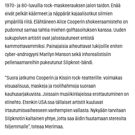
1970- ja 80-luvuilla rock-maskeerauksen jalon taidon. Enää
eivät pelkät käärmeet ja näppärät kajaalisotkut silmien
ympärillä riitä. Elähtäneen Alice Cooperin shokeeraamisteho on
pudonnut samaa tahtia miehen golftasoituksen kanssa. Uuden
sukupolven artistit ovat jalostautuneet entistä
kammottavammiksi. Painajaisia aiheuttavat lukijoille eniten
cyber-androgyyni Marilyn Manson sekä inhorealistisiin
pellenaamareihin pukeutunut Slipknot-bändi.
“Suora jatkumo Cooperin ja Kissin rock-teatterille: voimakas
visuaalisuus, maskeja ja roolihahmoja suoraan
kauhusarjakuvista. Joissain musiikinlajeissa erottautuminen on
elinehto. Etenkin USA:ssa tällaiset artistit kuuluvat
irtautumisvaiheeseen vanhempien vallasta. Nykyään tarvitaan
Slipknotin kaltainen yhtye, jotta saa äidin huutamaan stereoita
hiljemmalle”, toteaa Merimaa.