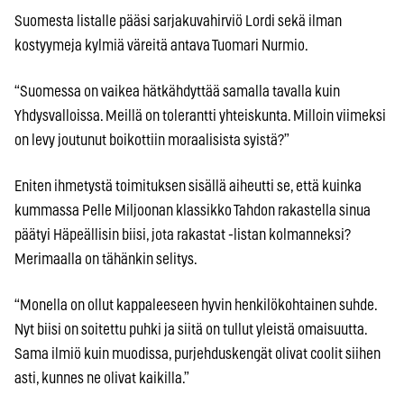
Suomesta listalle pääsi sarjakuvahirviö Lordi sekä ilman
kostyymeja kylmiä väreitä antava Tuomari Nurmio.
“Suomessa on vaikea hätkähdyttää samalla tavalla kuin
Yhdysvalloissa. Meillä on tolerantti yhteiskunta. Milloin viimeksi
on levy joutunut boikottiin moraalisista syistä?”
Eniten ihmetystä toimituksen sisällä aiheutti se, että kuinka
kummassa Pelle Miljoonan klassikko Tahdon rakastella sinua
päätyi Häpeällisin biisi, jota rakastat -listan kolmanneksi?
Merimaalla on tähänkin selitys.
“Monella on ollut kappaleeseen hyvin henkilökohtainen suhde.
Nyt biisi on soitettu puhki ja siitä on tullut yleistä omaisuutta.
Sama ilmiö kuin muodissa, purjehduskengät olivat coolit siihen
asti, kunnes ne olivat kaikilla.”