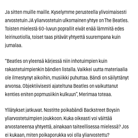
Ja sitten muille maille. Kyselymme perusteella ylivoimaisesti
arvostetuin JA yliarvostetuin ulkomainen yhtye on The Beatles.
Toisten mielestä 60-luvun poprallit eivät enää lämmitä edes
leirinuotiolla, toiset taas pitävät yhtyettä suurempana kuin
jumalaa.
“Beatles on yleensä kärjessä niin inhotuimpien kuin
rakastetuimpienkin bändien listalla. Vaikkei uutta materiaalia
ole ilmestynyt aikoihin, musiikki puhuttaa. Bändi on säilyttänyt
arvonsa. Objektiivisesti ajateltuna Beatles on vaikuttanut
kenties eniten popmusiikin kulkuun”, Merimaa toteaa.
Yllätykset jatkuvat. Nostitte poikabändi Backstreet Boysin
yliarvostetuimpien joukkoon. Kuka oikeasti voi väittää
arvostaneensa yhtyettä, ainakaan taiteellisessa mielessä? Jos
ei kukaan, miten poikaporukka voi olla yliarvostettu?