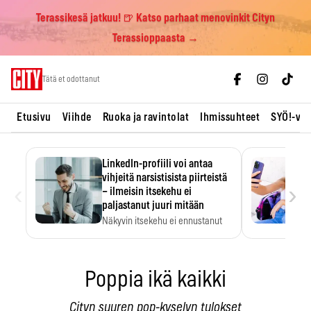
Terassikesä jatkuu! 🍺 Katso parhaat menovinkit Cityn
Terassioppaasta →
Skip
Tätä et odottanut
to
content
Etusivu
Viihde
Ruoka ja ravintolat
Ihmissuhteet
SYÖ!-vii
LinkedIn-profiili voi antaa
vihjeitä narsistisista piirteistä
‹
›
– ilmeisin itsekehu ei
paljastanut juuri mitään
Näkyvin itsekehu ei ennustanut
narsistisia piirteitä.
Poppia ikä kaikki
Cityn suuren pop-kyselyn tulokset