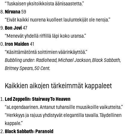
“Tuskaisen yksitoikkoista äänisaastetta.”
Nirvana
59
“Eivät kaikki nuorena kuolleet lauluntekijät ole neroja.”
Bon Jovi
47
“Menevät yhdellä riffillä läpi koko uransa.”
Iron Maiden
41
“Käsittämätöntä soittimien väärinkäyttöä.”
Bubbling under: Radiohead, Michael Jackson, Black Sabbath,
Britney Spears, 50 Cent.
Kaikkien aikojen tärkeimmät kappaleet
Led Zeppelin: Stairway To Heaven
“aLegendaarinen. Antanut tuhansille muusikoille vaikutteita.”
“Herkkyys ja rajuus yhdistyvät elegantilla tavalla. Täydellinen
kappale.”
Black Sabbath: Paranoid