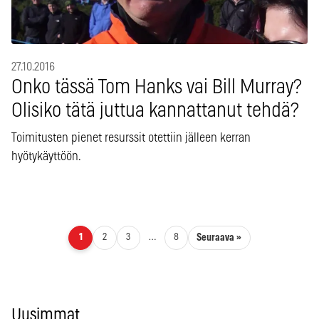
27.10.2016
Onko tässä Tom Hanks vai Bill Murray?
Olisiko tätä juttua kannattanut tehdä?
Toimitusten pienet resurssit otettiin jälleen kerran
hyötykäyttöön.
Artikkelien sivutus
Seuraava »
1
2
3
…
8
Uusimmat