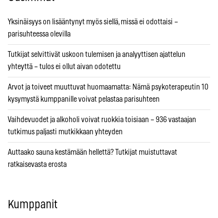
Yksinäisyys on lisääntynyt myös siellä, missä ei odottaisi –
parisuhteessa olevilla
Tutkijat selvittivät uskoon tulemisen ja analyyttisen ajattelun
yhteyttä – tulos ei ollut aivan odotettu
Arvot ja toiveet muuttuvat huomaamatta: Nämä psykoterapeutin 10
kysymystä kumppanille voivat pelastaa parisuhteen
Vaihdevuodet ja alkoholi voivat ruokkia toisiaan – 936 vastaajan
tutkimus paljasti mutkikkaan yhteyden
Auttaako sauna kestämään hellettä? Tutkijat muistuttavat
ratkaisevasta erosta
Kumppanit