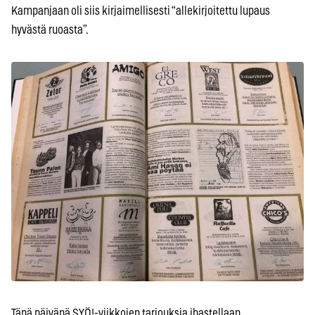
Kampanjaan oli siis kirjaimellisesti “allekirjoitettu lupaus
hyvästä ruoasta”.
Tänä päivänä SYÖ!-viikkojen tarjouksia ihastellaan