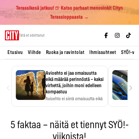
Terassikesä jatkuu! 🍺 Katso parhaat menovinkit Cityn
Terassioppaasta →
Skip
Tätä et odottanut
to
content
Etusivu
Viihde
Ruoka ja ravintolat
Ihmissuhteet
SYÖ!-vii
Avioehto ei jaa omaisuutta
eikä määrää perinnöstä – kaksi
‹
›
virhettä, joihin moni edelleen
kompastuu
Avioehto ei siirrä omaisuutta eikä
ratkaise perintöasioita.
5 faktaa – näitä et tiennyt SYÖ!-
viikoista!