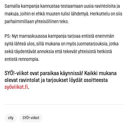
Samalla kampanja kannustaa testaamaan uusia ravintoloita ja
makuja, joihin ei ehkä muuten tulisi lähdettyä. Herkuttelu on siis
parhaimmillaan yhteisöllinen teko.
PS: Nyt marraskuusssa kampanja tarjoaa entistä enemmän
syitä lähteä ulos, sillä mukana on myös juomatarjouksia, jotka
sekä täydentävät annoksia että tekevät yhteisistä hetkistä
entistä rennompia.
SYÖ!-viikot ovat paraikaa käynnissä! Kaikki mukana
olevat ravintolat ja tarjoukset löydät osoitteesta
syöviikot.fi
.
city
SYÖ!-viikot