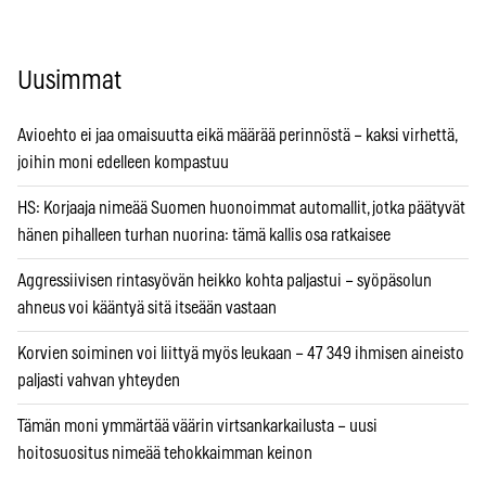
Uusimmat
Avioehto ei jaa omaisuutta eikä määrää perinnöstä – kaksi virhettä,
joihin moni edelleen kompastuu
HS: Korjaaja nimeää Suomen huonoimmat automallit, jotka päätyvät
hänen pihalleen turhan nuorina: tämä kallis osa ratkaisee
Aggressiivisen rintasyövän heikko kohta paljastui – syöpäsolun
ahneus voi kääntyä sitä itseään vastaan
Korvien soiminen voi liittyä myös leukaan – 47 349 ihmisen aineisto
paljasti vahvan yhteyden
Tämän moni ymmärtää väärin virtsankarkailusta – uusi
hoitosuositus nimeää tehokkaimman keinon