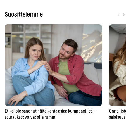
‹
›
Suosittelemme
Et kai ole sanonut näitä kahta asiaa kumppanillesi –
Onnellisten 
seuraukset voivat olla rumat
salaisuus – 