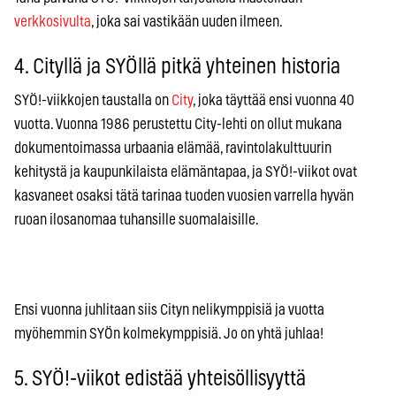
verkkosivulta
, joka sai vastikään uuden ilmeen.
4. Cityllä ja SYÖllä pitkä yhteinen historia
SYÖ!-viikkojen taustalla on
City
, joka täyttää ensi vuonna 40
vuotta. Vuonna 1986 perustettu City-lehti on ollut mukana
dokumentoimassa urbaania elämää, ravintolakulttuurin
kehitystä ja kaupunkilaista elämäntapaa, ja SYÖ!-viikot ovat
kasvaneet osaksi tätä tarinaa tuoden vuosien varrella hyvän
ruoan ilosanomaa tuhansille suomalaisille.
Ensi vuonna juhlitaan siis Cityn nelikymppisiä ja vuotta
myöhemmin SYÖn kolmekymppisiä. Jo on yhtä juhlaa!
5. SYÖ!-viikot edistää yhteisöllisyyttä