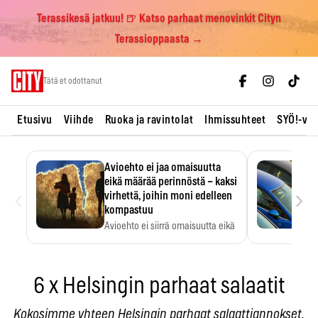
Terassikesä jatkuu! 🍺 Katso parhaat menovinkit Cityn
Terassioppaasta →
Skip
Tätä et odottanut
to
content
Etusivu
Viihde
Ruoka ja ravintolat
Ihmissuhteet
SYÖ!-vii
Avioehto ei jaa omaisuutta
eikä määrää perinnöstä – kaksi
‹
›
virhettä, joihin moni edelleen
kompastuu
Avioehto ei siirrä omaisuutta eikä
ratkaise perintöasioita.
6 x Helsingin parhaat salaatit
Kokosimme yhteen Helsingin parhaat salaattiannokset,