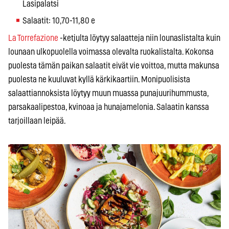
Lasipalatsi
Salaatit: 10,70-11,80 e
La Torrefazione
-ketjulta löytyy salaatteja niin lounaslistalta kuin
lounaan ulkopuolella voimassa olevalta ruokalistalta. Kokonsa
puolesta tämän paikan salaatit eivät vie voittoa, mutta makunsa
puolesta ne kuuluvat kyllä kärkikaartiin. Monipuolisista
salaattiannoksista löytyy muun muassa punajuurihummusta,
parsakaalipestoa, kvinoaa ja hunajamelonia. Salaatin kanssa
tarjoillaan leipää.