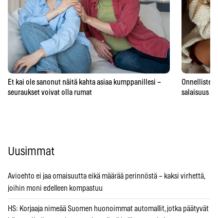
Et kai ole sanonut näitä kahta asiaa kumppanillesi –
Onnellisten 
seuraukset voivat olla rumat
salaisuus – 
Uusimmat
Avioehto ei jaa omaisuutta eikä määrää perinnöstä – kaksi virhettä,
joihin moni edelleen kompastuu
HS: Korjaaja nimeää Suomen huonoimmat automallit, jotka päätyvät