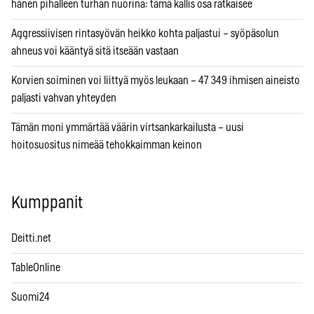
hänen pihalleen turhan nuorina: tämä kallis osa ratkaisee
Aggressiivisen rintasyövän heikko kohta paljastui – syöpäsolun
ahneus voi kääntyä sitä itseään vastaan
Korvien soiminen voi liittyä myös leukaan – 47 349 ihmisen aineisto
paljasti vahvan yhteyden
Tämän moni ymmärtää väärin virtsankarkailusta – uusi
hoitosuositus nimeää tehokkaimman keinon
Kumppanit
Deitti.net
TableOnline
Suomi24