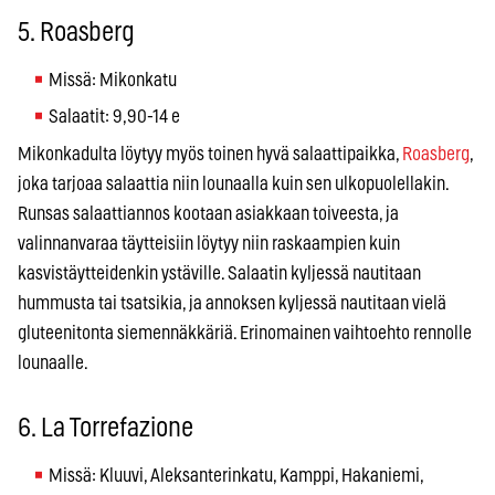
5. Roasberg
Missä: Mikonkatu
Salaatit: 9,90-14 e
Mikonkadulta löytyy myös toinen hyvä salaattipaikka,
Roasberg
,
joka tarjoaa salaattia niin lounaalla kuin sen ulkopuolellakin.
Runsas salaattiannos kootaan asiakkaan toiveesta, ja
valinnanvaraa täytteisiin löytyy niin raskaampien kuin
kasvistäytteidenkin ystäville. Salaatin kyljessä nautitaan
hummusta tai tsatsikia, ja annoksen kyljessä nautitaan vielä
gluteenitonta siemennäkkäriä. Erinomainen vaihtoehto rennolle
lounaalle.
6. La Torrefazione
Missä: Kluuvi, Aleksanterinkatu, Kamppi, Hakaniemi,