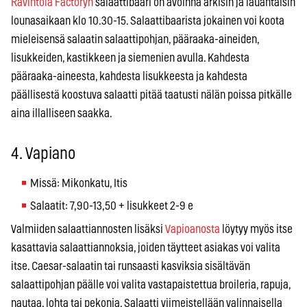
Ravintola Factoryn
salaattibaari on avoinna arkisin ja lauantaisin
lounasaikaan klo 10.30-15. Salaattibaarista jokainen voi koota
mieleisensä salaatin salaattipohjan, pääraaka-aineiden,
lisukkeiden, kastikkeen ja siemenien avulla. Kahdesta
pääraaka-aineesta, kahdesta lisukkeesta ja kahdesta
päällisestä koostuva salaatti pitää taatusti nälän poissa pitkälle
aina illalliseen saakka.
4. Vapiano
Missä: Mikonkatu, Itis
Salaatit: 7,90-13,50 + lisukkeet 2-9 e
Valmiiden salaattiannosten lisäksi
Vapioanosta
löytyy myös itse
kasattavia salaattiannoksia, joiden täytteet asiakas voi valita
itse. Caesar-salaatin tai runsaasti kasviksia sisältävän
salaattipohjan päälle voi valita vastapaistettua broileria, rapuja,
nautaa, lohta tai pekonia. Salaatti viimeistellään valinnaisella