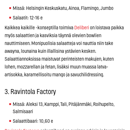
Missä: Helsingin Keskuskatu, Ainoa, Flamingo, Jumbo
Salaatit: 12-16 e
Kaikkea kaikille -konseptilla toimiva
Deliberi
on loistava paikka
myös salaattien ja kasviksia täynnä olevien bowlien
nauttimiseen. Monipuolisia salaatteja voi nauttia niin take
awayna, lounaina kuin illallisina ystävien kesken.
Salaattiannoksissa maistuvat perinteisten makujen, kuten
lohen, mozzarellan ja fetan, lisäksi muun muassa latva-
artisokka, karamellisoitu mango ja savuchilidressing.
3. Ravintola Factory
Missä: Aleksi 13, Kamppi, Tali, Pitäjänmäki, Roihupelto,
Salmisaari
Salaattibaari: 10,60 e