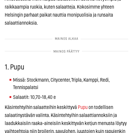
raikkaampia ruokia, kuten salaatteja. Kokosimme yhteen
Helsingin parhaat paikat nauttia monipuolisia ja runsaita
salaattiannoksia.
1. Pupu
Missä: Stockmann, Citycenter, Tripla, Kamppi, Redi,
Tennispalatsi
Salaatit: 10,70-18,40 e
Käsintehtyihin salaatteihin keskittyvä
Pupu
on todellisen
salaatinystävän valinta. Käsintehtyihin salaattiannoksiin ja
laadukkaisiin raaka-aineisiin keskittyvän ketjun menusta löytyy
vaihtoehtoja niin broilerin, savulohen, juustojen kuin rapujenkin