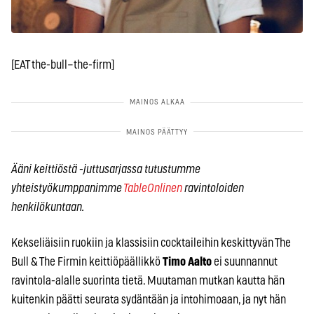
[EAT the-bull–the-firm]
Ääni keittiöstä -juttusarjassa tutustumme
yhteistyökumppanimme
TableOnlinen
ravintoloiden
henkilökuntaan.
Kekseliäisiin ruokiin ja klassisiin cocktaileihin keskittyvän The
Bull & The Firmin keittiöpäällikkö
Timo Aalto
ei suunnannut
ravintola-alalle suorinta tietä. Muutaman mutkan kautta hän
kuitenkin päätti seurata sydäntään ja intohimoaan, ja nyt hän