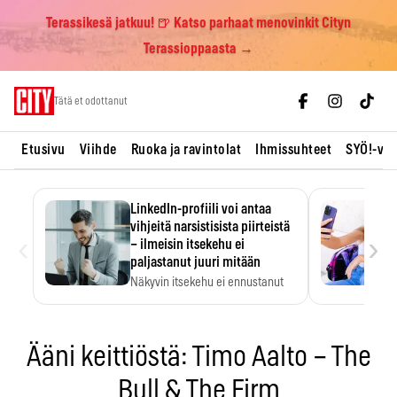
Terassikesä jatkuu! 🍺 Katso parhaat menovinkit Cityn
Terassioppaasta →
Skip
Tätä et odottanut
to
content
Etusivu
Viihde
Ruoka ja ravintolat
Ihmissuhteet
SYÖ!-vii
LinkedIn-profiili voi antaa
vihjeitä narsistisista piirteistä
‹
›
– ilmeisin itsekehu ei
paljastanut juuri mitään
Näkyvin itsekehu ei ennustanut
narsistisia piirteitä.
Ääni keittiöstä: Timo Aalto – The
Bull & The Firm