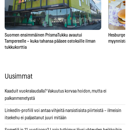
Suomen ensimmäinen PrismaTukku avautui
Hesburgerilt
Tampereelle – kuka tahansa pääsee ostoksille ilman
myynnistä – 
tukkukorttia
Uusimmat
Kaaduit vuokralaudalla? Vakuutus korvaa hoidon, mutta ei
palkanmenetystä
LinkedIn-profiili voi antaa vihjeitä narsistisista piirteistä – ilmeisin
itsekehu ei paljastanut juuri mitään
Sometili jo 11-vuotiaana? Laaja tutkimus löysi yhteyden heikkoihin