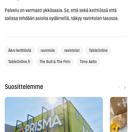
Palvelu on varmasti ykkösasia. Se, että sekä keittiössä että
salissa tehdään asioita sydämellä, näkyy ravintolan tasossa.
Ääni keittiöstä
ravintola
ravintolat
TableOnline
TableOnline.fi
The Bull & The Firm
Timo Aalto
‹
›
Suosittelemme