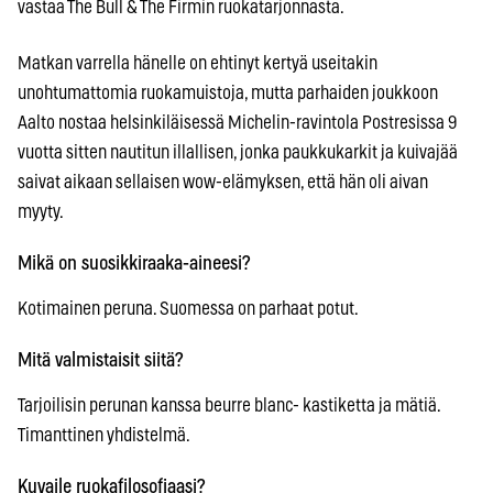
vastaa The Bull & The Firmin ruokatarjonnasta.
Matkan varrella hänelle on ehtinyt kertyä useitakin
unohtumattomia ruokamuistoja, mutta parhaiden joukkoon
Aalto nostaa helsinkiläisessä Michelin-ravintola Postresissa 9
vuotta sitten nautitun illallisen, jonka paukkukarkit ja kuivajää
saivat aikaan sellaisen wow-elämyksen, että hän oli aivan
myyty.
Mikä on suosikkiraaka-aineesi?
Kotimainen peruna. Suomessa on parhaat potut.
Mitä valmistaisit siitä?
Tarjoilisin perunan kanssa beurre blanc- kastiketta ja mätiä.
Timanttinen yhdistelmä.
Kuvaile ruokafilosofiaasi?