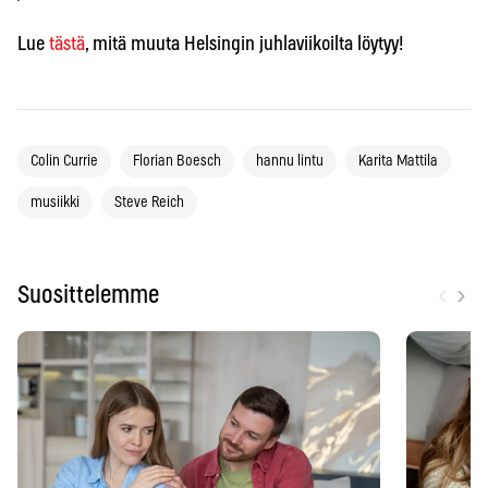
Lue
tästä
, mitä muuta Helsingin juhlaviikoilta löytyy!
Colin Currie
Florian Boesch
hannu lintu
Karita Mattila
musiikki
Steve Reich
‹
›
Suosittelemme