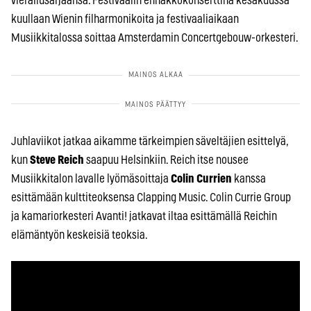
vierailusarjaansa. Festivaalin ennakkokonserttina kesäkuussa
kuullaan Wienin filharmonikoita ja festivaaliaikaan
Musiikkitalossa soittaa Amsterdamin Concertgebouw-orkesteri.
Juhlaviikot jatkaa aikamme tärkeimpien säveltäjien esittelyä,
kun
Steve Reich
saapuu Helsinkiin. Reich itse nousee
Musiikkitalon lavalle lyömäsoittaja
Colin Currien
kanssa
esittämään kulttiteoksensa Clapping Music. Colin Currie Group
ja kamariorkesteri Avanti! jatkavat iltaa esittämällä Reichin
elämäntyön keskeisiä teoksia.