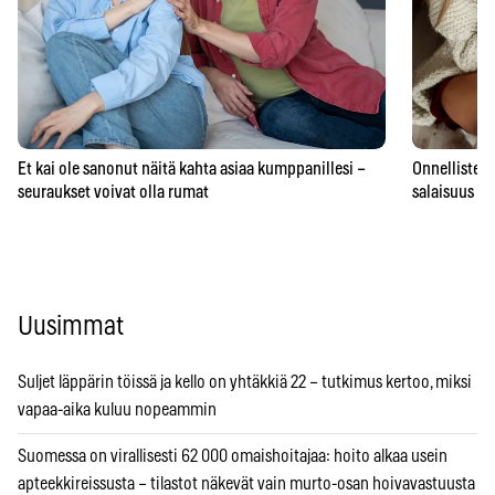
Et kai ole sanonut näitä kahta asiaa kumppanillesi –
Onnellisten 
seuraukset voivat olla rumat
salaisuus – 
Uusimmat
Suljet läppärin töissä ja kello on yhtäkkiä 22 – tutkimus kertoo, miksi
vapaa-aika kuluu nopeammin
Suomessa on virallisesti 62 000 omaishoitajaa: hoito alkaa usein
apteekkireissusta – tilastot näkevät vain murto-osan hoivavastuusta