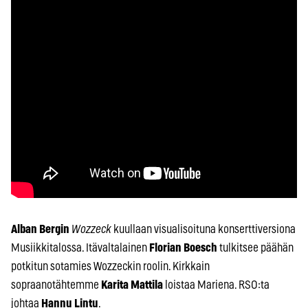
Alban Bergin
Wozzeck
kuullaan visualisoituna konserttiversiona
Musiikkitalossa. Itävaltalainen
Florian Boesch
tulkitsee päähän
potkitun sotamies Wozzeckin roolin. Kirkkain
sopraanotähtemme
Karita Mattila
loistaa Mariena. RSO:ta
johtaa
Hannu Lintu
.