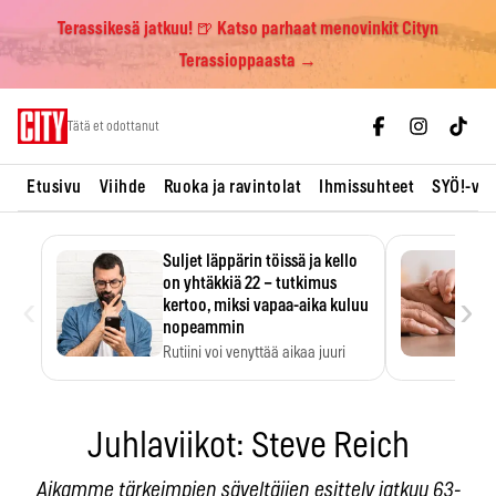
Terassikesä jatkuu! 🍺 Katso parhaat menovinkit Cityn
Terassioppaasta →
Skip
Tätä et odottanut
to
content
Etusivu
Viihde
Ruoka ja ravintolat
Ihmissuhteet
SYÖ!-vii
Suljet läppärin töissä ja kello
on yhtäkkiä 22 – tutkimus
‹
›
kertoo, miksi vapaa-aika kuluu
nopeammin
Rutiini voi venyttää aikaa juuri
silloin, kun sitä…
Juhlaviikot: Steve Reich
Aikamme tärkeimpien säveltäjien esittely jatkuu 63-