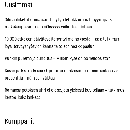
Uusimmat
Silmänliiketutkimus osoitti hyllyn tehokkaimmat myyntipaikat
ruokakaupassa – näin näkyvyys vaikuttaa hintaan
10 000 askeleen päivätavoite syntyi mainoksesta – laaja tutkimus
löysi terveyshyötyjen kannalta toisen merkkipaalun
Punkin purema ja punoitus – Milloin kyse on borrelioosista?
Kesän palkka ratkaisee: Opintotuen takaisinperintään lisätään 7,5
prosenttia – näin sen välttää
Romanssipetoksen uhri ei ole se, jota yleisesti kuvitellaan – tutkimus
kertoo, kuka lankeaa
Kumppanit