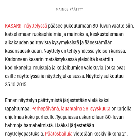
KASARI! -näyttelyssä
pääsee pukeutumaan 80-luvun vaatteisiin,
katselemaan ruokaohjelmia ja mainoksia, keskustelemaan
aikakauden polttavista kysymyksistä ja äänestämään
kasarisuosikkiaan. Näyttely on tehty yhdessä yleisön kanssa.
Kadonneen kasarin metsästyksessä yleisöltä kerättiin
kodinkoneita, muistoja ja kotialbumien valokuvia, jotka ovat
esille näyttelyssä ja näyttelyjulkaisussa. Näyttely sulkeutuu
25.10.2015.
Ennen näyttelyn päättymistä järjestetään vielä kaksi
tapahtumaa.
Perhepäivänä, lauantaina 26. syyskuuta
on tarjolla
ohjelmaa koko perheelle. Työpajassa askarrellaan 80-luvun
hahmoja hamahelmistä. Lisäksi järjestetään
näyttelyopastuksia.
Päätösbailuja
vietetään keskiviikkona 21.