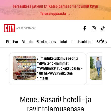
Terassikesä jatkuu! 🍺 Katso parhaat menovinkit Cityn
Terassioppaasta →
Skip
Tätä et odottanut
to
content
Etusivu
Viihde
Ruoka ja ravintolat
Ihmissuhteet
SYÖ!-vii
Silmänliiketutkimus osoitti
hyllyn tehokkaimmat
‹
›
myyntipaikat ruokakaupassa –
näin näkyvyys vaikuttaa
hintaan
Tuotteen paikka hyllyssä
ratkaisee, huomataanko se.
Kauppiaat hyödyntävät…
Mene: Kasari! hotelli- ja
ravintolamuseossa