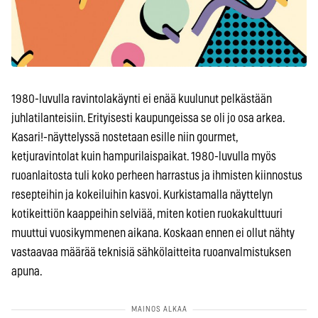
1980-luvulla ravintolakäynti ei enää kuulunut pelkästään
juhlatilanteisiin. Erityisesti kaupungeissa se oli jo osa arkea.
Kasari!-näyttelyssä nostetaan esille niin gourmet,
ketjuravintolat kuin hampurilaispaikat. 1980-luvulla myös
ruoanlaitosta tuli koko perheen harrastus ja ihmisten kiinnostus
resepteihin ja kokeiluihin kasvoi. Kurkistamalla näyttelyn
kotikeittiön kaappeihin selviää, miten kotien ruokakulttuuri
muuttui vuosikymmenen aikana. Koskaan ennen ei ollut nähty
vastaavaa määrää teknisiä sähkölaitteita ruoanvalmistuksen
apuna.