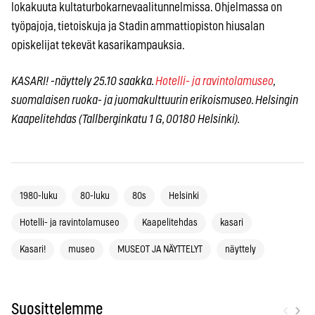
lokakuuta kultaturbokarnevaalitunnelmissa. Ohjelmassa on
työpajoja, tietoiskuja ja Stadin ammattiopiston hiusalan
opiskelijat tekevät kasarikampauksia.
KASARI! -näyttely 25.10 saakka.
Hotelli- ja ravintolamuseo
,
suomalaisen ruoka- ja juomakulttuurin erikoismuseo. Helsingin
Kaapelitehdas (Tallberginkatu 1 G, 00180 Helsinki).
1980-luku
80-luku
80s
Helsinki
Hotelli- ja ravintolamuseo
Kaapelitehdas
kasari
Kasari!
museo
MUSEOT JA NÄYTTELYT
näyttely
‹
›
Suosittelemme