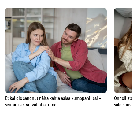
Et kai ole sanonut näitä kahta asiaa kumppanillesi –
Onnellisten 
seuraukset voivat olla rumat
salaisuus – 