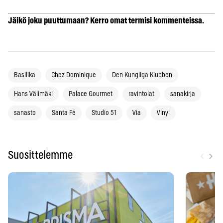
Jäikö joku puuttumaan? Kerro omat termisi kommenteissa.
Basilika
Chez Dominique
Den Kungliga Klubben
Hans Välimäki
Palace Gourmet
ravintolat
sanakirja
sanasto
Santa Fé
Studio 51
Via
Vinyl
‹
›
Suosittelemme