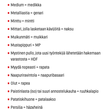
Medium = medikka
Metalliastia = genari
Minttu = mintti
Mittari, jolla lasketaan kävijöitä = naksu
Muikunmäti = muikkari
Mustapippuri = MP
Mystinen pullo, jota uusi työntekijä lähetetään hakemaan
varastosta = HDF
Myydä nopeasti = rapata
Naapuriravintola = naapuribasaari
Olut = rapea
Paistinlasta (iso) tai suuri annostelukauha = ruuhkalapio
Patatiskihuone = patalaakso
Persilja = häpyheinä