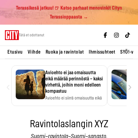
Terassikesä jatkuu! 🍺 Katso parhaat menovinkit Cityn
Terassioppaasta →
Skip
Tätä et odottanut
to
content
Etusivu
Viihde
Ruoka ja ravintolat
Ihmissuhteet
SYÖ!-vii
Avioehto ei jaa omaisuutta
eikä määrää perinnöstä – kaksi
‹
›
virhettä, joihin moni edelleen
kompastuu
Avioehto ei siirrä omaisuutta eikä
ratkaise perintöasioita.
Ravintolaslangin XYZ
Suomi–ravintola–Suomi–sanasto.