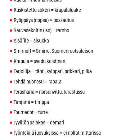
Ruskistettu sokeri = krapulalääke
Ryöppäys (nopea) = possautus
Sauvasekoitin (iso) = rambo
Sisäfile = sisukka
Smirnoff = Smirre, Suomenruotsalaisen
Krapula = svedu koistinen
Tarjoilija = tähti, kylppäri, prikkari, piika
Tehdä huonosti = rapata
Teräsharja = norsunvittu, terästussu
Timjami = timppa
Tournedot = turre
Tyylitön asiakas = demari
Työntekijä juovuksissa = ei nollat mittarissa