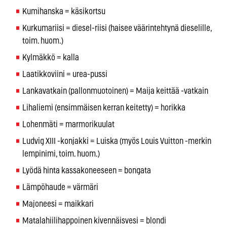
Kumihanska = käsikortsu
Kurkumariisi = diesel-riisi (haisee väärintehtynä dieselille,
toim. huom.)
Kylmäkkö = kalla
Laatikkoviini = urea-pussi
Lankavatkain (pallonmuotoinen) = Maija keittää -vatkain
Lihaliemi (ensimmäisen kerran keitetty) = horikka
Lohenmäti = marmorikuulat
Ludvig XIII -konjakki = Luiska (myös Louis Vuitton -merkin
lempinimi, toim. huom.)
Lyödä hinta kassakoneeseen = bongata
Lämpöhaude = värmäri
Majoneesi = maikkari
Matalahiilihappoinen kivennäisvesi = blondi