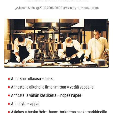
Juhani Sirén
20.10.2006 00:00
(Päivitetty: 19.2.2014 00:18)
Annoksen ulkoasu = leiska
Annostella alkoholia ilman mittaa = vetää vapaalla
Annostella vähän kastiketta = nopee napee
Apupöytä = appari
Asiakas = turska (toim. huom. tarkoittaa osakemarkkinoilla