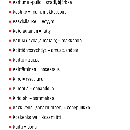
Karhun III-pullo = snadi, björkka
Kastike = mälli, mokko, soiro
Kasvislisuke = legyymi
Katelautanen = lätty
Kattila (leveä ja matala) = makkonen
Keittiön tervehdys = amuse, snöbäri
Keitto = zuppa
Keittäminen = poseeraus
Kiire = rysä, juna
Kiirehtiä = onnahdella
Kirjolohi = sammakko
Kokkiveitsi (sahalaitainen) = konepuukko
Koskenkorva = Kosamiitti
Kuitti = bongi