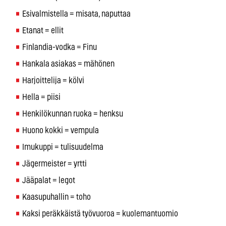
Esivalmistella = misata, naputtaa
Etanat = ellit
Finlandia-vodka = Finu
Hankala asiakas = mähönen
Harjoittelija = kölvi
Hella = piisi
Henkilökunnan ruoka = henksu
Huono kokki = vempula
Imukuppi = tulisuudelma
Jägermeister = yrtti
Jääpalat = legot
Kaasupuhallin = toho
Kaksi peräkkäistä työvuoroa = kuolemantuomio