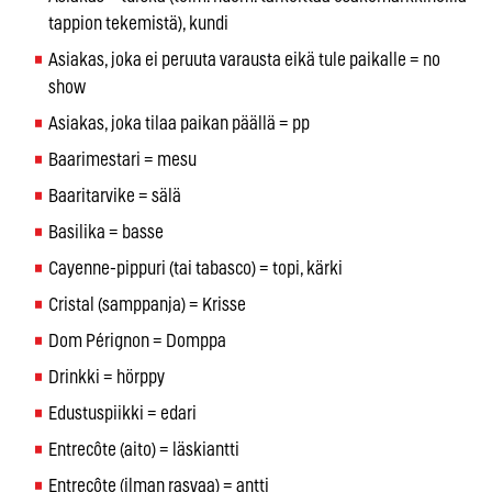
tappion tekemistä), kundi
Asiakas, joka ei peruuta varausta eikä tule paikalle = no
show
Asiakas, joka tilaa paikan päällä = pp
Baarimestari = mesu
Baaritarvike = sälä
Basilika = basse
Cayenne-pippuri (tai tabasco) = topi, kärki
Cristal (samppanja) = Krisse
Dom Pérignon = Domppa
Drinkki = hörppy
Edustuspiikki = edari
Entrecôte (aito) = läskiantti
Entrecôte (ilman rasvaa) = antti