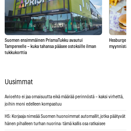
Suomen ensimmäinen PrismaTukku avautui
Hesburgerilt
Tampereelle – kuka tahansa pääsee ostoksille ilman
myynnistä – 
tukkukorttia
Uusimmat
Avioehto ei jaa omaisuutta eikä määrää perinnöstä – kaksi virhettä,
joihin moni edelleen kompastuu
HS: Korjaaja nimeää Suomen huonoimmat automallit, jotka päätyvät
hänen pihalleen turhan nuorina: tämä kallis osa ratkaisee