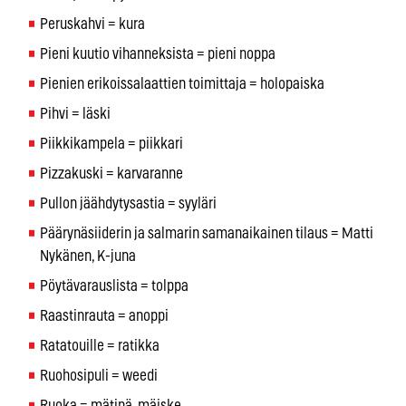
Peruskahvi = kura
Pieni kuutio vihanneksista = pieni noppa
Pienien erikoissalaattien toimittaja = holopaiska
Pihvi = läski
Piikkikampela = piikkari
Pizzakuski = karvaranne
Pullon jäähdytysastia = syyläri
Päärynäsiiderin ja salmarin samanaikainen tilaus = Matti
Nykänen, K-juna
Pöytävarauslista = tolppa
Raastinrauta = anoppi
Ratatouille = ratikka
Ruohosipuli = weedi
Ruoka = mätinä, mäiske