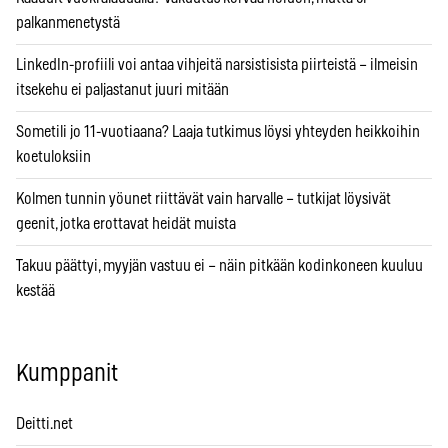
palkanmenetystä
LinkedIn-profiili voi antaa vihjeitä narsistisista piirteistä – ilmeisin
itsekehu ei paljastanut juuri mitään
Sometili jo 11-vuotiaana? Laaja tutkimus löysi yhteyden heikkoihin
koetuloksiin
Kolmen tunnin yöunet riittävät vain harvalle – tutkijat löysivät
geenit, jotka erottavat heidät muista
Takuu päättyi, myyjän vastuu ei – näin pitkään kodinkoneen kuuluu
kestää
Kumppanit
Deitti.net