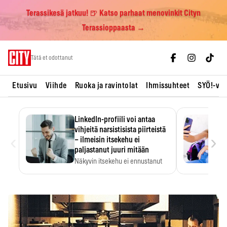
Terassikesä jatkuu! 🍺 Katso parhaat menovinkit Cityn
Terassioppaasta →
Skip
Tätä et odottanut
to
content
Etusivu
Viihde
Ruoka ja ravintolat
Ihmissuhteet
SYÖ!-vii
LinkedIn-profiili voi antaa
vihjeitä narsistisista piirteistä
‹
›
– ilmeisin itsekehu ei
paljastanut juuri mitään
Näkyvin itsekehu ei ennustanut
narsistisia piirteitä.