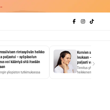
 →
essiivisen rintasyövän heikko
Korvien soiminen voi 
a paljastui – syöpäsolun
leukaan – 47 349 ihmi
›
us voi kääntyä sitä itseään
paljasti vahvan yhtey
taan
Tinnitus yhdistetään ku
ingin yliopiston tutkimuksessa
heikkenemiseen. Meta-a
aktiivisen rintasyövän kasvu
kertoo, että myös…
stui.