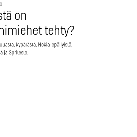
00
stä on
mimiehet tehty?
uuasta, kypärästä, Nokia-epäilyistä,
ä ja Spritesta.