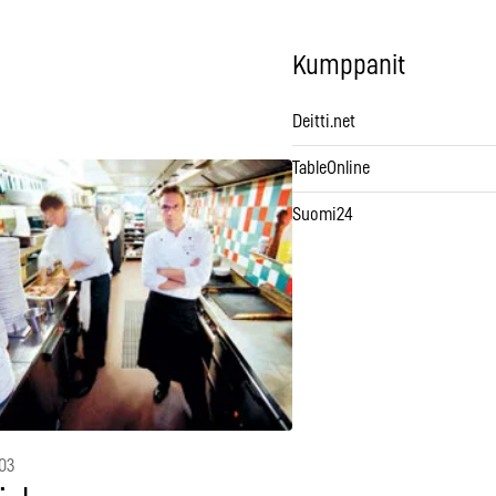
Kumppanit
Deitti.net
TableOnline
Suomi24
003