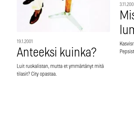
3.11.20
Mi
lu
19.1.2001
Kasvisr
Anteeksi kuinka?
Pepsist
Luit ruokalistan, mutta et ymmärtänyt mitä
tilasit? City opastaa.