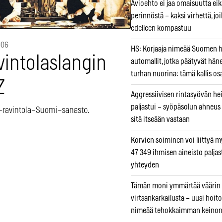
Avioehto ei jaa omaisuutta ei
perinnöstä – kaksi virhettä, jo
edelleen kompastuu
006
HS: Korjaaja nimeää Suomen
vintolaslangin
automallit, jotka päätyvät hän
turhan nuorina: tämä kallis os
Z
Aggressiivisen rintasyövän he
paljastui – syöpäsolun ahneus
ravintola–Suomi–sanasto.
sitä itseään vastaan
Korvien soiminen voi liittyä 
47 349 ihmisen aineisto paljas
yhteyden
Tämän moni ymmärtää väärin
virtsankarkailusta – uusi hoit
nimeää tehokkaimman keino