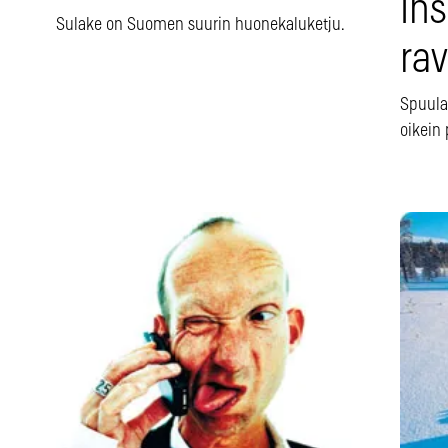
In
Sulake on Suomen suurin huonekaluketju.
rav
Spuula
oikein