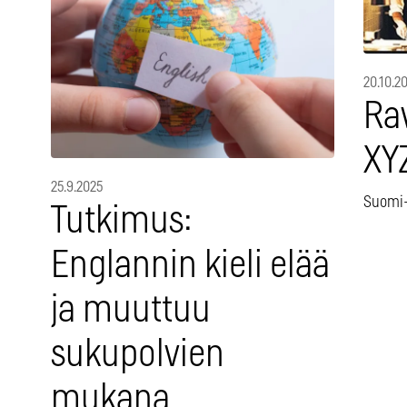
20.10.2
Ra
XY
25.9.2025
Suomi–
Tutkimus:
Englannin kieli elää
ja muuttuu
sukupolvien
mukana