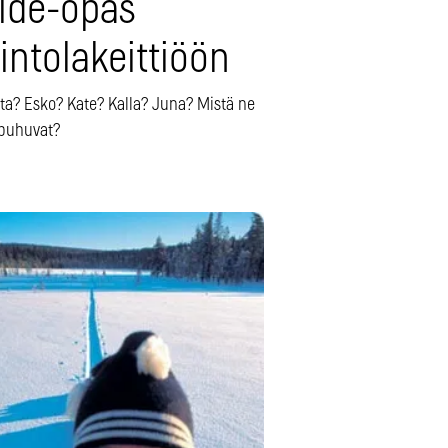
side-opas
intolakeittiöön
ta? Esko? Kate? Kalla? Juna? Mistä ne
 puhuvat?