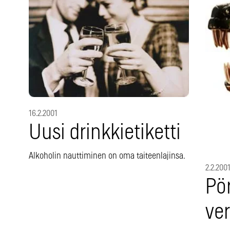
16.2.2001
Uusi drinkkietiketti
Alkoholin nauttiminen on oma taiteenlajinsa.
2.2.200
Pö
ve