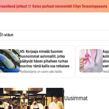
erassikesä jatkuu! 🍺 Katso parhaat menovinkit Cityn Terassioppaasta
Ö!-viikot
HS: Korjaaja nimeää Suomen
Aggr
huonoimmat automallit, jotka
koht
päätyvät hänen pihalleen turhan
ahne
nuorina: tämä kallis osa ratkaisee
vas
Ratkaisijana on usein yksi kallis
Hels
komponentti.
MYC-
hida
Uusimmat