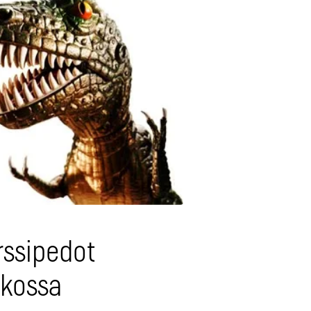
1
rssipedot
rkossa