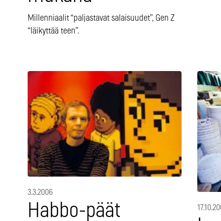
Millenniaalit “paljastavat salaisuudet”, Gen Z
“läikyttää teen”.
3.3.2006
Habbo-päät
17.10.2