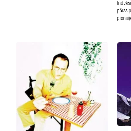
Indeksi
pörssip
piensij