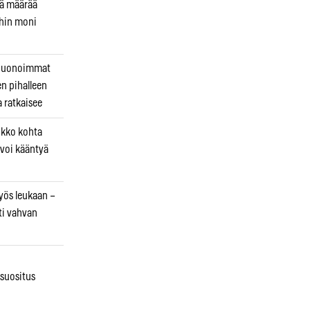
kä määrää
ihin moni
 huonoimmat
en pihalleen
a ratkaisee
ikko kohta
 voi kääntyä
myös leukaan –
ti vahvan
osuositus
n