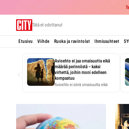
T
Skip
Tätä et odottanut
to
content
Etusivu
Viihde
Ruoka ja ravintolat
Ihmissuhteet
SY
Avioehto ei jaa omaisuutta eikä
määrää perinnöstä – kaksi
‹
virhettä, joihin moni edelleen
kompastuu
Avioehto ei siirrä omaisuutta eikä
ratkaise perintöasioita.