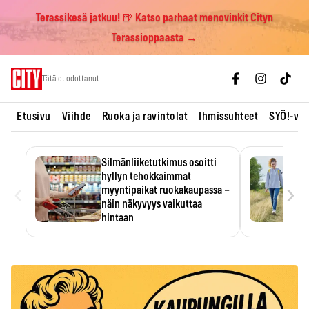
Terassikesä jatkuu! 🍺 Katso parhaat menovinkit Cityn
Terassioppaasta →
Skip
Tätä et odottanut
to
content
Etusivu
Viihde
Ruoka ja ravintolat
Ihmissuhteet
SYÖ!-vii
Silmänliiketutkimus osoitti
hyllyn tehokkaimmat
‹
›
myyntipaikat ruokakaupassa –
näin näkyvyys vaikuttaa
hintaan
Tuotteen paikka hyllyssä
ratkaisee, huomataanko se.
Kauppiaat hyödyntävät…