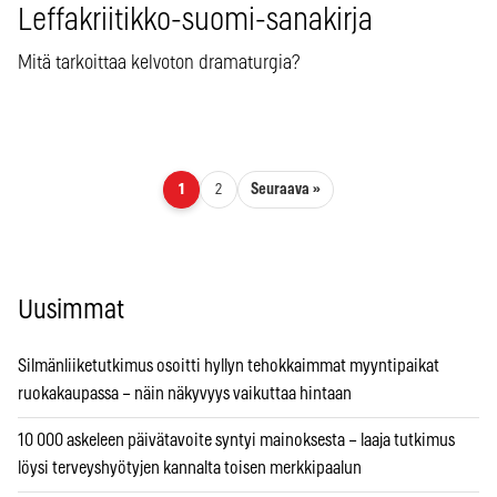
Leffakriitikko-suomi-sanakirja
Mitä tarkoittaa kelvoton dramaturgia?
Artikkelien sivutus
Seuraava »
1
2
Uusimmat
Silmänliiketutkimus osoitti hyllyn tehokkaimmat myyntipaikat
ruokakaupassa – näin näkyvyys vaikuttaa hintaan
10 000 askeleen päivätavoite syntyi mainoksesta – laaja tutkimus
löysi terveyshyötyjen kannalta toisen merkkipaalun